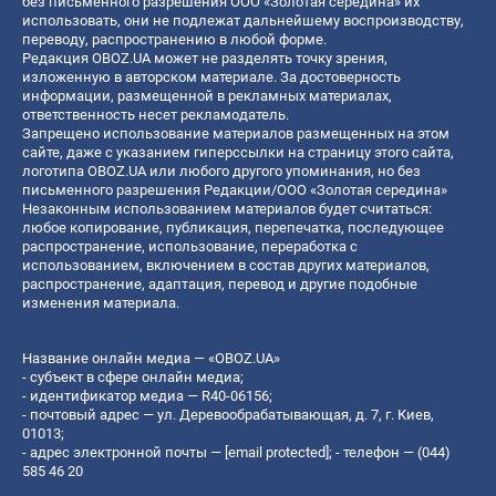
без письменного разрешения ООО «Золотая середина» их
использовать, они не подлежат дальнейшему воспроизводству,
переводу, распространению в любой форме.
Редакция OBOZ.UA может не разделять точку зрения,
изложенную в авторском материале. За достоверность
информации, размещенной в рекламных материалах,
ответственность несет рекламодатель.
Запрещено использование материалов размещенных на этом
сайте, даже с указанием гиперссылки на страницу этого сайта,
логотипа OBOZ.UA или любого другого упоминания, но без
письменного разрешения Редакции/ООО «Золотая середина»
Незаконным использованием материалов будет считаться:
любое копирование, публикация, перепечатка, последующее
распространение, использование, переработка с
использованием, включением в состав других материалов,
распространение, адаптация, перевод и другие подобные
изменения материала.
Название онлайн медиа — «OBOZ.UA»
- субъект в сфере онлайн медиа;
- идентификатор медиа — R40-06156;
- почтовый адрес — ул. Деревообрабатывающая, д. 7, г. Киев,
01013;
- адрес электронной почты —
[email protected]
; - телефон — (044)
585 46 20