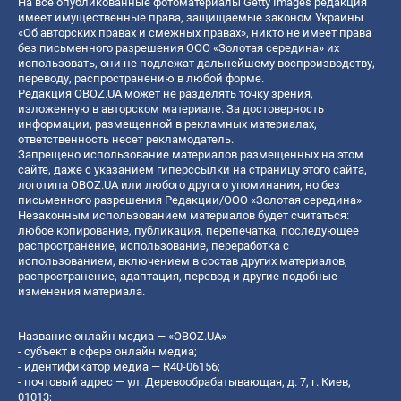
На все опубликованные фотоматериалы Getty Images редакция
имеет имущественные права, защищаемые законом Украины
«Об авторских правах и смежных правах», никто не имеет права
без письменного разрешения ООО «Золотая середина» их
использовать, они не подлежат дальнейшему воспроизводству,
переводу, распространению в любой форме.
Редакция OBOZ.UA может не разделять точку зрения,
изложенную в авторском материале. За достоверность
информации, размещенной в рекламных материалах,
ответственность несет рекламодатель.
Запрещено использование материалов размещенных на этом
сайте, даже с указанием гиперссылки на страницу этого сайта,
логотипа OBOZ.UA или любого другого упоминания, но без
письменного разрешения Редакции/ООО «Золотая середина»
Незаконным использованием материалов будет считаться:
любое копирование, публикация, перепечатка, последующее
распространение, использование, переработка с
использованием, включением в состав других материалов,
распространение, адаптация, перевод и другие подобные
изменения материала.
Название онлайн медиа — «OBOZ.UA»
- субъект в сфере онлайн медиа;
- идентификатор медиа — R40-06156;
- почтовый адрес — ул. Деревообрабатывающая, д. 7, г. Киев,
01013;