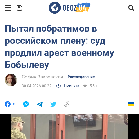
Пытал побратимов в
российском плену: суд
продлил арест военному
Бобылеву
София Закревская
Расследование
30.04.2026 00:22
1 минута
5,5 т.
0