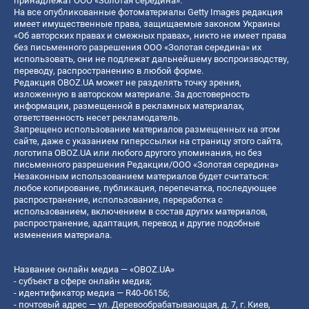
принадлежат ООО «Золотая середина».
На все опубликованные фотоматериалы Getty Images редакция
имеет имущественные права, защищаемые законом Украины
«Об авторских правах и смежных правах», никто не имеет права
без письменного разрешения ООО «Золотая середина» их
использовать, они не подлежат дальнейшему воспроизводству,
переводу, распространению в любой форме.
Редакция OBOZ.UA может не разделять точку зрения,
изложенную в авторском материале. За достоверность
информации, размещенной в рекламных материалах,
ответственность несет рекламодатель.
Запрещено использование материалов размещенных на этом
сайте, даже с указанием гиперссылки на страницу этого сайта,
логотипа OBOZ.UA или любого другого упоминания, но без
письменного разрешения Редакции/ООО «Золотая середина»
Незаконным использованием материалов будет считаться:
любое копирование, публикация, перепечатка, последующее
распространение, использование, переработка с
использованием, включением в состав других материалов,
распространение, адаптация, перевод и другие подобные
изменения материала.
Название онлайн медиа — «OBOZ.UA»
- субъект в сфере онлайн медиа;
- идентификатор медиа — R40-06156;
- почтовый адрес — ул. Деревообрабатывающая, д. 7, г. Киев,