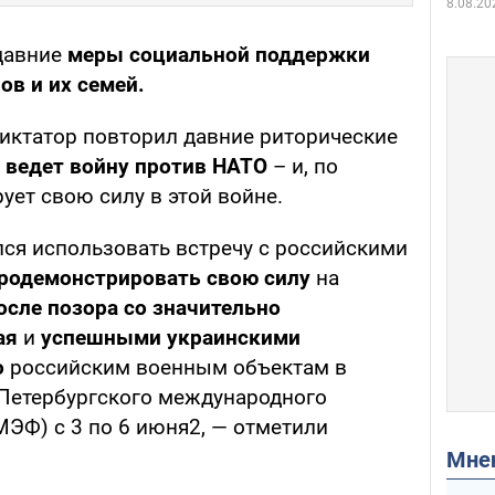
8.08.20
давние
меры социальной поддержки
ов и их семей.
диктатор повторил давние риторические
, ведет войну против НАТО
– и, по
ет свою силу в этой войне.
лся использовать встречу с российскими
родемонстрировать свою силу
на
осле позора со значительно
ая
и
успешными украинскими
о
российским военным объектам в
 Петербургского международного
ЭФ) с 3 по 6 июня2, — отметили
Мн