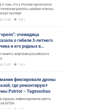
ине? Интервью с Мельником
 о том, что у России закончатся
тические ракеты, крайне опасно,
ркнул эксперт
6,6 т.
26 12:00
 горело": очевидица
казала о гибели 3-летнего
чика и его родных в
льтате атаки РФ на Киевскую
я память жертвам российского
сть. Видео и фото
ра
1,6 т.
26 12:07
рмании фиксировали дроны
базой, где ремонтируют
емы Patriot – Tagesschau
а охраны зафиксировала шесть
тов БПЛА