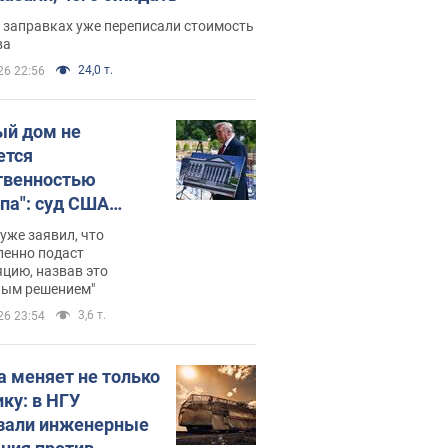
 заправках уже переписали стоимость
ва
24,0 т.
26 22:56
ый дом не
ется
твенностью
па": суд США
становил
уже заявил, что
ительство
ленно подаст
цию, назвав это
ного зала
ным решением"
мостью 400 млн
3,6 т.
26 23:54
аров
а меняет не только
ику: в НГУ
зали инженерные