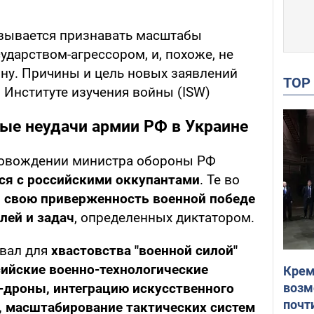
казывается признавать масштабы
ударством-агрессором, и, похоже, не
йну. Причины и цель новых заявлений
TO
 Институте изучения войны (ISW)
рые неудачи армии РФ в Украине
провождении министра обороны РФ
ся с российскими оккупантами
. Те во
 свою приверженность военной победе
лей и задач
, определенных диктатором.
овал для
хвастовства "военной силой"
сийские военно-технологические
Крем
возм
-дроны, интеграцию искусственного
почт
, масштабирование тактических систем