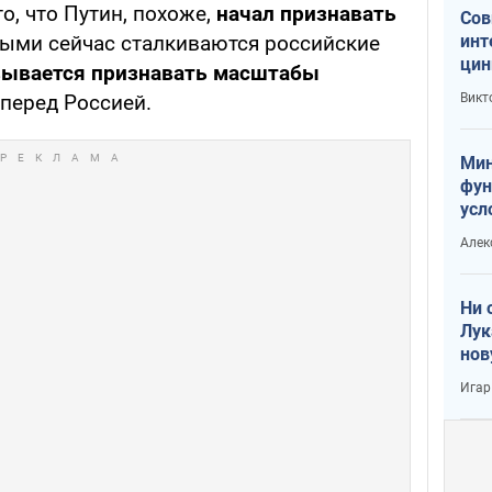
о, что Путин, похоже,
начал признавать
Сов
инт
орыми сейчас сталкиваются российские
цин
зывается признавать масштабы
или
Викт
 перед Россией.
Тра
Мин
фун
усл
вое
Алек
Ни 
Лук
нов
Игар