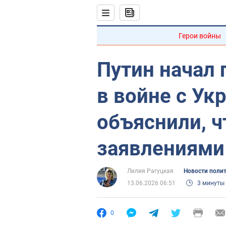
Герои войны
Путин начал 
в войне с Ук
объяснили, ч
заявлениями
Лилия Рагуцкая
Новости поли
13.06.2026 06:51
3 минуты
0