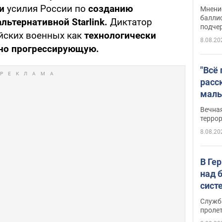
Укра
 и
усилия России по
созданию
Мнение
баллис
льтернативной Starlink.
Диктатор
подче
йских военных как
технологически
8.08.20
ьно прогрессирующую.
"Всё
расс
маль
резу
Вечна
обла
терро
8.08.20
В Ге
над 
сист
Служб
проле