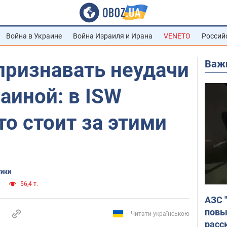
Война в Украине
Война Израиля и Ирана
VENETO
Россий
Важ
признавать неудачи
раиной: в ISW
то стоит за этими
тики
56,4 т.
АЗС 
повы
Читати українською
расс