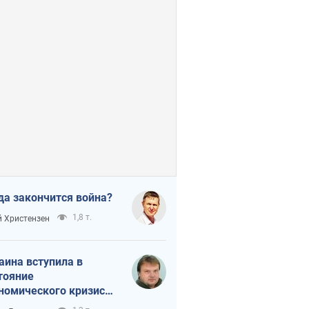
да закончится война?
1,8 т.
 Христензен
аина вступила в
тояние
номического кризиса.
ь ли свет в конце