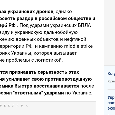
рах украинских дронов
, однако
осеять раздор в российском обществе и
щерб РФ
. Под ударами украинских БПЛА
 виду и украинскую дальнобойную
жению военных объектов и нефтяной
ерритории РФ, и кампанию middle strike
риях Украины, которая вызывает
ые проблемы с логистикой.
тся признавать серьезность этих
Ког
ия усиливает свою противовоздушную
Юрий
омика быстро восстанавливается
после
розил "ответными" ударами
по Украине.
Укр
сос
эко
Ест