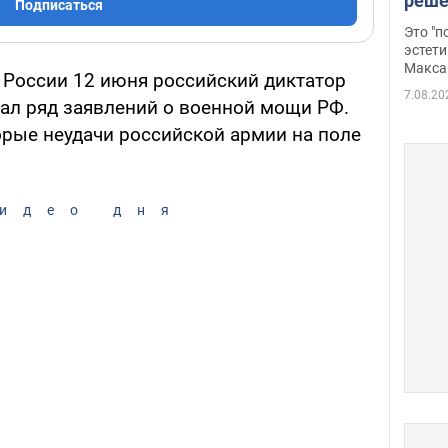
реше
Подписаться
росс
Это "
дрон
эстети
Макса
 России 12 июня российский диктатор
7.08.20
ал ряд заявлений о военной мощи РФ.
орые неудачи российской армии на поле
идео дня