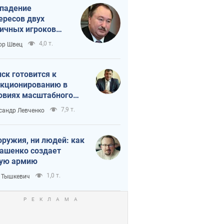
падение
ересов двух
ичных игроков
 тайный план
4,0 т.
ор Швец
мпа и Путина?
ск готовится к
кционированию в
овиях масштабного
нного кризиса
7,9 т.
сандр Левченко
оружия, ни людей: как
ашенко создает
ую армию
1,0 т.
 Тышкевич