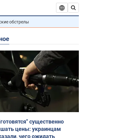
ские обстрелы
ное
"готовятся" существенно
шать цены: украинцам
казали, чего ожидать