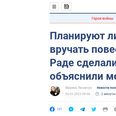
Герои войны
Планируют л
вручать пове
Раде сделали
объяснили м
Марина Лисничук
Новости пол
30.03.2023 09:06
2 минуты
101