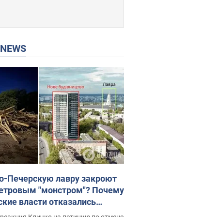
P NEWS
о-Печерскую лавру закроют
етровым "монстром"? Почему
ские власти отказались
новить строительство
реакция Кличко на петицию по отмене