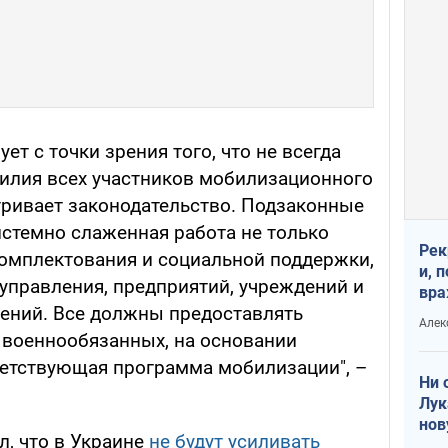
т с точки зрения того, что не всегда
силия всех участников мобилизационного
тривает законодательство. Подзаконные
истемно слаженная работа не только
Рек
омплектования и социальной поддержки,
и, 
управления, предприятий, учреждений и
вра
дений. Все должны предоставлять
Диа
Алек
тре
военнообязанных, на основании
етствующая программа мобилизации", –
Ни 
Лук
нов
л, что в Украине
не будут усиливать