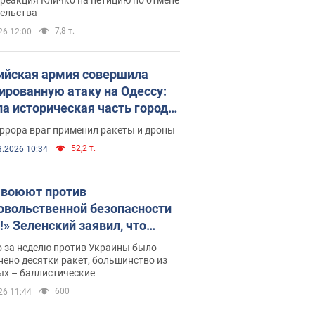
скреба "московского
тельства
ющего"
7,8 т.
26 12:00
ийская армия совершила
ированную атаку на Одессу:
ла историческая часть города,
 пострадавшие. Фото и видео
ррора враг применил ракеты и дроны
52,2 т.
8.2026 10:34
 воюют против
овольственной безопасности
!» Зеленский заявил, что
ийская армия вновь
о за неделю против Украины было
реляла порт в Одессе
ено десятки ракет, большинство из
ых – баллистические
600
26 11:44