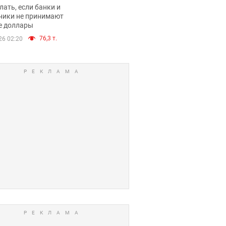
имают ли
лать, если банки и
нники и банки
ники не принимают
е доллары
е купюры
76,3 т.
26 02:20