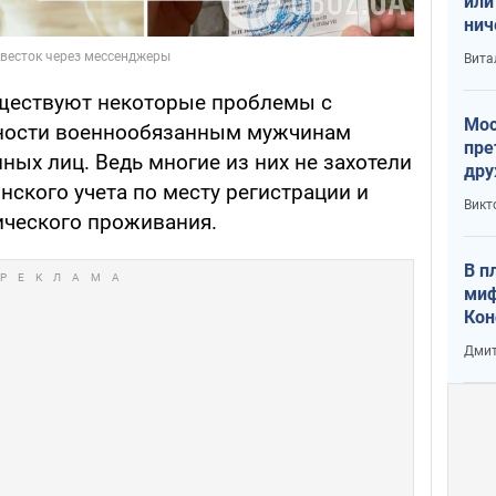
или
нич
с У
Вита
существуют некоторые проблемы с
Мос
тности военнообязанным мужчинам
пре
ых лиц. Ведь многие из них не захотели
дру
инского учета по месту регистрации и
зав
Викт
Кит
тического проживания.
В п
миф
Кон
гла
Дмит
лов
окк