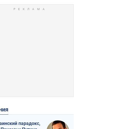
ения
аинский парадокс,