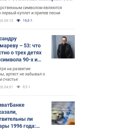
 не рассказывают в школе
арственным символом являются
 первый куплет и припев песни
16,6 т.
26 09:15
сандру
мареву – 53: что
стно о трех детях
-символа 90-х и
они выглядят
тря на развитие
ы, артист не забывал о
м счастье
8,5 т.
26 04:01
иватБанке
казали,
твительны ли
ары 1996 года: