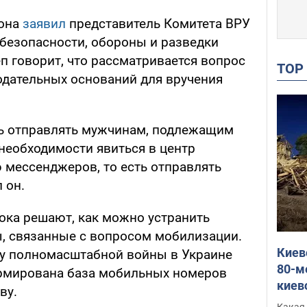
фона
заявил
представитель Комитета ВРУ
безопасности, обороны и разведки
п говорит, что рассматривается вопрос
TO
дательных оснований для вручения
ть отправлять мужчинам, подлежащим
необходимости явиться в центр
мессенджеров, то есть отправлять
 он.
пока решают, как можно устранить
, связанные с вопросом мобилизации.
Киев
алу полномасштабной войны в Украине
80-м
рмирована база мобильных номеров
киев
ву.
оста
Какая 