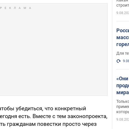
небо
строи
веру
9.08.20
Росс
масс
горе
есть
Для те
9.0
«Они
прод
мира
росс
Тольк
обст
примен
чтобы убедиться, что конкретный
котор
егодня есть. Вместе с тем законопроекта,
9.08.20
ть гражданам повестки просто через