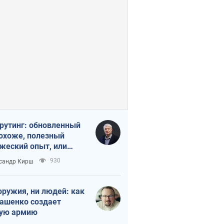
рутинг: обновленный
похоже, полезный
жеский опыт, или
лектика
930
сандр Кирш
бовательной трусости
оружия, ни людей: как
ашенко создает
ую армию