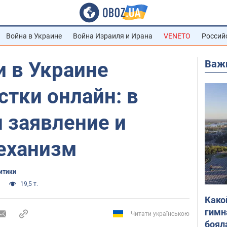
Война в Украине
Война Израиля и Ирана
VENETO
Россий
Важ
и в Украине
стки онлайн: в
 заявление и
еханизм
итики
19,5 т.
Како
гимн
Читати українською
боял