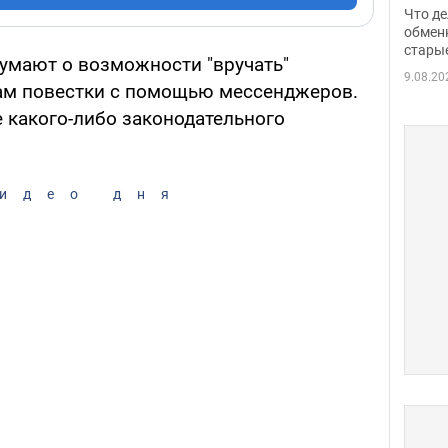
прин
Что де
обме
обмен
стары
таки
думают о возможности "вручать"
9.08.20
м повестки с помощью мессенджеров.
 какого-либо законодательного
идео дня