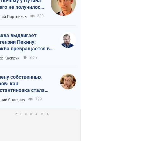
 Почему у Путина
его не получилось
краиной
339
лий Портников
ква выдвигает
тензии Пекину:
жба превращается в
исимость России от
3,0 т.
ор Каспрук
ая
лену собственных
ов: как
стантиновка стала
вной идеологической
729
рий Снегирев
ушкой для российских
упантов