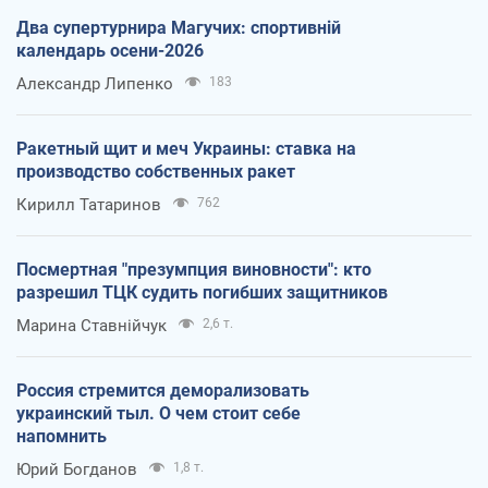
Два супертурнира Магучих: спортивній
календарь осени-2026
Александр Липенко
183
Ракетный щит и меч Украины: ставка на
производство собственных ракет
Кирилл Татаринов
762
Посмертная "презумпция виновности": кто
разрешил ТЦК судить погибших защитников
Марина Ставнійчук
2,6 т.
Россия стремится деморализовать
украинский тыл. О чем стоит себе
напомнить
Юрий Богданов
1,8 т.