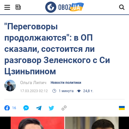
"Переговоры
продолжаются": в ОП
сказали, состоится ли
разговор Зеленского с Си
Цзиньпином
Ольга Липич
Новости политики
17.03.2023 02:12
1 минута
24,8 т.
16