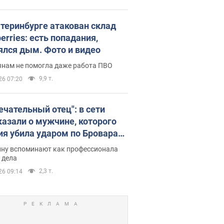
атеринбурге атакован склад
erries: есть попадания,
ялся дым. Фото и видео
янам не помогла даже работа ПВО
9,9 т.
26 07:20
ечательный отец": в сети
казали о мужчине, которого
ия убила ударом по Броварам.
ну вспоминают как профессионала
 дела
2,3 т.
26 09:14