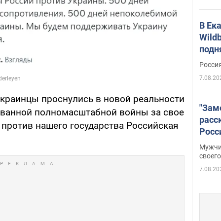
В Ек
Wildb
подн
Росси
7.08.20
украинцы проснулись в новой реальности
"Зам
ованной полномасштабной войны за свое
расс
 против нашего государства Российская
Росс
Фото
Мужчи
своего
7.08.20