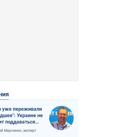
ения
 уже переживали
удшее": Украине не
ит поддаваться
аянию из-за
ей Марченко, эксперт
етного террора