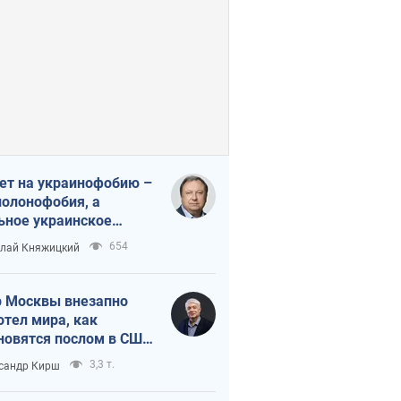
ет на украинофобию –
полонофобия, а
ьное украинское
ударство
654
лай Княжицкий
 Москвы внезапно
отел мира, как
новятся послом в США
овые украинские топ-
3,3 т.
сандр Кирш
тинги