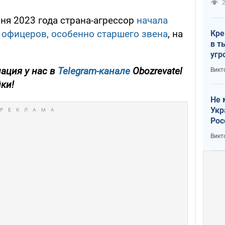
2
ня 2023 года страна-агрессор
начала
 офицеров, особенно старшего звена
, на
Кре
в т
угр
лог
ация у нас в
Telegram-канале
Obozrevatel
Викт
йки!
Не 
Укр
Рос
Викт