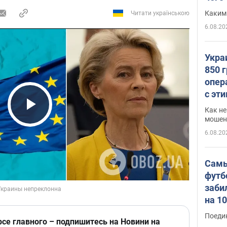
Каким
Читати українською
6.08.20
Укра
850 
опер
с эт
Как не
Play Video
мошен
6.08.20
Самы
футб
заби
на 1
Виде
Поеди
рсе главного – подпишитесь на Новини на