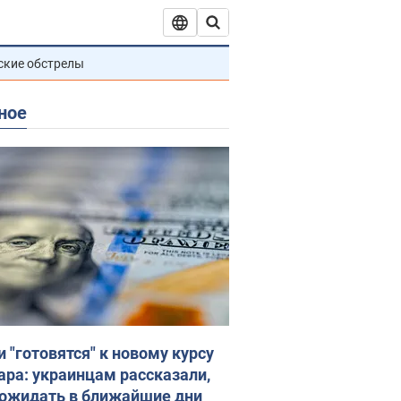
ские обстрелы
ное
и "готовятся" к новому курсу
ара: украинцам рассказали,
 ожидать в ближайшие дни