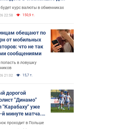
 будет курс валюты в обменниках
150,9 т.
26 22:58
инцам обещают по
грн от мобильных
аторов: что не так
ими сообщениями
 попасть в ловушку
ников
15,7 т.
26 21:02
й дорогой
олист "Динамо"
л "Карабаху" уже
0-й минуте матча.
о
нок проходит в Польше