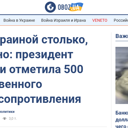
Война в Украине
Война Израиля и Ирана
VENETO
Россий
Важ
краиной столько,
о: президент
и отметила 500
венного
 сопротивления
Банк
политики
долл
3,0 т.
чего