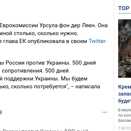
TO
 Еврокомиссии Урсула фон дер Ляен. Она
аиной столько, сколько нужно.
 глава ЕК опубликовала в своем
Twitter-
ны России против Украины. 500 дней
 сопротивления. 500 дней
й поддержки Украины. Мы будем
ко, сколько потребуется", – написала
Крем
запа
буде
В июле
по ко
балли
7.08.20