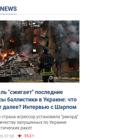
P NEWS
ль "сжигает" последние
сы баллистики в Украине: что
т далее? Интервью с Шарпом
 страна-агрессор установила "рекорд"
личеству запущенных по Украине
стических ракет
59,4 т.
26 07:00