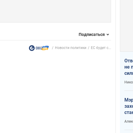
Подписаться
Новости политики
ЕС будет с...
Отв
не 
сил
гос
Нико
Мэр
зах
ста
и н
Алек
рей