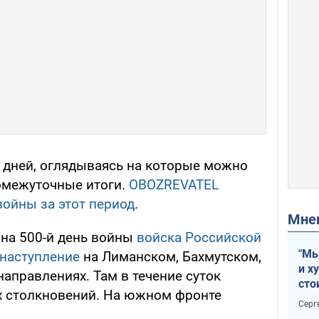
0 дней, оглядываясь на которые можно
омежуточные итоги.
OBOZREVATEL
ойны за этот период
.
Мн
на 500-й день войны
войска Российской
"Мы
 наступление
на Лиманском, Бахмутском,
и х
аправлениях. Там в течение суток
сто
х столкновений. На южном фронте
отч
Серг
рак