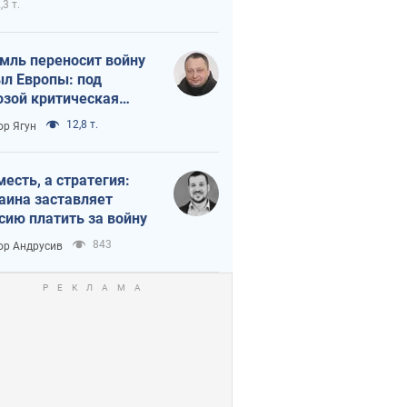
,3 т.
мль переносит войну
ыл Европы: под
озой критическая
истика
12,8 т.
ор Ягун
месть, а стратегия:
аина заставляет
сию платить за войну
843
ор Андрусив