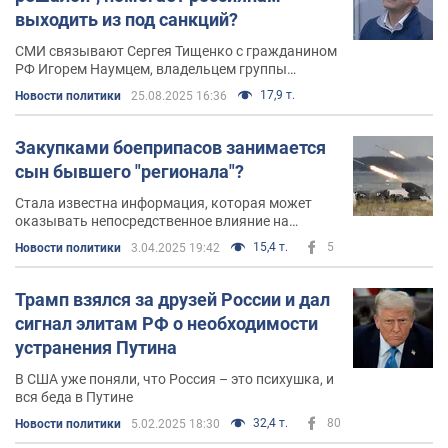
выходить из под санкций?
СМИ связывают Сергея Тищенко с гражданином
РФ Игорем Наумцем, владельцем группы
"Юнигран", которая в том числе добывала
17,9 т.
Новости политики
25.08.2025 16:36
гранит в Коростышевском карьере
Закупками боеприпасов занимается
сын бывшего "регионала"?
Стала известна информация, которая может
оказывать непосредственное влияние на
закупки Минобороны
15,4 т.
5
Новости политики
3.04.2025 19:42
Трамп взялся за друзей России и дал
сигнал элитам РФ о необходимости
устранения Путина
В США уже поняли, что Россия – это психушка, и
вся беда в Путине
32,4 т.
80
Новости политики
5.02.2025 18:30