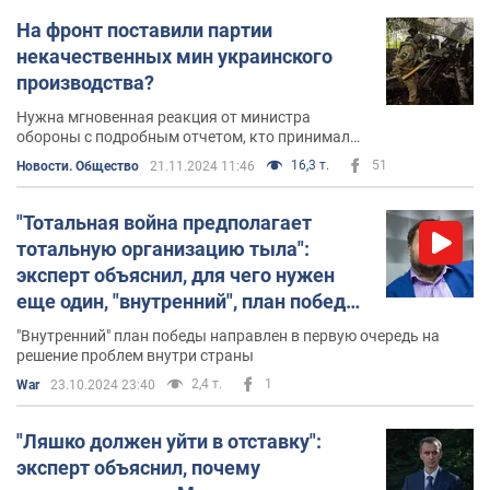
На фронт поставили партии
некачественных мин украинского
производства?
Нужна мгновенная реакция от министра
обороны с подробным отчетом, кто принимал
мины, кто подписывал документы, кто и как
16,3 т.
51
Новости. Общество
21.11.2024 11:46
наказан за поставку некачественных мин.
"Тотальная война предполагает
тотальную организацию тыла":
эксперт объяснил, для чего нужен
еще один, "внутренний", план победы.
Видео
"Внутренний" план победы направлен в первую очередь на
решение проблем внутри страны
2,4 т.
1
War
23.10.2024 23:40
"Ляшко должен уйти в отставку":
эксперт объяснил, почему