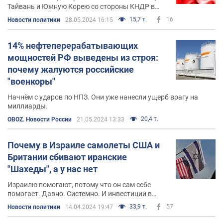
Тайвань и Южную Корею со стороны КНДР в
ближайшее время
15,7 т.
16
Новости политики
28.05.2024 16:15
14% нефтеперерабатывающих
мощностей РФ выведены из строя:
почему жалуются российские
"военкоры"
Начнём с ударов по НПЗ. Они уже нанесли ущерб врагу на
миллиарды.
20,4 т.
OBOZ. Новости России
21.05.2024 13:33
Почему в Израиле самолеты США и
Британии сбивают иранские
"Шахеды", а у нас нет
Израилю помогают, потому что он сам себе
помогает. Давно. Системно. И инвестиции в
Израиль идут в первую очередь потому, что он
33,9 т.
57
Новости политики
14.04.2024 19:47
может защитить эти же инвестиции