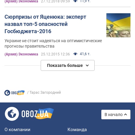
11,9 т.
(Архив) Экономика
27.12.2018 09:59
Сюрпризы от Яценюка: эксперт
назвал топ-5 опасностей
Госбюджета-2016
Украине не стоит надеяться на оптимистические
прогнозы правительства
41,6 т.
(Архив) Экономика
25.12.2015 12:36
Показать больше
Тарас Загородний
В начало
О компании
Команда