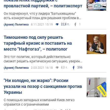
провластной партией, – политэксперт
Он подчеркнул, что у лидера "Батькивщины"
есть конкретный план для решения проблем в
каждой сфере жизни страны
22,8 т.
1
(Архив) Политика
8.11.2021 15:19
Тимошенко под силу решить
тарифный кризис и поставить на
место "Нафтогаз", – политолог
Это тот политик, который действительно
сможет решить критическую ситуацию, уверен
он
8,0 т.
396
(Архив) Политика
2.03.2021 16:18
"Ни холодно, ни жарко": России
указали на позор с санкциями против
Украины
С помощью западных компаний Киев легко
справится с ограничениями