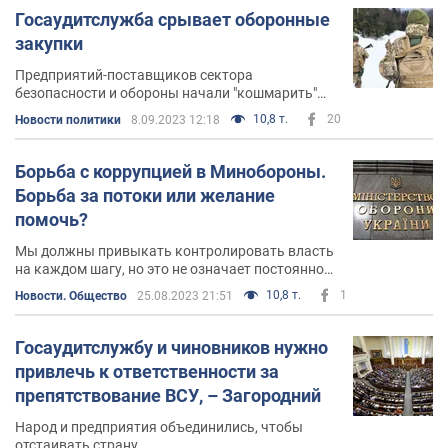
Госаудитслужба срывает оборонные
закупки
Предприятий-поставщиков сектора
безопасности и обороны начали "кошмарить"
через Госаудитслужбу: через государственные
10,8 т.
20
Новости политики
8.09.2023 12:18
структуры требуют вернуть прибыль при
оборонных закупках за 2022 год.
Борьба с коррупцией в Минобороны.
Борьба за потоки или желание
помочь?
Мы должны привыкать контролировать власть
на каждом шагу, но это не означает постоянного
хаоса.
10,8 т.
1
Новости. Общество
25.08.2023 21:51
Госаудитслужбу и чиновников нужно
привлечь к ответственности за
препятствование ВСУ, – Загородний
Народ и предприятия объединились, чтобы
отстаивать страну