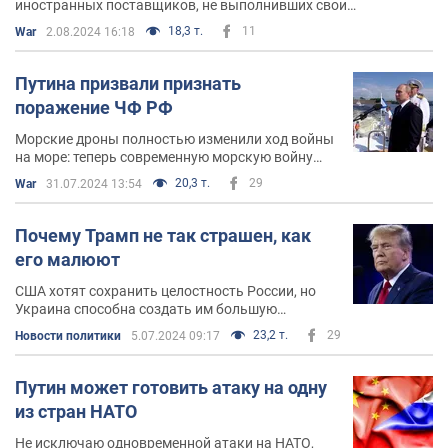
иностранных поставщиков, не выполнивших свои
обязательства перед ВСУ
18,3 т.
11
War
2.08.2024 16:18
Путина призвали признать
поражение ЧФ РФ
Морские дроны полностью изменили ход войны
на море: теперь современную морскую войну
невозможно представить без их применения
20,3 т.
29
War
31.07.2024 13:54
Почему Трамп не так страшен, как
его малюют
США хотят сохранить целостность России, но
Украина способна создать им большую
проблему, которая потребует значительных
23,2 т.
29
Новости политики
5.07.2024 09:17
трат со стороны Штатов
Путин может готовить атаку на одну
из стран НАТО
Не исключаю одновременной атаки на НАТО,