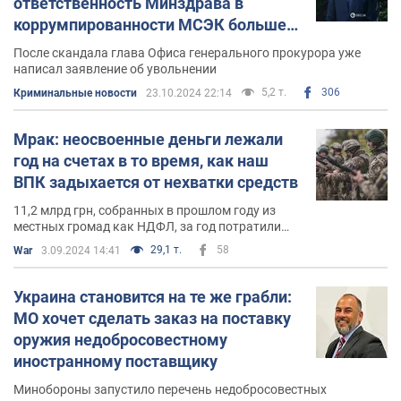
ответственность Минздрава в
коррумпированности МСЭК больше
за ОГП. Видео
После скандала глава Офиса генерального прокурора уже
написал заявление об увольнении
5,2 т.
306
Криминальные новости
23.10.2024 22:14
Мрак: неосвоенные деньги лежали
год на счетах в то время, как наш
ВПК задыхается от нехватки средств
11,2 млрд грн, собранных в прошлом году из
местных громад как НДФЛ, за год потратили
лишь 2%
29,1 т.
58
War
3.09.2024 14:41
Украина становится на те же грабли:
МО хочет сделать заказ на поставку
оружия недобросовестному
иностранному поставщику
Минобороны запустило перечень недобросовестных