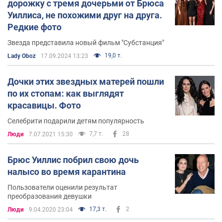
дорожку с тремя дочерьми от Брюса
Уиллиса, не похожими друг на друга.
Редкие фото
Звезда представила новый фильм "Субстанция"
19,0 т.
Lady Oboz
17.09.2024 13:23
Дочки этих звездных матерей пошли
по их стопам: как выглядят
красавицы. Фото
Селебрити подарили детям популярность
7,7 т.
28
Люди
7.07.2021 15:30
Брюс Уиллис побрил свою дочь
налысо во время карантина
Пользователи оценили результат
преобразования девушки
17,3 т.
2
Люди
9.04.2020 23:04