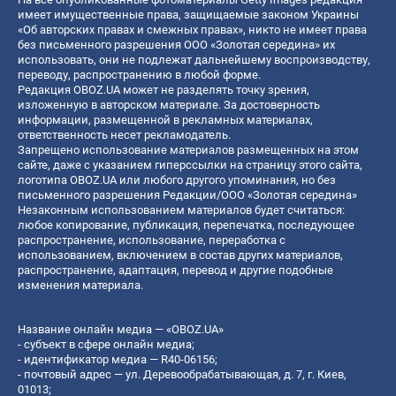
имеет имущественные права, защищаемые законом Украины
«Об авторских правах и смежных правах», никто не имеет права
без письменного разрешения ООО «Золотая середина» их
использовать, они не подлежат дальнейшему воспроизводству,
переводу, распространению в любой форме.
Редакция OBOZ.UA может не разделять точку зрения,
изложенную в авторском материале. За достоверность
информации, размещенной в рекламных материалах,
ответственность несет рекламодатель.
Запрещено использование материалов размещенных на этом
сайте, даже с указанием гиперссылки на страницу этого сайта,
логотипа OBOZ.UA или любого другого упоминания, но без
письменного разрешения Редакции/ООО «Золотая середина»
Незаконным использованием материалов будет считаться:
любое копирование, публикация, перепечатка, последующее
распространение, использование, переработка с
использованием, включением в состав других материалов,
распространение, адаптация, перевод и другие подобные
изменения материала.
Название онлайн медиа — «OBOZ.UA»
- субъект в сфере онлайн медиа;
- идентификатор медиа — R40-06156;
- почтовый адрес — ул. Деревообрабатывающая, д. 7, г. Киев,
01013;