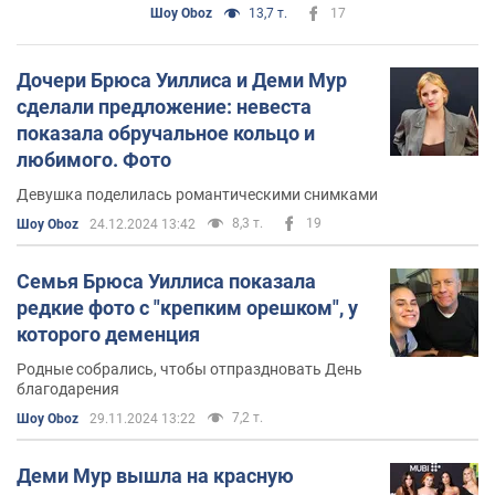
черты она страдала
Шоу Oboz
13,7 т.
17
Дочери Брюса Уиллиса и Деми Мур
сделали предложение: невеста
показала обручальное кольцо и
любимого. Фото
Девушка поделилась романтическими снимками
8,3 т.
19
Шоу Oboz
24.12.2024 13:42
Семья Брюса Уиллиса показала
редкие фото с "крепким орешком", у
которого деменция
Родные собрались, чтобы отпраздновать День
благодарения
7,2 т.
Шоу Oboz
29.11.2024 13:22
Деми Мур вышла на красную