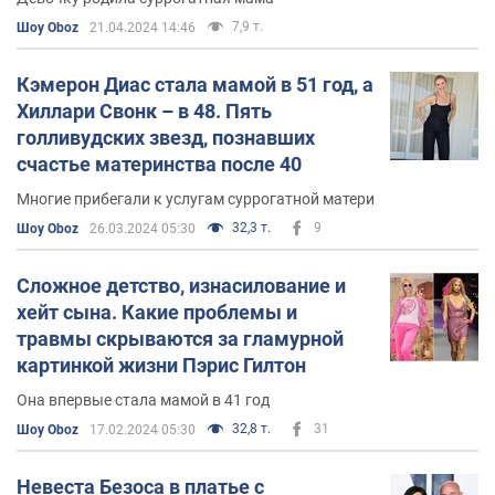
7,9 т.
Шоу Oboz
21.04.2024 14:46
Кэмерон Диас стала мамой в 51 год, а
Хиллари Свонк – в 48. Пять
голливудских звезд, познавших
счастье материнства после 40
Многие прибегали к услугам суррогатной матери
32,3 т.
9
Шоу Oboz
26.03.2024 05:30
Сложное детство, изнасилование и
хейт сына. Какие проблемы и
травмы скрываются за гламурной
картинкой жизни Пэрис Гилтон
Она впервые стала мамой в 41 год
32,8 т.
31
Шоу Oboz
17.02.2024 05:30
Невеста Безоса в платье с