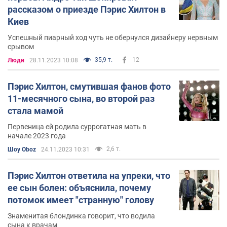
рассказом о приезде Пэрис Хилтон в
Киев
Успешный пиарный ход чуть не обернулся дизайнеру нервным
срывом
35,9 т.
12
Люди
28.11.2023 10:08
Пэрис Хилтон, смутившая фанов фото
11-месячного сына, во второй раз
стала мамой
Первеница ей родила суррогатная мать в
начале 2023 года
2,6 т.
Шоу Oboz
24.11.2023 10:31
Пэрис Хилтон ответила на упреки, что
ее сын болен: объяснила, почему
потомок имеет "странную" голову
Знаменитая блондинка говорит, что водила
сына к врачам