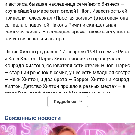
и актриса, бывшая наследница семейного бизнеса —
крупнейшей в мире сети отелей Hilton. Известность ей
принесли телесериал «Простая жизнь» (в котором она
сыграла с подругой Николь Ричи) и скандальная
светская жизнь. В последнее время также выступает в
качестве певицы и автора.
Пэрис Хилтон родилась 17 февраля 1981 в семье Рика
и Кэти Хилтон. Пэрис Хилтон является правнучкой
Конрада Хилтона, основателя сети отелей Hilton. Пэрис
— старший ребенок в семье, у неё есть младшая сестра
— Ники Хилтон, и два брата — Баррон Хилтон и Конрад
Хилтон. Детство Хилтон прошло в разных местах — в
отеле Вальдорф-Астория на Манхэттене, в нью-
йоркском доме семьи, в Беверли-Хиллз, в Хэмптоне.
Подробнее
Хилтон закончила Dwight School в Нью-Йорке,
поступила в колледж, откуда её отчислили. Позже
Связанные новости
Хилтон все-таки получила аттестат о среднем
образовании.