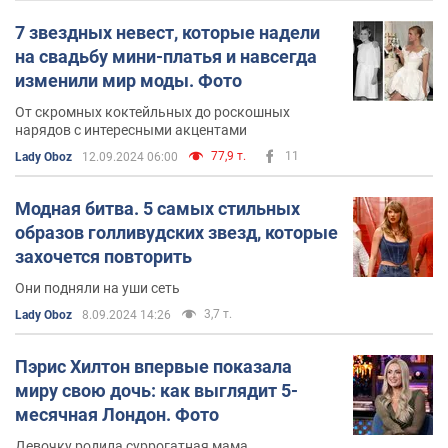
7 звездных невест, которые надели
на свадьбу мини-платья и навсегда
изменили мир моды. Фото
От скромных коктейльных до роскошных
нарядов с интересными акцентами
77,9 т.
11
Lady Oboz
12.09.2024 06:00
Модная битва. 5 самых стильных
образов голливудских звезд, которые
захочется повторить
Они подняли на уши сеть
3,7 т.
Lady Oboz
8.09.2024 14:26
Пэрис Хилтон впервые показала
миру свою дочь: как выглядит 5-
месячная Лондон. Фото
Девочку родила суррогатная мама