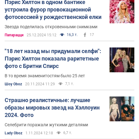
не явилась на несколько запланированных рекламных
Пэрис Хилтон в одном бантике
мероприятий).
устроила фурор провокационной
фотосессией у рождественской елки
В соответствии с журналом Форбс, доход Пэрис
Звезда поделилась откровенными снимками
Хилтон в 2003—2004 годах составил 2 миллиона
долларов, в 2004—2005 годах — 6,5 миллионов
16,3 т.
17
Папарацци
25.12.2024 15:12
долларов, в 2005—2006 годах — 7 миллионов
долларов, в 2006—2007 — 8,3 миллиона долларов.
"18 лет назад мы придумали селфи":
Пэрис Хилтон показала раритетные
фото с Бритни Спирс
В то время знаменитостям было 25 лет
7,1 т.
Шоу Oboz
20.11.2024 11:29
Страшно реалистичные: лучшие
образы мировых звезд на Хэллоуин
2024. Фото
Селебрити поражали жуткими деталями
6,7 т.
Lady Oboz
1.11.2024 12:18