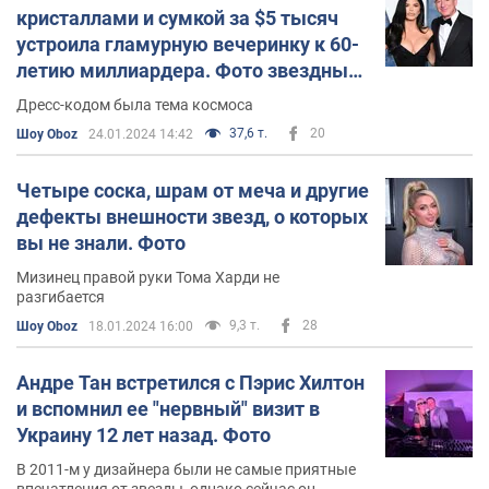
кристаллами и сумкой за $5 тысяч
устроила гламурную вечеринку к 60-
летию миллиардера. Фото звездных
гостей
Дресс-кодом была тема космоса
37,6 т.
20
Шоу Oboz
24.01.2024 14:42
Четыре соска, шрам от меча и другие
дефекты внешности звезд, о которых
вы не знали. Фото
Мизинец правой руки Тома Харди не
разгибается
9,3 т.
28
Шоу Oboz
18.01.2024 16:00
Андре Тан встретился с Пэрис Хилтон
и вспомнил ее "нервный" визит в
Украину 12 лет назад. Фото
В 2011-м у дизайнера были не самые приятные
впечатления от звезды, однако сейчас он