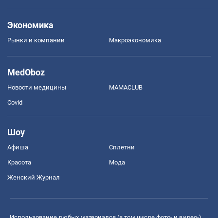
Экономика
Рынки и компании
Mакроэкономика
MedOboz
Новости медицины
MAMACLUB
Covid
Шоу
Афиша
Сплетни
Красота
Мода
Женский Журнал
Использование любых материалов (в том числе фото- и видео-),