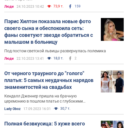
73,9 т.
159
Люди
24.10.2023 10:42
Пэрис Хилтон показала новые фото
своего сына и обеспокоила сеть:
фаны советуют звезде обратиться с
малышом в больницу
Под постом светской львицы развернулась полемика
18,0 т.
2
Люди
22.10.2023 13:41
От черного траурного до "голого"
платья: 5 самых неудачных нарядов
знаменитостей на свадьбах
Кендалл Дженнер пришла на брачную
церемонию в пошлом платье с глубокими
разрезами
30,7 т.
Lady Oboz
17.09.2023 16:01
Полная безвкусица: 5 хуже всего