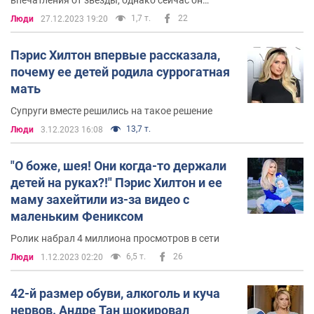
заметил, как сильно они оба изменились
1,7 т.
22
Люди
27.12.2023 19:20
Пэрис Хилтон впервые рассказала,
почему ее детей родила суррогатная
мать
Супруги вместе решились на такое решение
13,7 т.
Люди
3.12.2023 16:08
"О боже, шея! Они когда-то держали
детей на руках?!" Пэрис Хилтон и ее
маму захейтили из-за видео с
маленьким Фениксом
Ролик набрал 4 миллиона просмотров в сети
6,5 т.
26
Люди
1.12.2023 02:20
42-й размер обуви, алкоголь и куча
нервов. Андре Тан шокировал