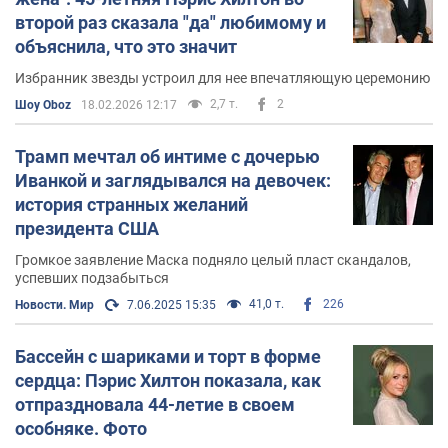
несколько ролей второго плана в таких фильмах как
второй раз сказала "да" любимому и
«Девять жизней» (2002), «Модная мамочка» (2004),
объяснила, что это значит
«Дом восковых фигур» (2005). За роль Пейдж Эдвардс
в «Доме восковых фигур» Хилтон получила премию
Избранник звезды устроил для нее впечатляющую церемонию
Teen Choice Awards за лучший крик, и была
2,7 т.
2
Шоу Oboz
18.02.2026 12:17
номинирована в категории «Прорыв года». В 2006 году
Хилтон сыграла главные роли в фильмах «Пей до дна»
Трамп мечтал об интиме с дочерью
и «Блондинка в шоколаде».
Иванкой и заглядывался на девочек:
история странных желаний
В 2004 году Хилтон начала работу над своим сольным
президента США
альбомом «Paris», который вышел 22 августа 2006
года и стартовал на 6 месте чарта Billboard 200.
Громкое заявление Маска подняло целый пласт скандалов,
Продюсерами альбома выступили Грег Уеллс, Кара
успевших подзабыться
ДиоГуарди, Джейн Уидлин и Скотт Строч. В 2004 же
41,0 т.
226
Новости. Мир
7.06.2025 15:35
году Хилтон основала музыкальный лейбл Heiress
Records. Альбом «Paris» является единственным
Бассейн с шариками и торт в форме
релизом лейбла, хотя сама Хилтон говорит, что в
сердца: Пэрис Хилтон показала, как
будущем планирует заключать контракты с новыми
отпраздновала 44-летие в своем
исполнителями.
особняке. Фото