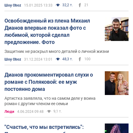
передал проекту "Детство без войны", который
32,2 т.
21
Шоу Oboz
15.01.2025 13:33
помогает с эвакуацией детей-сирот из зоны боевых
действий. Еще миллион гривен был
передан на
Освобожденный из плена Михаил
помощь семьям погибших футбольных фанатов
.
Дианов впервые показал фото с
любимой, которой сделал
В итоге на помощь Дианову украинцы собрали более
предложение. Фото
23 млн грн. Все средства он передал собратьям, а
лечение и реабилитацию героя
оплатил украинский
Защитник не раскрыл много деталей о личной жизни
бизнесмен Ринат Ахметов
.
48,3 т.
100
Шоу Oboz
31.12.2024 13:01
Позже
Дианова прооперировали в США
. Вместе с ним
Дианов прокомментировал слухи о
реабилитацию проходил герой Бахмута Роман
романе с Поляковой: ее муж
Григорян.
На его лечение Дианов передал более 2 млн
постоянно дома
грн
из собранных средств.
Артистка заявляла, что на самом деле у воина
Личная жизнь
роман с другим членом ее семьи
9,1 т.
Люди
4.06.2024 09:48
Михаил Дианов дважды женат. С бывшей женой
Ольгой имеет дочь – Екатерину.
"Счастье, что мы встретились":