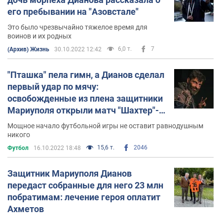
его пребывании на "Азовстале"
Это было чрезвычайно тяжелое время для
воинов и их родных
6,0 т.
7
(Архив) Жизнь
30.10.2022 12:42
"Пташка" пела гимн, а Дианов сделал
первый удар по мячу:
освобожденные из плена защитники
Мариуполя открыли матч "Шахтер"-
"Динамо". Видео
Мощное начало футбольной игры не оставит равнодушным
никого
15,6 т.
2046
Футбол
16.10.2022 18:48
Защитник Мариуполя Дианов
передаст собранные для него 23 млн
побратимам: лечение героя оплатит
Ахметов