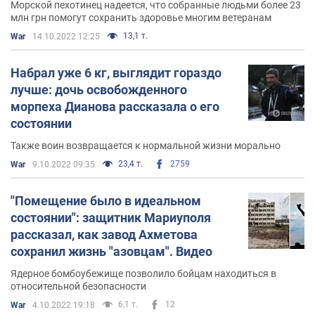
Морской пехотинец надеется, что собранные людьми более 23
млн грн помогут сохранить здоровье многим ветеранам
13,1 т.
War
14.10.2022 12:25
Набрал уже 6 кг, выглядит гораздо
лучше: дочь освобожденного
морпеха Дианова рассказала о его
состоянии
Также воин возвращается к нормальной жизни морально
23,4 т.
2759
War
9.10.2022 09:35
"Помещение было в идеальном
состоянии": защитник Мариуполя
рассказал, как завод Ахметова
сохранил жизнь "азовцам". Видео
Ядерное бомбоубежище позволило бойцам находиться в
относительной безопасности
6,1 т.
12
War
4.10.2022 19:18