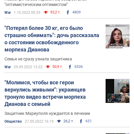
"оптимистическим оптимистом"
93,2 т.
4809
War
1.10.2022 00:35
"Потерял более 30 кг, его было
страшно обнимать": дочь рассказала
о состоянии освобожденного
морпеха Дианова
Семья не сразу узнала защитника
50,9 т.
6536
War
29.09.2022 15:22
"Молимся, чтобы все герои
вернулись живыми": украинцев
тронуло видео встречи морпеха
Дианова с семьей
Защитник Мариуполя нуждается в лечении
26,2 т.
651
Общество
27.09.2022 16:19