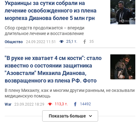
Украинцы за сутки собрали на
лечение освобожденного из плена
морпеха Дианова более 5 млн грн
Сбор средств продолжается – впереди
длительное лечение и восстановление
25,1 т.
35
Общество
24.09.2022 11:51
"В руке не хватает 4 см кости": стало
известно о состоянии защитника
"Азовстали" Михаила Дианова,
возвращенного из плена РФ. Фото
В плену Михаилу, как и многим другим раненым, не оказывали
медицинскую помощь
113,3 т.
14492
War
23.09.2022 18:29
Показать больше