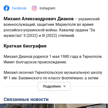
Facebook
Instagram
Михаил Александрович Дианов
– украинский
военнослужащий, защитник Мариуполя во время
российско-украинской войны. Кавалер ордена "За
мужество" II (2022) и III (2022) степеней.
Краткая биография
Михаил Дианов родился 1 мая 1980 года в Тернополе.
Имеет болгарское происхождение.
Михаил окончил Тернопольскую музыкальную школу
№ 1 им. Барвинского по классу фортепиано, а затем
учился в Тернопольском профессионально-
Подробнее
техническом училище № 11.
Связанные новости
Впоследствии был участником музыкальной группы
"Особистий підпис", которую создал вместе с