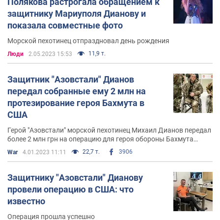
Полякова растрогала обращением к
Со второй женой Мирославой воспитывает ее сына от
защитнику Мариуполя Дианову и
первого брака.
показала совместные фото
Морской пехотинец отпраздновал день рождения
11,9 т.
Люди
2.05.2023 15:53
Защитник "Азовстали" Дианов
передал собранные ему 2 млн на
протезирование героя Бахмута в
США
Герой "Азовстали" морской пехотинец Михаил Дианов передал
более 2 млн грн на операцию для героя обороны Бахмута
Романа Григоряна в США
22,7 т.
3906
War
4.01.2023 11:11
Защитнику "Азовстали" Дианову
провели операцию в США: что
известно
Операция прошла успешно