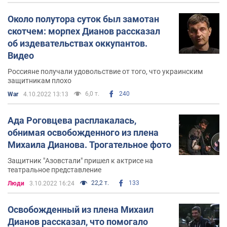
Около полутора суток был замотан
скотчем: морпех Дианов рассказал
об издевательствах оккупантов.
Видео
Россияне получали удовольствие от того, что украинским
защитникам плохо
6,0 т.
240
War
4.10.2022 13:13
Ада Роговцева расплакалась,
обнимая освобожденного из плена
Михаила Дианова. Трогательное фото
Защитник "Азовстали" пришел к актрисе на
театральное представление
22,2 т.
133
Люди
3.10.2022 16:24
Освобожденный из плена Михаил
Дианов рассказал, что помогало