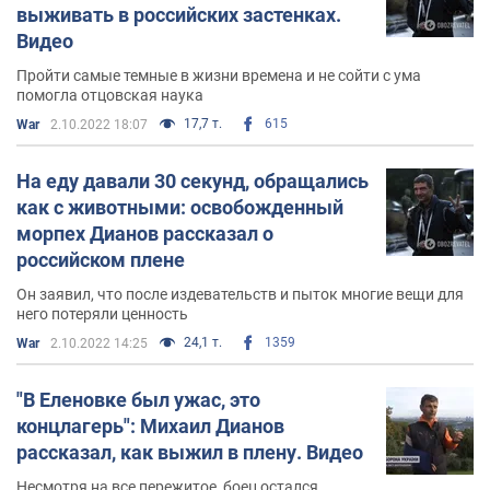
выживать в российских застенках.
Видео
Пройти самые темные в жизни времена и не сойти с ума
помогла отцовская наука
17,7 т.
615
War
2.10.2022 18:07
На еду давали 30 секунд, обращались
как с животными: освобожденный
морпех Дианов рассказал о
российском плене
Он заявил, что после издевательств и пыток многие вещи для
него потеряли ценность
24,1 т.
1359
War
2.10.2022 14:25
"В Еленовке был ужас, это
концлагерь": Михаил Дианов
рассказал, как выжил в плену. Видео
Несмотря на все пережитое, боец остался