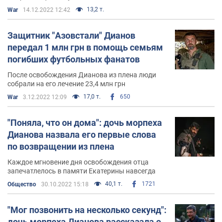
13,2 т.
War
14.12.2022 12:42
Защитник "Азовстали" Дианов
передал 1 млн грн в помощь семьям
погибших футбольных фанатов
После освобождения Дианова из плена люди
собрали на его лечение 23,4 млн грн
17,0 т.
650
War
3.12.2022 12:09
"Поняла, что он дома": дочь морпеха
Дианова назвала его первые слова
по возвращении из плена
Каждое мгновение дня освобождения отца
запечатлелось в памяти Екатерины навсегда
40,1 т.
1721
Общество
30.10.2022 15:18
"Мог позвонить на несколько секунд":
дочь морпеха Дианова рассказала о