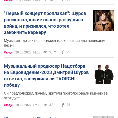
"Первый концерт проплакал": Шуров
рассказал, какие планы разрушила
война, и признался, что хотел
закончить карьеру
Музыкант до сих пор не имеет вдохновения для написания
песен
9,8 т.
2
Люди
20.03.2023 14:33
Музыкальный продюсер Нацотбора
на Евровидение-2023 Дмитрий Шуров
ответил, заслужили ли TVORCHI
победу
Он предположил, почему зрители проголосовали именно за
этот дуэт
3,8 т.
35
Люди
18.12.2022 17:30