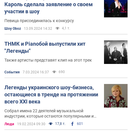
Кароль сделала заявление о своем
в декабре Pianoбой полноценно выступила в Киеве с
участии в шоу
первым концертом.
Певица присоединилась к конкурсу
Уже в 2010-м году группа начала запись своего
4,1 т.
Шоу Oboz
13.09.2024 14:32
первого студийного альбома, а также клубный тур по
стране.
ТНМК и Pianoбой выпустили хит
"Легенды"
Pianoбой активно сотрудничает с “ТНМК” и
“Бумбоксом”. В частности, с последними группа
Также артисты представят клип на этот трек
записывала совместные синглы и видеоклипы, вместе
выступала на различных концертах.
690
События
7.03.2024 16:37
Песни
Легенды украинского шоу-бизнеса,
остающиеся в тренде на протяжении
Вместе с “Океаном Эльзы” Шуров записал три
всего XXI века
альбома: “Модель”, “Тvій формат” и “Суперсимметрия”.
Собрал имена 22 деятелей музыкальной
индустрии, которые остаются популярными и
У Земфиры принимал участие в записи концертных
оказывают влияние с 2000 года по сегодня
17,8 т.
601
Люди
19.02.2024 09:30
альбомов “Земфира.Live2” и “Крокус/Стрелка”.