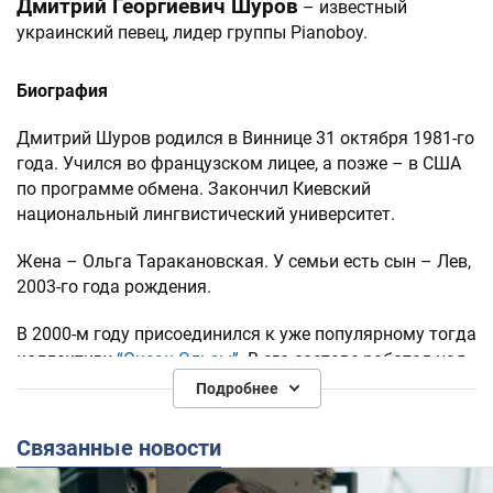
Дмитрий Георгиевич Шуров
– известный
украинский певец, лидер группы Pianoboy.
Биография
Дмитрий Шуров родился в Виннице 31 октября 1981-го
года. Учился во французском лицее, а позже – в США
по программе обмена. Закончил Киевский
национальный лингвистический университет.
Жена – Ольга Таракановская. У семьи есть сын – Лев,
2003-го года рождения.
В 2000-м году присоединился к уже популярному тогда
коллективу
“Океан Эльзы”
. В его составе работал над
созданием двух альбомов и играл в трех турах по
Подробнее
Украине и странам СНГ. Покинул коллектив в 2004-м
году.
Связанные новости
Позже играл в составе группы Esthetic Education.