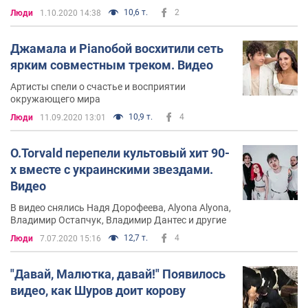
10,6 т.
2
Люди
1.10.2020 14:38
Джамала и Pianoбой восхитили сеть
ярким совместным треком. Видео
Артисты спели о счастье и восприятии
окружающего мира
10,9 т.
4
Люди
11.09.2020 13:01
O.Torvald перепели культовый хит 90-
х вместе с украинскими звездами.
Видео
В видео снялись Надя Дорофеева, Alyona Alyona,
Владимир Остапчук, Владимир Дантес и другие
12,7 т.
4
Люди
7.07.2020 15:16
"Давай, Малютка, давай!" Появилось
видео, как Шуров доит корову