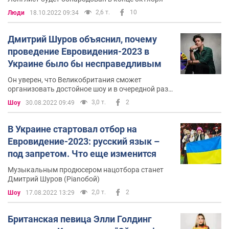
2,6 т.
10
Люди
18.10.2022 09:34
Дмитрий Шуров объяснил, почему
проведение Евровидения-2023 в
Украине было бы несправедливым
Он уверен, что Великобритания сможет
организовать достойное шоу и в очередной раз
продемонстрировать свою поддержку
3,0 т.
2
Шоу
30.08.2022 09:49
украинцам
В Украине стартовал отбор на
Евровидение-2023: русский язык –
под запретом. Что еще изменится
Музыкальным продюсером нацотбора станет
Дмитрий Шуров (Ріаnобой)
2,0 т.
2
Шоу
17.08.2022 13:29
Британская певица Элли Голдинг