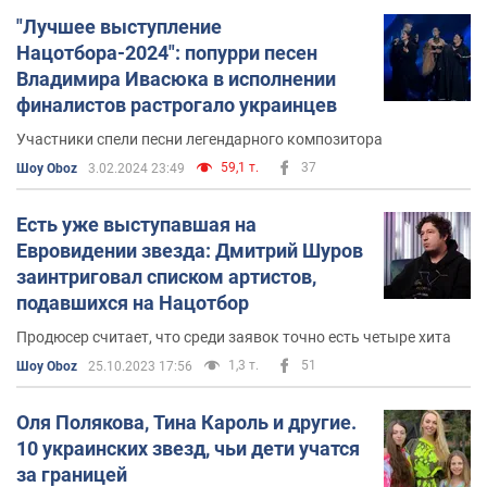
Группа Pianoбой в свою очередь записала четыре
"Лучшее выступление
альбома: “Простые вещи”, “Кохання”, “Take Off” и “Не
Нацотбора-2024": попурри песен
прекращай мечтать”.
Владимира Ивасюка в исполнении
финалистов растрогало украинцев
Лучшими песнями группы считаются:
Участники спели песни легендарного композитора
“Смысла нет”
– первая песня Pianoбой.
59,1 т.
37
Шоу Oboz
3.02.2024 23:49
“Этажи”
– вместе с группой “Бумбокс”.
Есть уже выступавшая на
“Родина”
– записана в 2014 году.
Евровидении звезда: Дмитрий Шуров
“Слуга народа”
– заглавная тема одноименного
заинтриговал списком артистов,
сериала
студии “Квартал 95”.
подавшихся на Нацотбор
Продюсер считает, что среди заявок точно есть четыре хита
1,3 т.
51
Шоу Oboz
25.10.2023 17:56
Оля Полякова, Тина Кароль и другие.
10 украинских звезд, чьи дети учатся
за границей