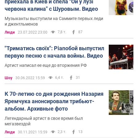
приехала в Киев и спела "Ой у лузі
червона калина" с Шуровым. Видео
Музыканты выступили на Саммите первых леди
и джентльменов
7,8 т.
87
Люди
23.07.2022 23:00
"Триматись своїх": Pianoбой выпустил
первую песню с начала войны. Видео
Артист написал ее еще до вторжения РФ
6,4 т.
31
Шоу
30.06.2022 15:59
К 70-летию со дня рождения Назария
Яремчука анонсировали трибьют-
альбом. Архивные фото
Легендарный артист в свое время был
мегазвездой
2,3 т.
13
Люди
30.11.2021 15:59