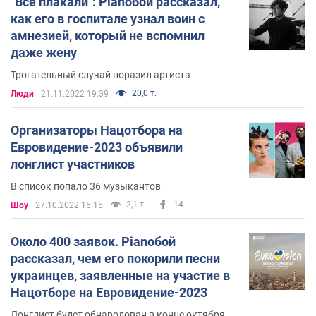
"Все плакали": Pianoбой рассказал,
как его в госпитале узнал воин с
амнезией, который не вспомнил
даже жену
Трогательный случай поразил артиста
20,0 т.
Люди
21.11.2022 19:39
Организаторы Нацотбора на
Евровидение-2023 объявили
лонглист участников
В список попало 36 музыкантов
2,1 т.
14
Шоу
27.10.2022 15:15
Около 400 заявок. Pianoбой
рассказал, чем его покорили песни
украинцев, заявленные на участие в
Нацотборе на Евровидение-2023
Лонглист будет обнародован в конце октября