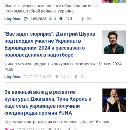
Многие звезды получают там образование из-за
полномасштабной войны в Украине
42,3 т.
36
Шоу Oboz
1.09.2023 14:14
"Вас ждет сюрприз": Дмитрий Шуров
подтвердил участие Украины в
Евровидении-2024 и рассказал о
нововведениях в нацотборе
Финал международного конкурса состоится уже 11 мая 2024
года
1,6 т.
46
Шоу Oboz
28.08.2023 14:07
За важный вклад в развитие
культуры: Джамала, Тина Кароль и
еще семь украинцев получили
спецнаграды премии YUNA
Церемония награждения сосотоялась в Киеве 16 июня
4,0 т.
31
Люди
17.06.2023 14:57