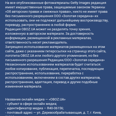
На все опубликованные фотоматериалы Getty Images редакция
имеет имущественные права, защищаемые законом Украины
«Об авторских правах и смежных правах», никто не имеет права
без письменного разрешения ООО «Золотая середина» их
использовать, они не подлежат дальнейшему воспроизводству,
переводу, распространению в любой форме.
Редакция OBOZ.UA может не разделять точку зрения,
изложенную в авторском материале. За достоверность
информации, размещенной в рекламных материалах,
ответственность несет рекламодатель.
Запрещено использование материалов размещенных на этом
сайте, даже с указанием гиперссылки на страницу этого сайта,
логотипа OBOZ.UA или любого другого упоминания, но без
письменного разрешения Редакции/ООО «Золотая середина»
Незаконным использованием материалов будет считаться:
любое копирование, публикация, перепечатка, последующее
распространение, использование, переработка с
использованием, включением в состав других материалов,
распространение, адаптация, перевод и другие подобные
изменения материала.
Название онлайн медиа — «OBOZ.UA»
- субъект в сфере онлайн медиа;
- идентификатор медиа — R40-06156;
- почтовый адрес — ул. Деревообрабатывающая, д. 7, г. Киев,