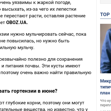
очень уязвимы к жаркой погоде,
 высыхать, из-за чего их лепестки
TO
е перестают расти, оставляя растение
шет
OBOZ
.
UA
.
нзии нужно мульчировать сейчас, пока
 не повысилась, но нужно быть
ильную мульчу.
резвычайно полезно для сохранения
 и питания почвы. Эти кусты имеют
, поэтому очень важно найти правильную
Микр
типи
ать гортензии в июне?
план
свои
Что ну
т глубокие корни, поэтому они могут
перепл
тательные вещества, но известно, что у