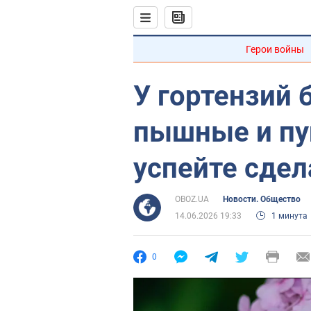
Герои войны
У гортензий 
пышные и пу
успейте сдел
OBOZ.UA
Новости. Общество
14.06.2026 19:33
1 минута
0