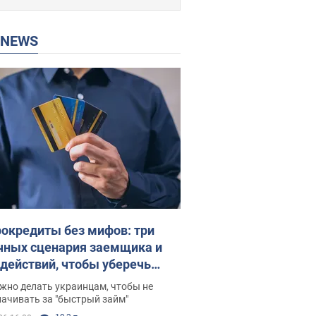
P NEWS
окредиты без мифов: три
чных сценария заемщика и
 действий, чтобы уберечь
 деньги
жно делать украинцам, чтобы не
ачивать за "быстрый займ"