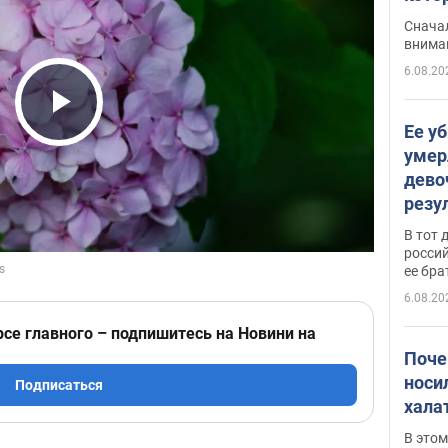
"агр
Сначал
внима
6.08.20
Play Video
Ее у
умер
дево
резу
атак
В тот 
обла
россий
ее бра
6.08.20
рсе главного – подпишитесь на Новини на
Поче
носи
Подписаться
хала
В этом