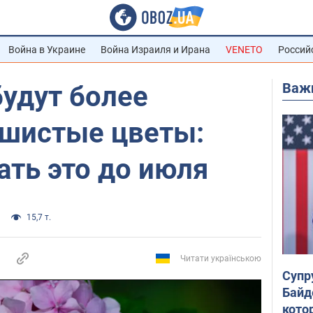
Война в Украине
Война Израиля и Ирана
VENETO
Россий
Важ
будут более
шистые цветы:
ать это до июля
15,7 т.
Читати українською
Супр
Байд
кото