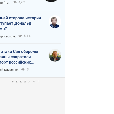
тическая
4,9 т.
ор Ягун
истика
чьей стороне истории
тупает Дональд
мп?
5,4 т.
ор Каспрук
 атаки Сил обороны
аины сократили
порт российских
тепродуктов
3
ей Клименко