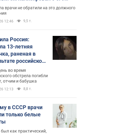
ессивном" раке
а врачи не обратили на это должного
ния
9,5 т.
26 12:46
била Россия:
ла 13-летняя
чка, раненая в
льтате российской
и на Сумскую
день во время
сть. Фото
ского обстрела погибли
т, отчим и бабушка
8,8 т.
26 12:13
му в СССР врачи
ли только белые
ты
 был как практический,