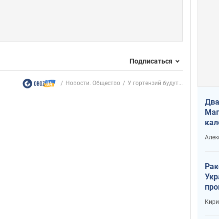
Подписаться
Новости. Общество
У гортензий будут...
Два
Маг
кал
Алек
Рак
Укр
про
соб
Кири