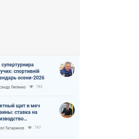
 супертурнира
учих: спортивній
ендарь осени-2026
183
сандр Липенко
етный щит и меч
аины: ставка на
изводство
ственных ракет
747
лл Татаринов