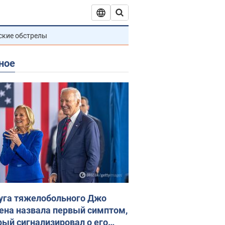
ские обстрелы
ное
уга тяжелобольного Джо
ена назвала первый симптом,
рый сигнализировал о его