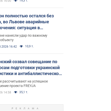
19,3 т.
26 16:00
он полностью остался без
а, во Львове аварийные
ючения: ситуация в
госистеме 6 августа
яне нанесли удар по важному
ообъекту
10,9 т.
8.2026 16:42
нский созвал совещание по
осам подготовки украинской
истики и антибаллистической
раммы FREYJA: какие
ве рассчитывают на успешное
ния готовятся
шение проекта FREYJA
35,1 т.
26 14:58