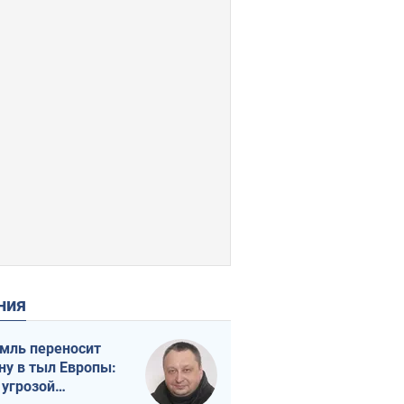
ения
мль переносит
ну в тыл Европы:
 угрозой