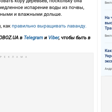
овать кору деревьев, поскольку она
кри
Викт
лог
медленное испарение воды из почвы,
адными и влажными дольше.
На 
выс
, как
правильно выращивать лаванду.
Тра
Викт
 OBOZ.UA в
Telegram
и
Viber
, чтобы быть в
Как
Укр
экс
неф
Андр