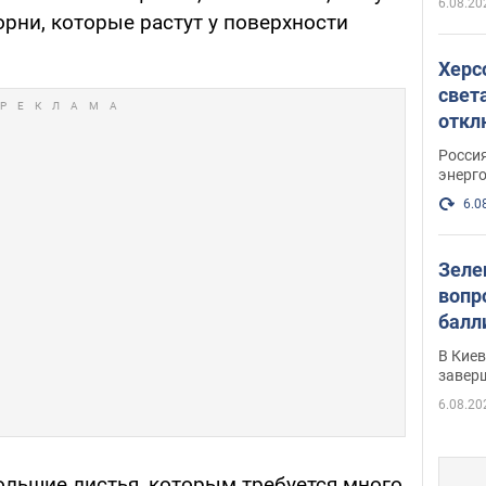
6.08.20
орни, которые растут у поверхности
Херс
свет
откл
энер
Росси
энерг
6.0
Зеле
вопр
балл
прог
В Кие
реше
завер
6.08.20
ольшие листья, которым требуется много