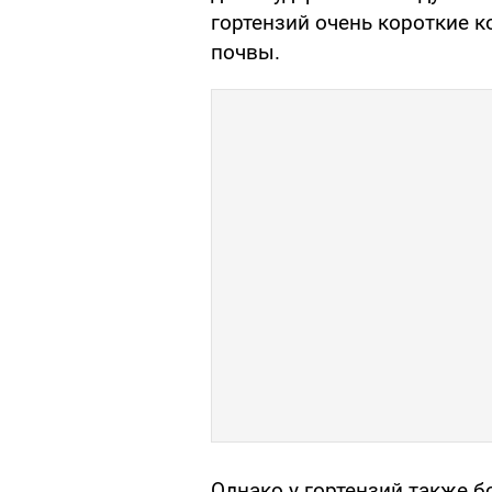
гортензий очень короткие к
почвы.
Однако у гортензий также б