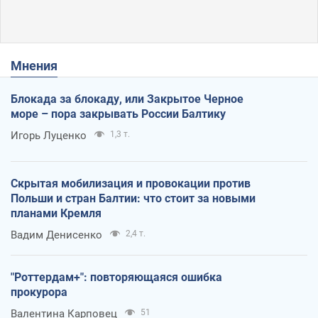
Мнения
Блокада за блокаду, или Закрытое Черное
море – пора закрывать России Балтику
Игорь Луценко
1,3 т.
Скрытая мобилизация и провокации против
Польши и стран Балтии: что стоит за новыми
планами Кремля
Вадим Денисенко
2,4 т.
"Роттердам+": повторяющаяся ошибка
прокурора
Валентина Карповец
51