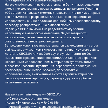
принадлежат ООО «Золотая середина».
На все опубликованные фотоматериалы Getty Images редакция
имеет имущественные права, защищаемые законом Украины
«Об авторских правах и смежных правах», никто не имеет права
без письменного разрешения ООО «Золотая середина» их
использовать, они не подлежат дальнейшему воспроизводству,
переводу, распространению в любой форме.
Редакция OBOZ.UA может не разделять точку зрения,
изложенную в авторском материале. За достоверность
информации, размещенной в рекламных материалах,
ответственность несет рекламодатель.
Запрещено использование материалов размещенных на этом
сайте, даже с указанием гиперссылки на страницу этого сайта,
логотипа OBOZ.UA или любого другого упоминания, но без
письменного разрешения Редакции/ООО «Золотая середина»
Незаконным использованием материалов будет считаться:
любое копирование, публикация, перепечатка, последующее
распространение, использование, переработка с
использованием, включением в состав других материалов,
распространение, адаптация, перевод и другие подобные
изменения материала.
Название онлайн медиа — «OBOZ.UA»
- субъект в сфере онлайн медиа;
- идентификатор медиа — R40-06156;
- почтовый адрес — ул. Деревообрабатывающая, д. 7, г. Киев,