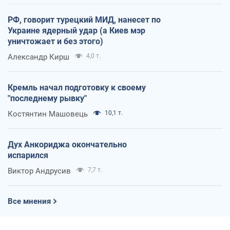
РФ, говорит турецкий МИД, нанесет по
Украине ядерный удар (а Киев мэр
уничтожает и без этого)
Александр Кирш
4,0 т.
Кремль начал подготовку к своему
"последнему рывку"
Костянтин Машовець
10,1 т.
Дух Анкориджа окончательно
испарился
Виктор Андрусив
7,7 т.
Все мнения