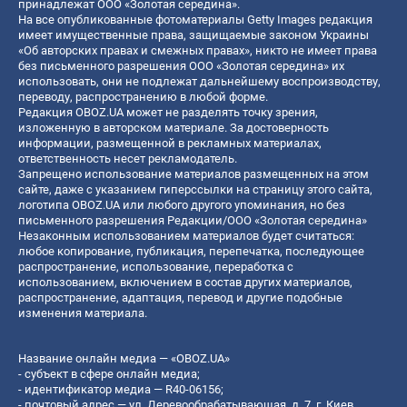
принадлежат ООО «Золотая середина».
На все опубликованные фотоматериалы Getty Images редакция
имеет имущественные права, защищаемые законом Украины
«Об авторских правах и смежных правах», никто не имеет права
без письменного разрешения ООО «Золотая середина» их
использовать, они не подлежат дальнейшему воспроизводству,
переводу, распространению в любой форме.
Редакция OBOZ.UA может не разделять точку зрения,
изложенную в авторском материале. За достоверность
информации, размещенной в рекламных материалах,
ответственность несет рекламодатель.
Запрещено использование материалов размещенных на этом
сайте, даже с указанием гиперссылки на страницу этого сайта,
логотипа OBOZ.UA или любого другого упоминания, но без
письменного разрешения Редакции/ООО «Золотая середина»
Незаконным использованием материалов будет считаться:
любое копирование, публикация, перепечатка, последующее
распространение, использование, переработка с
использованием, включением в состав других материалов,
распространение, адаптация, перевод и другие подобные
изменения материала.
Название онлайн медиа — «OBOZ.UA»
- субъект в сфере онлайн медиа;
- идентификатор медиа — R40-06156;
- почтовый адрес — ул. Деревообрабатывающая, д. 7, г. Киев,