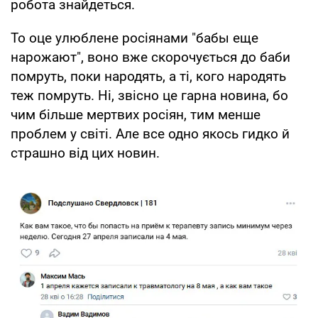
робота знайдеться.
То оце улюблене росіянами "бабы еще
нарожают", воно вже скорочується до баби
помруть, поки народять, а ті, кого народять
теж помруть. Ні, звісно це гарна новина, бо
чим більше мертвих росіян, тим менше
проблем у світі. Але все одно якось гидко й
страшно від цих новин.