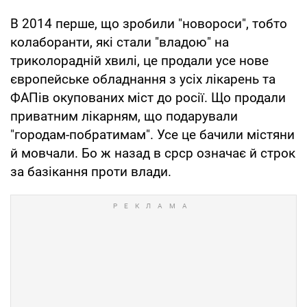
В 2014 перше, що зробили "новороси", тобто
колаборанти, які стали "владою" на
триколорадній хвилі, це продали усе нове
європейське обладнання з усіх лікарень та
ФАПів окупованих міст до росії. Що продали
приватним лікарням, що подарували
"городам-побратимам". Усе це бачили містяни
й мовчали. Бо ж назад в срср означає й строк
за базікання проти влади.