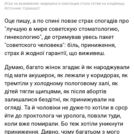
Оце пишу, а по спині повзе страх спогадів про
"лучшую в мире советскую стоматологию,
гинекологию", де отримував увесь пакет
"советского человека": біль, приниження,
страх й жодної гарантії, що виживеш.
Думаю, багато жінок згадає й як народжували
під мати акушерок, як лежали у коридорах, як
тремтіли у холодному пологовому залі, як
дітей тягли щипцями, як після абортів
залишалися бездітні, як принижували на
огляді. Та й чоловіки не дуже-то хотіли в срср
йти до проктолога чи уролога, повзли туди,
коли вже помирали. Бо теж хотіли уникнути
приниження. Дивно, чому багатьом з мого