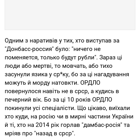
Одним з наративів у тих, хто виступав за
"Донбасс-россия" було: "ничего не
поменяется, только будут рубли". Зараз ці
люди або мертві, то мовчать, або тихо
засунули язика у ср*ку, бо за ці нагадування
можуть й морду натовкти. ОРДЛО
повернулося навіть не в срср, а кудись в
печерний вік. Бо за ці 10 років ОРДЛО
покинули усі спеціалісти. Що цікаво, виїхали
хто куди, на росію чи в мирні частини України
й ті, хто на 2014 рік горлав "дамбас-росія" та
мріяв про "назад в срср".