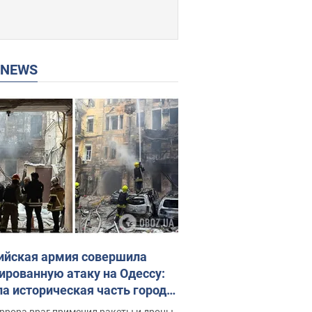
P NEWS
ийская армия совершила
ированную атаку на Одессу:
ла историческая часть города,
 пострадавшие. Фото и видео
ррора враг применил ракеты и дроны