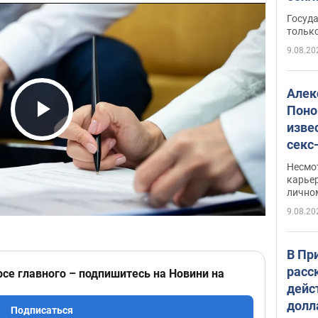
этом
Госуд
только
9.08.20
Алек
Поно
изве
Play Video
секс
как 
Несмо
карьер
лично
9.08.20
В Пр
расс
рсе главного – подпишитесь на Новини на
дейс
долл
Подписаться