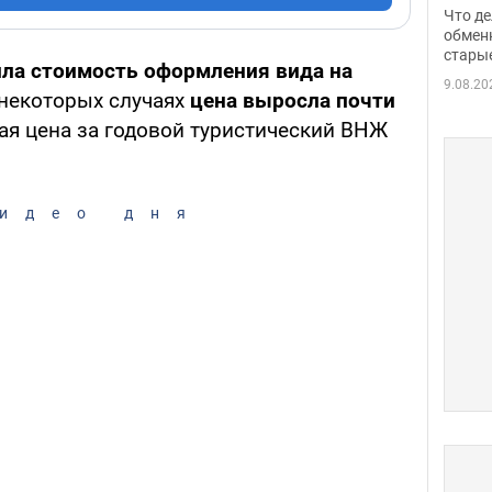
прин
Что де
обме
обмен
стары
таки
ла стоимость оформления вида на
9.08.20
 некоторых случаях
цена выросла почти
ая цена за годовой туристический ВНЖ
идео дня