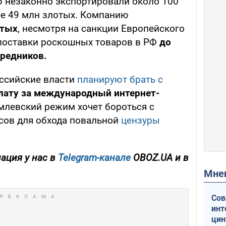
ю незаконно экспортировали около 100
ее 49 млн злотых. Компанию
отых
, несмотря на санкции Европейского
поставки роскошных товаров в РФ
до
средников.
ссийские власти
планируют брать с
лату за международный интернет-
млевский режим хочет бороться с
сов для обхода повальной
цензуры
ация у нас в
Telegram-канале
OBOZ.UA и в
Мн
Сов
инт
цин