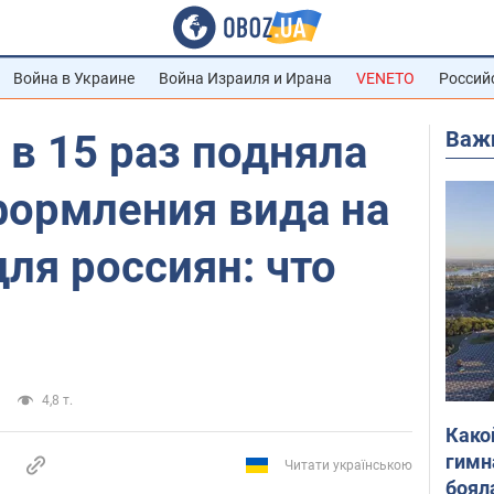
Война в Украине
Война Израиля и Ирана
VENETO
Россий
Важ
 в 15 раз подняла
формления вида на
ля россиян: что
4,8 т.
Како
гимн
Читати українською
боял