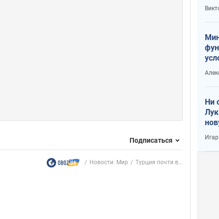
или
Викт
Тра
Мин
фун
усл
вое
Алек
Ни 
Лук
нов
Игар
Подписаться
Новости. Мир
Турция почти в...