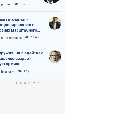
 тайный план
14,2 т.
ор Швец
мпа и Путина?
ск готовится к
кционированию в
овиях масштабного
нного кризиса
18,6 т.
сандр Левченко
оружия, ни людей: как
ашенко создает
ую армию
15,7 т.
 Тышкевич