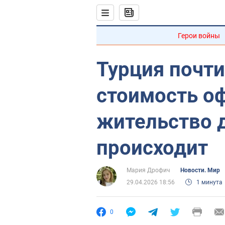
Герои войны
Турция почти
стоимость о
жительство д
происходит
Мария Дрофич
Новости. Мир
29.04.2026 18:56
1 минута
0