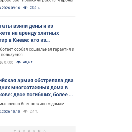
23,6 т.
8.2026 09:16
таты взяли деньги из
ета на аренду элитных
ир в Киеве: кто из
аментариев просил средства
ботает особая социальная гарантия и
е поселился
 пользуется
48,4 т.
26 07:00
ийская армия обстреляла два
дних многоэтажных дома в
кове: двое погибших, более 20
радавших
умышленно бьет по жилым домам
2,4 т.
8.2026 10:10