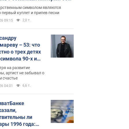
 не рассказывают в школе
арственным символом являются
 первый куплет и припев песни
2,0 т.
26 09:15
сандру
мареву – 53: что
стно о трех детях
-символа 90-х и
они выглядят
тря на развитие
ы, артист не забывал о
м счастье
6,6 т.
26 04:01
иватБанке
казали,
твительны ли
ары 1996 года: