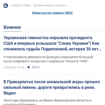
Новости. Мир
"Должен сказать кое-что...
Вернуться на главную OBOZ
Важное
Украинская гимнастка поразила президента
США и впервые услышала "Слава Украине"! Как
сложилась судьба Подкопаевой, которая 30 лет
назад завоевала "золото" Олимпиады
У поклонников девушки из Донецка сохранился большой
кусок коврового покрытия с надписью "Атланта-1996"
37,4 т.
8.08.2026 18:30
В Прикарпатье после аномальной жары прошел
сильный ливень: дороги превратились в реки.
Видео
Непогода обрушилась на Ивано-Франковскую область и
курортный Буковель