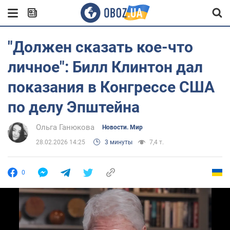
"Должен сказать кое-что
личное": Билл Клинтон дал
показания в Конгрессе США
по делу Эпштейна
Ольга Ганюкова
Новости. Мир
28.02.2026 14:25
3 минуты
7,4 т.
0