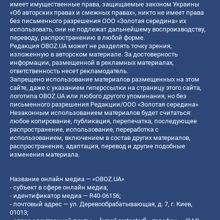
имеет имущественные права, защищаемые законом Украины
«Об авторских правах и смежных правах», никто не имеет права
без письменного разрешения ООО «Золотая середина» их
использовать, они не подлежат дальнейшему воспроизводству,
переводу, распространению в любой форме.
Редакция OBOZ.UA может не разделять точку зрения,
изложенную в авторском материале. За достоверность
информации, размещенной в рекламных материалах,
ответственность несет рекламодатель.
Запрещено использование материалов размещенных на этом
сайте, даже с указанием гиперссылки на страницу этого сайта,
логотипа OBOZ.UA или любого другого упоминания, но без
письменного разрешения Редакции/ООО «Золотая середина»
Незаконным использованием материалов будет считаться:
любое копирование, публикация, перепечатка, последующее
распространение, использование, переработка с
использованием, включением в состав других материалов,
распространение, адаптация, перевод и другие подобные
изменения материала.
Название онлайн медиа — «OBOZ.UA»
- субъект в сфере онлайн медиа;
- идентификатор медиа — R40-06156;
- почтовый адрес — ул. Деревообрабатывающая, д. 7, г. Киев,
01013;