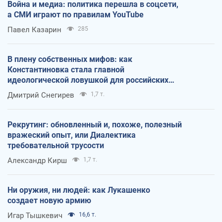
Война и медиа: политика перешла в соцсети,
а СМИ играют по правилам YouTube
Павел Казарин
285
В плену собственных мифов: как
Константиновка стала главной
идеологической ловушкой для российских
оккупантов
Дмитрий Снегирев
1,7 т.
Рекрутинг: обновленный и, похоже, полезный
вражеский опыт, или Диалектика
требовательной трусости
Александр Кирш
1,7 т.
Ни оружия, ни людей: как Лукашенко
создает новую армию
Игар Тышкевич
16,6 т.