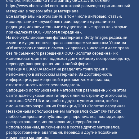
систем, гиперссылки на страницу OBOZ.UA по ссылке
https://www.obozrevatel.com
, на которой размещен оригинальный
материал в первом абзаце материала.
Все материалы на этом сайте, в том числе интервью, статьи,
исследования – служебные произведения журналистов
редакции, исключительные имущественные права на которые
принадлежат ООО «Золотая середина».
На все опубликованные фотоматериалы Getty Images редакция
имеет имущественные права, защищаемые законом Украины
«Об авторских правах и смежных правах», никто не имеет права
без письменного разрешения ООО «Золотая середина» их
использовать, они не подлежат дальнейшему воспроизводству,
переводу, распространению в любой форме.
Редакция OBOZ.UA может не разделять точку зрения,
изложенную в авторском материале. За достоверность
информации, размещенной в рекламных материалах,
ответственность несет рекламодатель.
Запрещено использование материалов размещенных на этом
сайте, даже с указанием гиперссылки на страницу этого сайта,
логотипа OBOZ.UA или любого другого упоминания, но без
письменного разрешения Редакции/ООО «Золотая середина»
Незаконным использованием материалов будет считаться:
любое копирование, публикация, перепечатка, последующее
распространение, использование, переработка с
использованием, включением в состав других материалов,
распространение, адаптация, перевод и другие подобные
изменения материала.