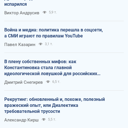
испарился
Виктор Андрусив
5,9 т.
Война и медиа: политика перешла в соцсети,
а СМИ играют по правилам YouTube
Павел Казарин
3,1 т.
В плену собственных мифов: как
Константиновка стала главной
идеологической ловушкой для российских
оккупантов
Дмитрий Снегирев
6,5 т.
Рекрутинг: обновленный и, похоже, полезный
вражеский опыт, или Диалектика
требовательной трусости
Александр Кирш
5,5 т.