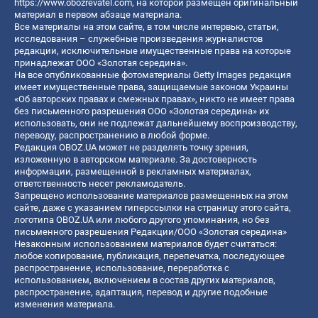
https://www.obozrevatel.com
, на которой размещен оригинальный
материал в первом абзаце материала.
Все материалы на этом сайте, в том числе интервью, статьи,
исследования – служебные произведения журналистов
редакции, исключительные имущественные права на которые
принадлежат ООО «Золотая середина».
На все опубликованные фотоматериалы Getty Images редакция
имеет имущественные права, защищаемые законом Украины
«Об авторских правах и смежных правах», никто не имеет права
без письменного разрешения ООО «Золотая середина» их
использовать, они не подлежат дальнейшему воспроизводству,
переводу, распространению в любой форме.
Редакция OBOZ.UA может не разделять точку зрения,
изложенную в авторском материале. За достоверность
информации, размещенной в рекламных материалах,
ответственность несет рекламодатель.
Запрещено использование материалов размещенных на этом
сайте, даже с указанием гиперссылки на страницу этого сайта,
логотипа OBOZ.UA или любого другого упоминания, но без
письменного разрешения Редакции/ООО «Золотая середина»
Незаконным использованием материалов будет считаться:
любое копирование, публикация, перепечатка, последующее
распространение, использование, переработка с
использованием, включением в состав других материалов,
распространение, адаптация, перевод и другие подобные
изменения материала.