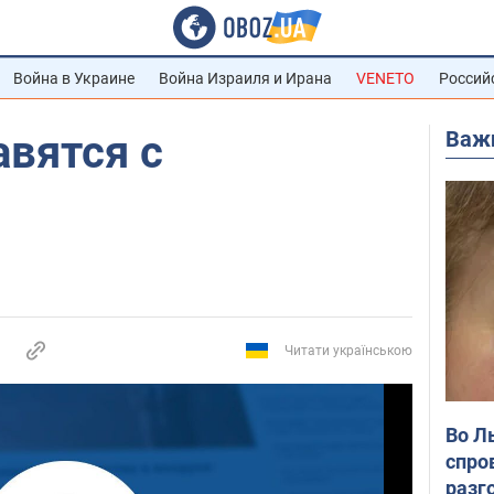
Война в Украине
Война Израиля и Ирана
VENETO
Россий
Важ
авятся с
Читати українською
Во Л
спро
разг