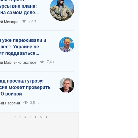
урсы вне плана:
 на самом деле
тует темп войны
7,4 т.
ей Мисюра
 уже переживали и
шее": Украине не
ит поддаваться
аянию из-за
7,4 т.
ей Марченко, эксперт
етного террора
ад проспал угрозу:
сия может проверить
О войной
2,0 т.
ид Невзлин