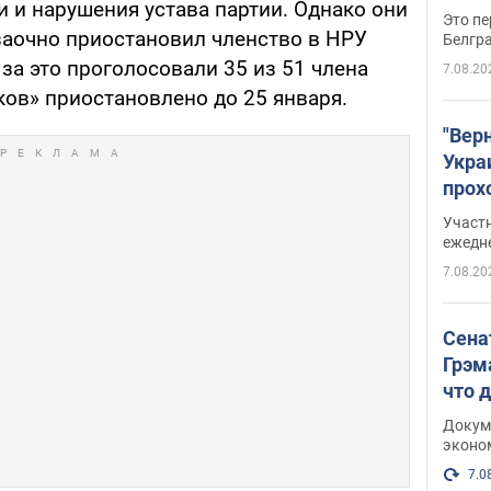
 и нарушения устава партии. Однако они
Это пе
 заочно приостановил членство в НРУ
Белгр
 за это проголосовали 35 из 51 члена
7.08.20
ков» приостановлено до 25 января.
"Вер
Укра
прох
плак
Участ
ежедн
7.08.20
Сена
Грэм
что 
Докум
эконо
7.0