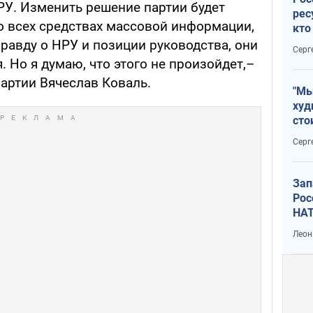
РУ. Изменить решение партии будет
рес
о всех средствах массовой информации,
кто
дик
равду о НРУ и позиции руководства, они
Серг
. Но я думаю, что этого не произойдет,–
артии Вячеслав Коваль.
"Мы
худ
сто
отч
Серг
рак
Зап
Рос
НАТ
Леон