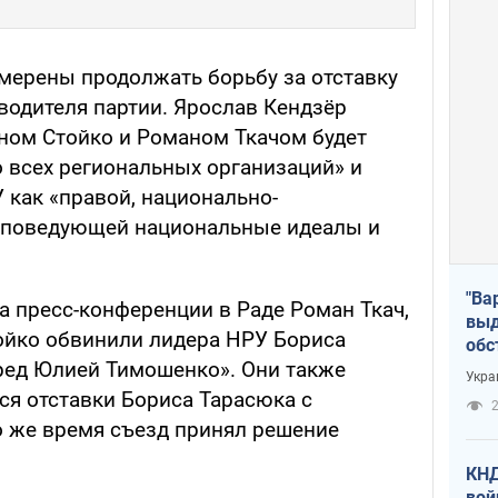
ерены продолжать борьбу за отставку
водителя партии. Ярослав Кендзёр
аном Стойко и Романом Ткачом будет
 всех региональных организаций» и
 как «правой, национально-
исповедующей национальные идеалы и
"Ва
а пресс-конференции в Раде Роман Ткач,
выд
ойко обвинили лидера НРУ Бориса
обс
ред Юлией Тимошенко». Они также
дро
Укра
офи
ься отставки Бориса Тарасюка с
2
о же время съезд принял решение
КНД
вой