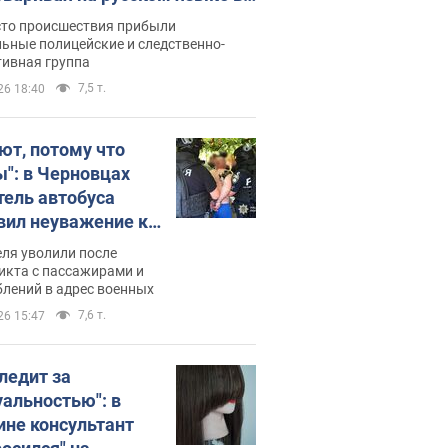
рутке: полиция составила
сто происшествия прибыли
нистративный протокол.
ьные полицейские и следственно-
тивная группа
о
7,5 т.
26 18:40
ют, потому что
ы": в Черновцах
тель автобуса
вил неуважение к
инским военным и
ля уволили после
тился за это.
икта с пассажирами и
лений в адрес военных
о
7,6 т.
26 15:47
следит за
уальностью": в
ине консультант