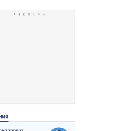
ения
сия теряет