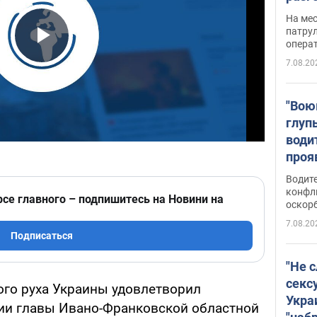
марш
На ме
адми
патрул
опера
Виде
Play Video
7.08.20
"Вою
глуп
води
проя
укра
Водите
попла
конфл
рсе главного – подпишитесь на Новини на
оскорб
Виде
7.08.20
Подписаться
"Не 
секс
го руха Украины удовлетворил
Укра
тии главы Ивано-Франковской областной