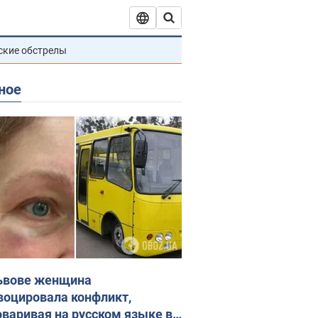
ские обстрелы
ное
ьвове женщина
воцировала конфликт,
оваривая на русском языке в