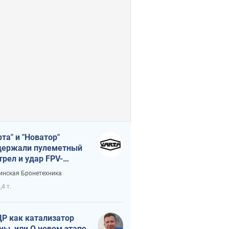
рта" и "Новатор"
ержали пулеметный
трел и удар FPV-
на, сохранив жизнь
инская Бронетехника
церу ВСУ
,4 т.
Р как катализатор
ны, или О новом этапе