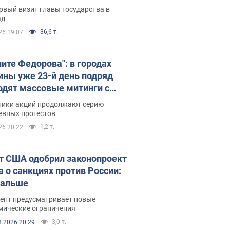
рвый визит главы государства в
ад
36,6 т.
26 19:07
ните Федорова": в городах
ины уже 23-й день подряд
одят массовые митинги с
атами. Фото и видео
ники акций продолжают серию
евных протестов
1,2 т.
26 20:22
т США одобрил законопроект
а о санкциях против России:
дальше
ент предусматривает новые
мические ограничения
3,0 т.
8.2026 20:29