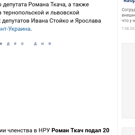
"наб
 депутата Романа Ткача, а также
женщ
Сотру
в тернопольской и львовской
хими
внешн
 депутатов Ивана Стойко и Ярослава
что у 
разг
нт-Украина
.
Фото
7.08.20
идео дня
ии членства в НРУ
Роман Ткач подал 20