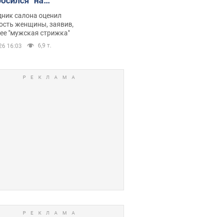
росился" на
ину после
дник салона оценил
отерапии,
ость женщины, заявив,
нее "мужская стрижка"
орелся скандал.
6,9 т.
26 16:03