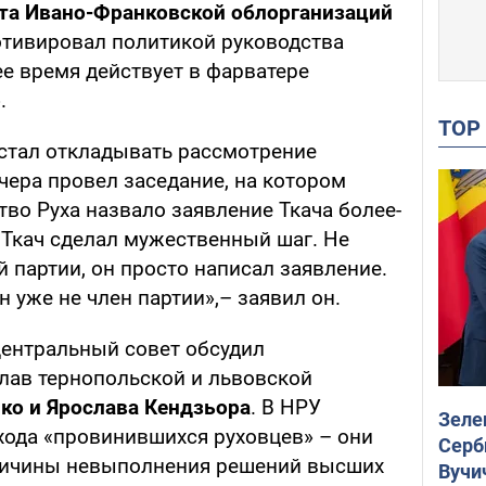
ета Ивано-Франковской облорганизаций
отивировал политикой руководства
ее время действует в фарватере
.
TO
стал откладывать рассмотрение
чера провел заседание, на котором
тво Руха назвало заявление Ткача более-
Ткач сделал мужественный шаг. Не
 партии, он просто написал заявление.
н уже не член партии»,– заявил он.
центральный совет обсудил
лав тернопольской и львовской
ко и Ярослава Кендзьора
. В НРУ
Зеле
хода «провинившихся руховцев» – они
Серб
ричины невыполнения решений высших
Вучи