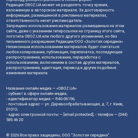
Редакция OBOZ.UA может не разделять точку зрения,
изложенную в авторском материале. За достоверность
информации, размещенной в рекламных материалах,
ответственность несет рекламодатель.
Запрещено использование материалов размещенных на этом
сайте, даже с указанием гиперссылки на страницу этого сайта,
логотипа OBOZ.UA или любого другого упоминания, но без
письменного разрешения Редакции/ООО «Золотая середина»
Незаконным использованием материалов будет считаться:
любое копирование, публикация, перепечатка, последующее
распространение, использование, переработка с
использованием, включением в состав других материалов,
распространение, адаптация, перевод и другие подобные
изменения материала.
Название онлайн медиа — «OBOZ.UA»
- субъект в сфере онлайн медиа;
- идентификатор медиа — R40-06156;
- почтовый адрес — ул. Деревообрабатывающая, д. 7, г. Киев,
01013;
- адрес электронной почты —
[email protected]
; - телефон — (044)
585 46 20
© 2026 Все права защищены, ООО "Золотая середина".