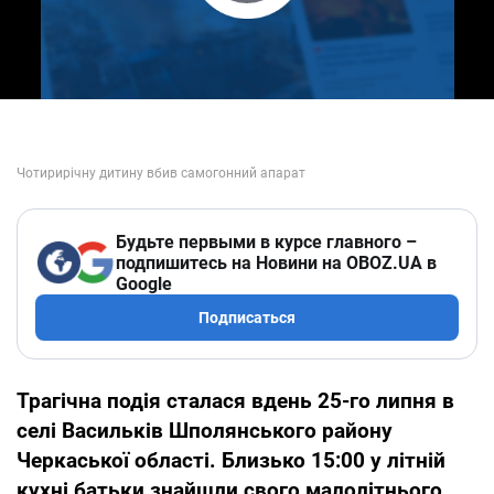
Play Video
Будьте первыми в курсе главного –
подпишитесь на Новини на OBOZ.UA в
Google
Подписаться
Трагічна подія сталася вдень 25-го липня в
селі Васильків Шполянського району
Черкаської області. Близько 15:00 у літній
кухні батьки знайшли свого малолітнього