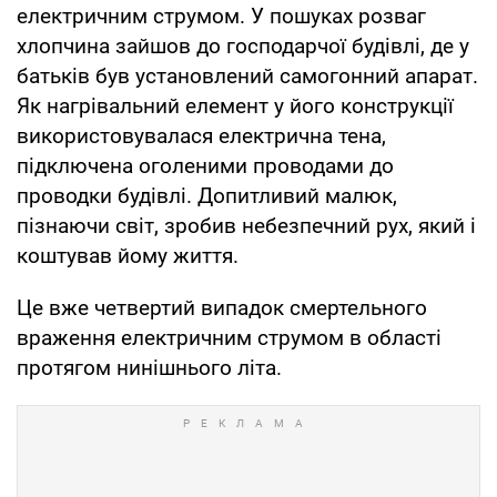
електричним струмом. У пошуках розваг
хлопчина зайшов до господарчої будівлі, де у
батьків був установлений самогонний апарат.
Як нагрівальний елемент у його конструкції
використовувалася електрична тена,
підключена оголеними проводами до
проводки будівлі. Допитливий малюк,
пізнаючи світ, зробив небезпечний рух, який і
коштував йому життя.
Це вже четвертий випадок смертельного
враження електричним струмом в області
протягом нинішнього літа.