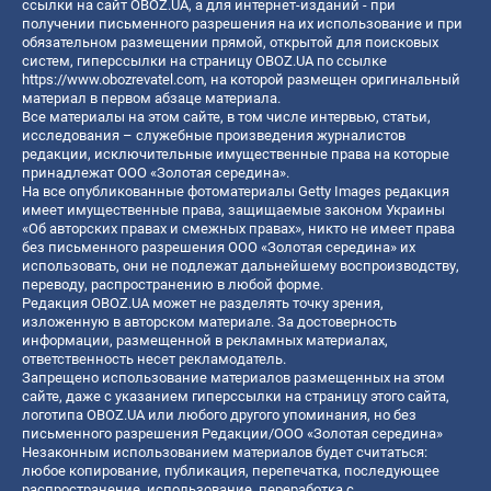
ссылки на сайт OBOZ.UA, а для интернет-изданий - при
получении письменного разрешения на их использование и при
обязательном размещении прямой, открытой для поисковых
систем, гиперссылки на страницу OBOZ.UA по ссылке
https://www.obozrevatel.com
, на которой размещен оригинальный
материал в первом абзаце материала.
Все материалы на этом сайте, в том числе интервью, статьи,
исследования – служебные произведения журналистов
редакции, исключительные имущественные права на которые
принадлежат ООО «Золотая середина».
На все опубликованные фотоматериалы Getty Images редакция
имеет имущественные права, защищаемые законом Украины
«Об авторских правах и смежных правах», никто не имеет права
без письменного разрешения ООО «Золотая середина» их
использовать, они не подлежат дальнейшему воспроизводству,
переводу, распространению в любой форме.
Редакция OBOZ.UA может не разделять точку зрения,
изложенную в авторском материале. За достоверность
информации, размещенной в рекламных материалах,
ответственность несет рекламодатель.
Запрещено использование материалов размещенных на этом
сайте, даже с указанием гиперссылки на страницу этого сайта,
логотипа OBOZ.UA или любого другого упоминания, но без
письменного разрешения Редакции/ООО «Золотая середина»
Незаконным использованием материалов будет считаться:
любое копирование, публикация, перепечатка, последующее
распространение, использование, переработка с