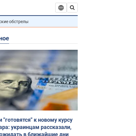
ские обстрелы
ное
и "готовятся" к новому курсу
ара: украинцам рассказали,
 ожидать в ближайшие дни