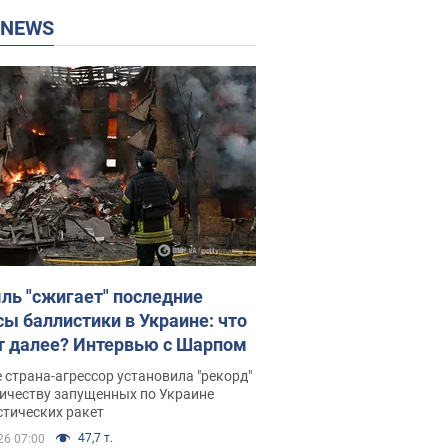
P NEWS
ль "сжигает" последние
сы баллистики в Украине: что
т далее? Интервью с Шарпом
 страна-агрессор установила "рекорд"
личеству запущенных по Украине
стических ракет
47,7 т.
26 07:00