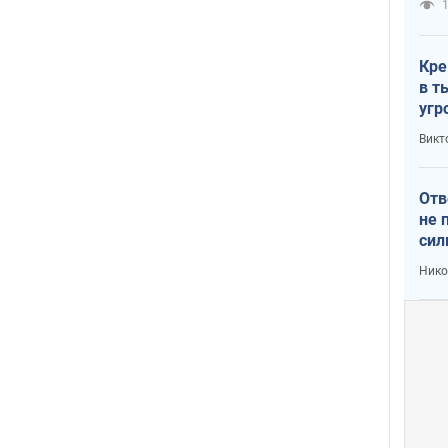
1
Кре
в т
угр
лог
Викт
Отв
не 
сил
гос
Нико