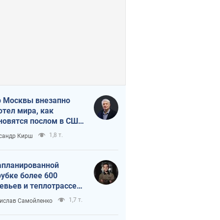
 Москвы внезапно
отел мира, как
новятся послом в США
овые украинские топ-
1,8 т.
сандр Кирш
тинги
апланированной
убке более 600
евьев и теплотрассе:
 происходит на
1,7 т.
ислав Самойленко
емках в Киеве