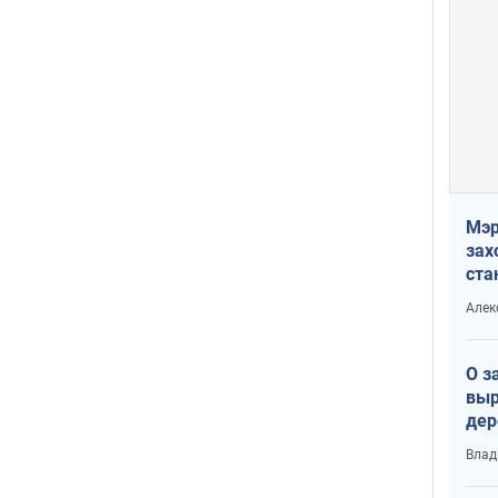
Мэр
зах
ста
и н
Алек
рей
О з
выр
дер
что
Влад
Тер