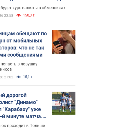
 будет курс валюты в обменниках
150,3 т.
26 22:58
инцам обещают по
грн от мобильных
аторов: что не так
ими сообщениями
 попасть в ловушку
ников
15,1 т.
26 21:02
й дорогой
олист "Динамо"
л "Карабаху" уже
0-й минуте матча.
о
нок проходит в Польше