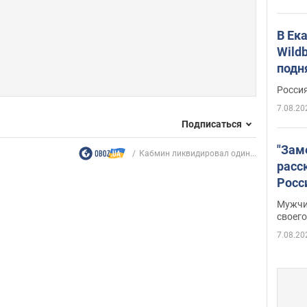
В Ек
Wildb
подн
Росси
7.08.20
Подписаться
"Зам
Кабмин ликвидировал один...
расс
Росс
Фото
Мужчи
своего
7.08.20