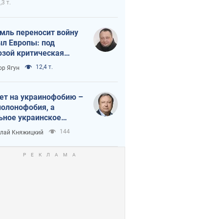
,3 т.
мль переносит войну
ыл Европы: под
озой критическая
истика
12,4 т.
ор Ягун
ет на украинофобию –
полонофобия, а
ьное украинское
ударство
144
лай Княжицкий