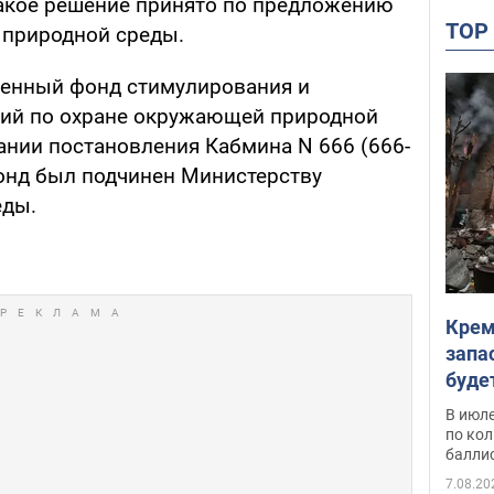
акое решение принято по предложению
TO
природной среды.
венный фонд стимулирования и
ий по охране окружающей природной
ании постановления Кабмина N 666 (666-
 Фонд был подчинен Министерству
еды.
Крем
запа
буде
В июле
по ко
балли
7.08.20