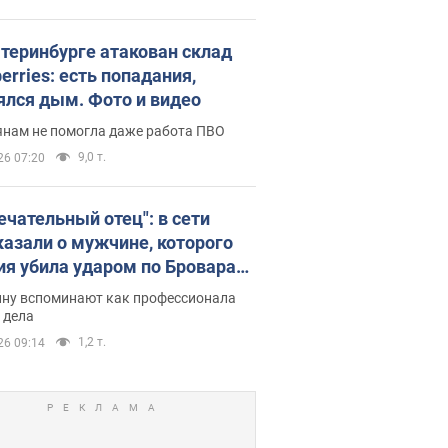
атеринбурге атакован склад
erries: есть попадания,
ялся дым. Фото и видео
янам не помогла даже работа ПВО
9,0 т.
26 07:20
ечательный отец": в сети
казали о мужчине, которого
ия убила ударом по Броварам.
ну вспоминают как профессионала
 дела
1,2 т.
26 09:14