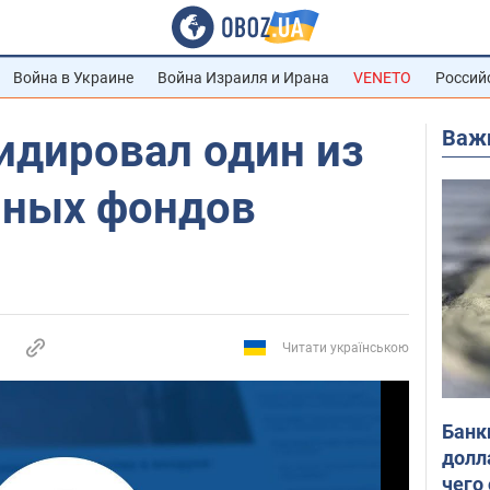
Война в Украине
Война Израиля и Ирана
VENETO
Россий
Важ
идировал один из
нных фондов
Читати українською
Банк
долл
чего