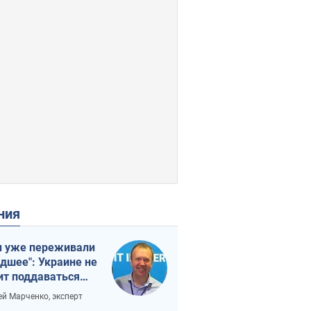
ения
 уже переживали
удшее": Украине не
ит поддаваться
аянию из-за
ей Марченко, эксперт
етного террора