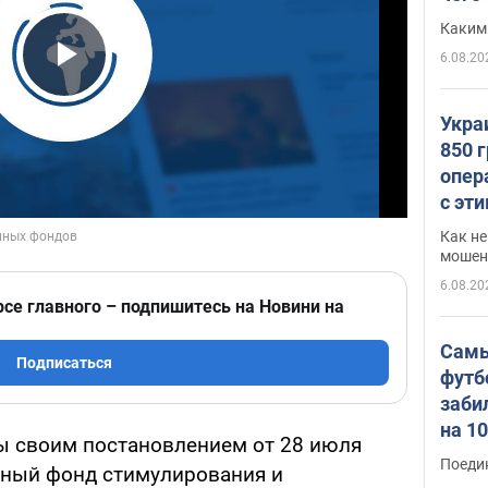
Каким
6.08.20
Play Video
Укра
850 
опер
с эт
Как не
мошен
6.08.20
рсе главного – подпишитесь на Новини на
Самы
Подписаться
футб
заби
на 1
ы своим постановлением от 28 июля
Виде
Поеди
нный фонд стимулирования и