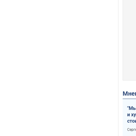
Мн
"Мы
и х
сто
отч
Серг
рак