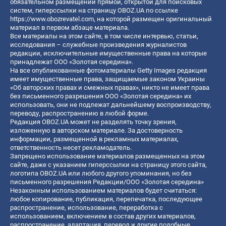
обязательном размещении прямой, открытой для поисковых
систем, гиперссылки на страницу OBOZ.UA по ссылке
https://www.obozrevatel.com
, на которой размещен оригинальный
материал в первом абзаце материала.
Все материалы на этом сайте, в том числе интервью, статьи,
исследования – служебные произведения журналистов
редакции, исключительные имущественные права на которые
принадлежат ООО «Золотая середина».
На все опубликованные фотоматериалы Getty Images редакция
имеет имущественные права, защищаемые законом Украины
«Об авторских правах и смежных правах», никто не имеет права
без письменного разрешения ООО «Золотая середина» их
использовать, они не подлежат дальнейшему воспроизводству,
переводу, распространению в любой форме.
Редакция OBOZ.UA может не разделять точку зрения,
изложенную в авторском материале. За достоверность
информации, размещенной в рекламных материалах,
ответственность несет рекламодатель.
Запрещено использование материалов размещенных на этом
сайте, даже с указанием гиперссылки на страницу этого сайта,
логотипа OBOZ.UA или любого другого упоминания, но без
письменного разрешения Редакции/ООО «Золотая середина»
Незаконным использованием материалов будет считаться:
любое копирование, публикация, перепечатка, последующее
распространение, использование, переработка с
использованием, включением в состав других материалов,
распространение, адаптация, перевод и другие подобные