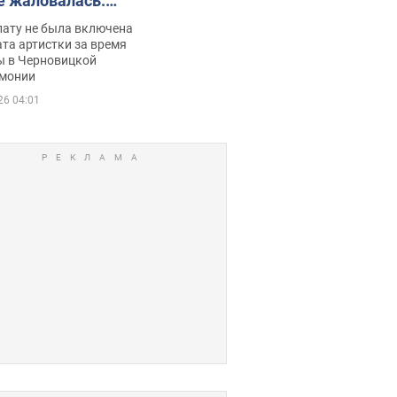
е жаловалась:
ько получала
лату не была включена
ца
та артистки за время
ы в Черновицкой
монии
26 04:01