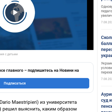
Однов
педаг
увелич
Play Video
7.08.20
Скол
балл
пере
укра
июле
Украи
назв
услови
рсе главного – подпишитесь на Новини на
перех
7.08.20
Подписаться
Аури
суд 
rio Maestripieri) из университета
пенс
go) решил выяснить, каким образом