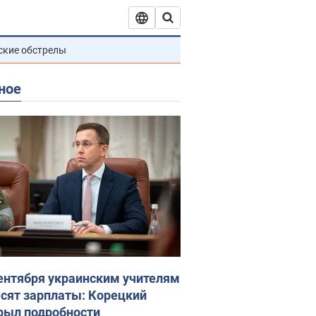
ские обстрелы
ное
сентября украинским учителям
сят зарплаты: Корецкий
рыл подробности