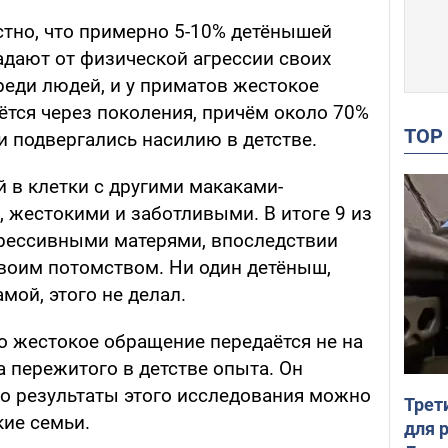
тно, что примерно 5-10% детёнышей
адают от физической агрессии своих
среди людей, и у приматов жестокое
ётся через поколения, причём около 70%
TO
и подвергались насилию в детстве.
в клетки с другими макаками-
 жестокими и заботливыми. В итоге 9 из
грессивными матерями, впоследствии
воим потомством. Ни один детёныш,
ой, этого не делал.
о жестокое обращение передаётся не на
а пережитого в детстве опыта. Он
то результаты этого исследования можно
Трет
кие семьи.
для 