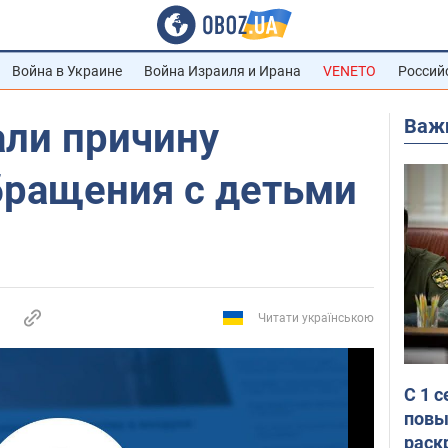
Война в Украине
Война Израиля и Ирана
VENETO
Россий
Важ
али причину
бращения с детьми
Читати українською
С 1 
повы
раск