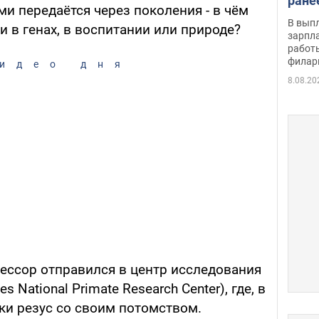
ране
и передаётся через поколения - в чём
скол
В вып
и в генах, в воспитании или природе?
певи
зарпла
работ
филар
идео дня
8.08.20
ессор отправился в центр исследования
National Primate Research Center), где, в
ки резус со своим потомством.