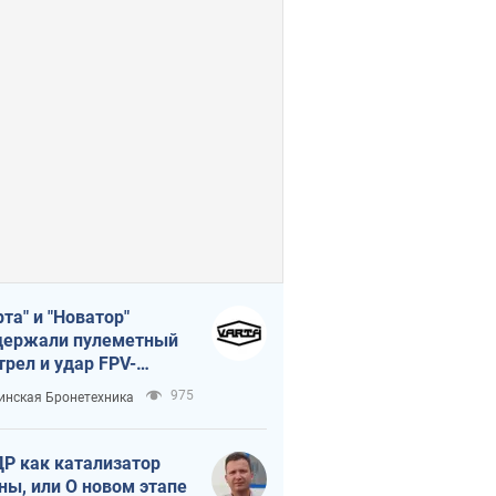
рта" и "Новатор"
ержали пулеметный
трел и удар FPV-
на, сохранив жизнь
975
инская Бронетехника
церу ВСУ
Р как катализатор
ны, или О новом этапе