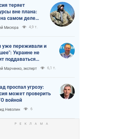
сия теряет
урсы вне плана:
 на самом деле
тует темп войны
4,9 т.
ей Мисюра
 уже переживали и
шее": Украине не
ит поддаваться
аянию из-за
6,1 т.
ей Марченко, эксперт
етного террора
ад проспал угрозу:
сия может проверить
О войной
6
ид Невзлин