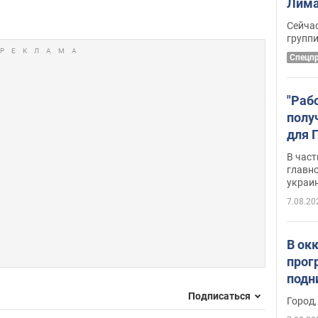
Лима
крит
Сейчас
удал
групп
Спецп
"Раб
полу
для 
докл
В част
новы
главн
украи
7.08.20
В ок
прог
подн
виде
Подписаться
Город,