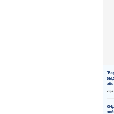
"Ва
выд
обс
дро
Укра
офи
КНД
вой