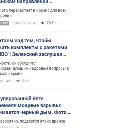
нском направлении
ический дискомфорт: как это
 это перерастает в кризис для всей
ось
ировки
23,6 т.
роект
7.08.2026 16:40
отаем над тем, чтобы
чить комплекты с ракетами
ПВО": Зеленский заслушал
ад Драпатого и объявил о
ности, он обсудил с
х мерах
окомандующим кадровые вопросы в
нской армии
3,4 т.
26 14:51
купированной Ялте
ремели мощные взрывы:
имается черный дым. Фото и
о
 вероятно, подвергся атаке дронов