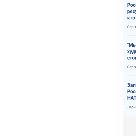
Рос
рес
кто
дик
Серг
"Мы
худ
сто
отч
Серг
рак
Зап
Рос
НАТ
Леон