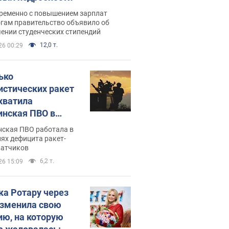
ременно с повышением зарплат
огам правительство объявило об
ении студенческих стипендий
12,0 т.
26 00:29
ько
истических ракет
хватила
инская ПВО в
: в Минобороны
нская ПВО работала в
али цифру
ях дефицита ракет-
ватчиков
6,2 т.
26 15:09
ка Ротару через
изменила свою
ию, на которую