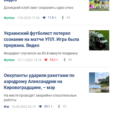
Донецкий клуб смог сохранить одно очко
11,9 т.
99
Футбол
7.05.2023 17:26
Украинский футболист потерял
сознание на матче УПЛ. Игра была
прервана. Видео
Инцидент случился на 80-й минуте поединка
54,5 т.
89
Футбол
13.11.2022 18:18
Оккупанты ударили ракетами по
аэродрому Александрии на
Кировоградщине, – мэр
На месте проводят аварийно-спасательные
работы
39,1 т.
35
War
16.04.2022 02:15