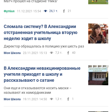
Матч прошел на стадионе "Ника"
26,1 т.
21
Футбол
11.12.2021 15:54
Сломала систему? В Александрии
отстраненная учительница вторую
неделю ходит в школу
Директор обращалась в полицию уже шесть раз
7,3 т.
40
Моя Школа
23.11.2021 15:13
В Александрии невакцинированные
учителя приходят в школу и
рассказывают о сатане
Они еще и отказываются носить маски –
называют их намордниками
1,3 т.
1
Моя Школа
19.11.2021 14:50