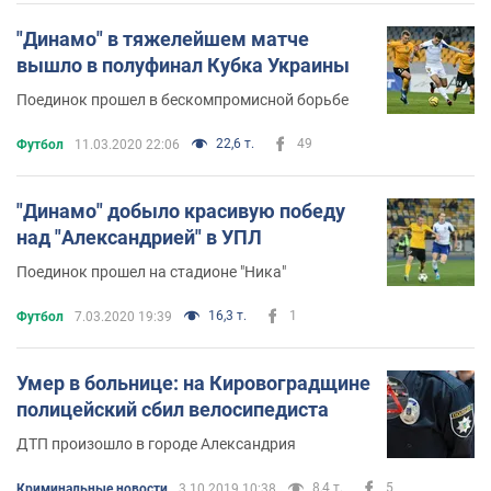
"Динамо" в тяжелейшем матче
вышло в полуфинал Кубка Украины
Поединок прошел в бескомпромисной борьбе
22,6 т.
49
Футбол
11.03.2020 22:06
"Динамо" добыло красивую победу
над "Александрией" в УПЛ
Поединок прошел на стадионе "Ника"
16,3 т.
1
Футбол
7.03.2020 19:39
Умер в больнице: на Кировоградщине
полицейский сбил велосипедиста
ДТП произошло в городе Александрия
8,4 т.
5
Криминальные новости
3.10.2019 10:38