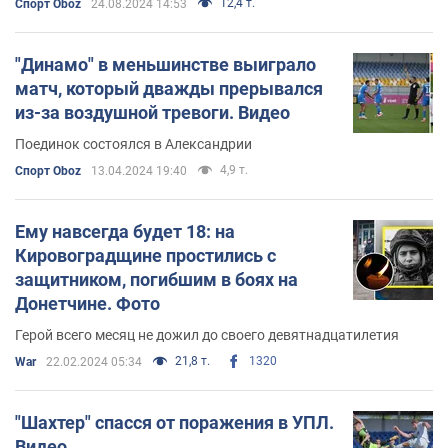
12,4 т.
Спорт Oboz
24.08.2024 14:53
"Динамо" в меньшинстве выиграло
матч, который дважды прерывался
из-за воздушной тревоги. Видео
Поединок состоялся в Александрии
4,9 т.
Спорт Oboz
13.04.2024 19:40
Ему навсегда будет 18: на
Кировоградщине простились с
защитником, погибшим в боях на
Донетчине. Фото
Герой всего месяц не дожил до своего девятнадцатилетия
21,8 т.
1320
War
22.02.2024 05:34
"Шахтер" спасся от поражения в УПЛ.
Видео