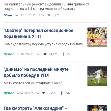
На капитальный ремонт выделили 13 млн гривен от
государства и 1,4 млн из местного бюджета
3,1 т.
Общество
11.05.2021 08:57
"Шахтер" потерпел сенсационное
поражение в УПЛ
Команда Каштру всухую уступил середняку лиги
14,6 т.
22
Футбол
25.04.2021 18:57
"Динамо" на последней минуте
добыло победу в УПЛ
Матч состоялся на стадионе "Ника"
19,2 т.
237
Футбол
4.04.2021 21:24
Где смотреть "Александрия" –