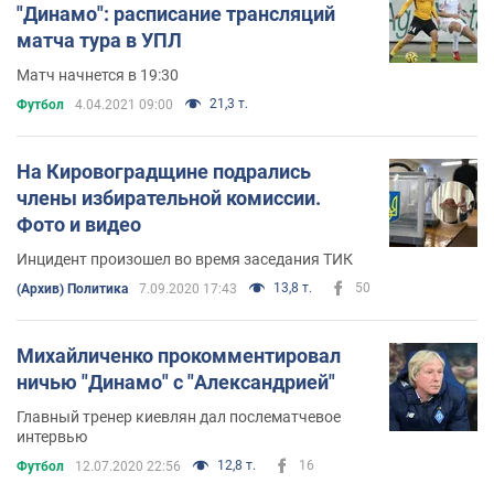
"Динамо": расписание трансляций
матча тура в УПЛ
Матч начнется в 19:30
21,3 т.
Футбол
4.04.2021 09:00
На Кировоградщине подрались
члены избирательной комиссии.
Фото и видео
Инцидент произошел во время заседания ТИК
13,8 т.
50
(Архив) Политика
7.09.2020 17:43
Михайличенко прокомментировал
ничью "Динамо" с "Александрией"
Главный тренер киевлян дал послематчевое
интервью
12,8 т.
16
Футбол
12.07.2020 22:56