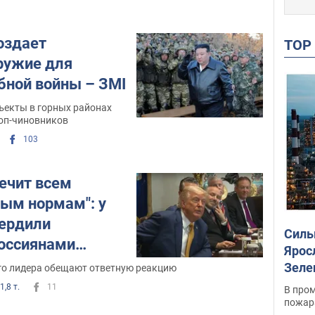
оздает
TO
ружие для
ной войны – ЗМІ
ъекты в горных районах
топ-чиновников
103
речит всем
ым нормам": у
ердили
Силы
оссиянами
Ярос
оружия в
Зеле
го лидера обещают ответную реакцию
ео
опер
1,8 т.
11
В пром
пожар