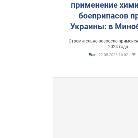
применение хим
боеприпасов п
Украины: в Мин
озвучили трев
Стремительно возросло применен
цифры
2024 года
War
22.05.2026 16:02