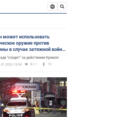
н может использовать
ческое оружие против
ины в случае затяжной войны
e Times
аде "следят" за действими Кремля
8,1 т.
73
.01.2026 13:04