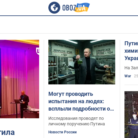
Пути
хими
Укра
– Th
На Зап
War
25
Могут проводить
испытания на людях:
всплыли подробности о
закрытых научных
Исследования проводят по
центрах по разработке
личному поручению Путина
тила
ядов в России
Новости России