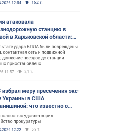
16,2 т.
8.2026 12:54
ия атаковала
знодорожную станцию в
вой в Харьковской области:
 погибшие и раненые
ультате удара БПЛА были повреждены
, контактная сеть и подвижной
; движение поездов до станции
нно приостановлено
2,1 т.
26 11:57
 избрал меру пресечения экс-
у Украины в США
анишиной: что известно о
е полностью удовлетворил
айство прокуратуры
5,9 т.
8.2026 12:22