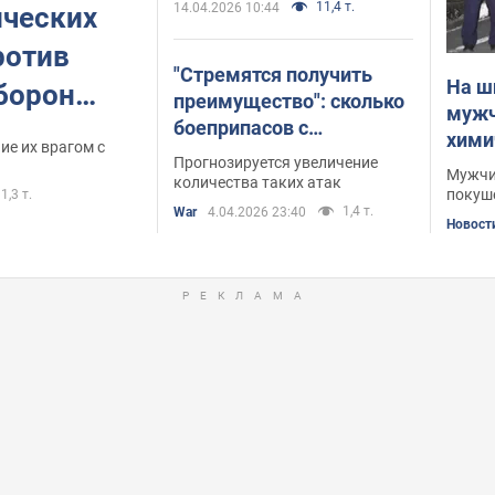
11,4 т.
14.04.2026 10:44
ических
ротив
"Стремятся получить
На ш
обороны
преимущество": сколько
мужч
боеприпасов с
ожные
хими
ие их врагом с
химическими
Прогнозируется увеличение
пост
Мужчи
веществами применил
количества таких атак
покуш
1,3 т.
враг против ВСУ в марте
1,4 т.
War
4.04.2026 23:40
Новост