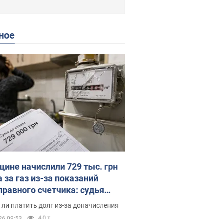
ное
ине начислили 729 тыс. грн
 за газ из-за показаний
правного счетчика: судья
с неожиданное решение
ли платить долг из-за доначисления
4,0 т.
26 09:53