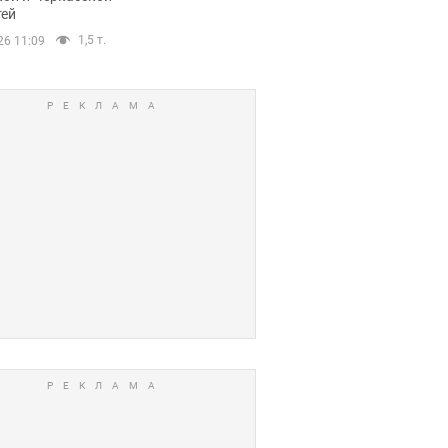
тей
1,5 т.
26 11:09