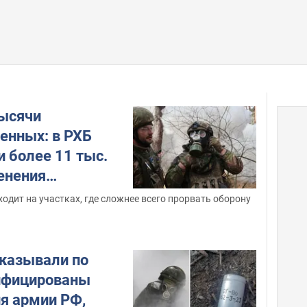
ысячи
енных: в РХБ
 более 11 тыс.
енения
имического
ходит на участках, где сложнее всего прорвать оборону
казывали по
ифицированы
я армии РФ,