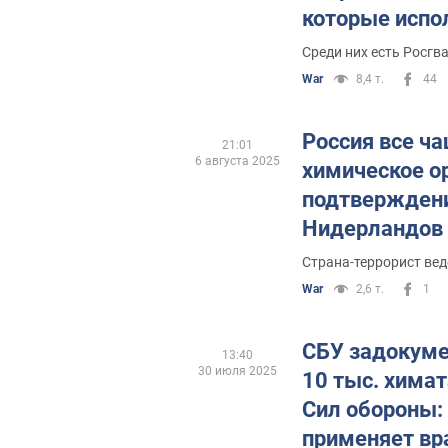
которые испо
запрещенное 
Среди них есть Росгв
оружие
War
8,4 т.
44
Россия все ч
21:01
6 августа 2025
химическое о
подтверждени
Нидерландов
Страна-террорист вед
War
2,6 т.
1
СБУ задокуме
13:40
30 июля 2025
10 тыс. хима
Сил обороны:
применяет вр