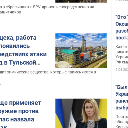
сто сбрасывают с FPV-дронов непосредственно на
защитников
"Это
Окса
разо
еха, работа
поэта
"заз
 появились
Как от
даже
писат
ледствиях атаки
Украин
а те
д в Тульской
РФ ему
гено
 и видео
6.08.20
дит химические вещества, которые применяются в
2
"Был
Укра
ране
аще применяет
выбр
ружие против
нети
Постр
лас назвала
Фото
обнар
так
Киевс