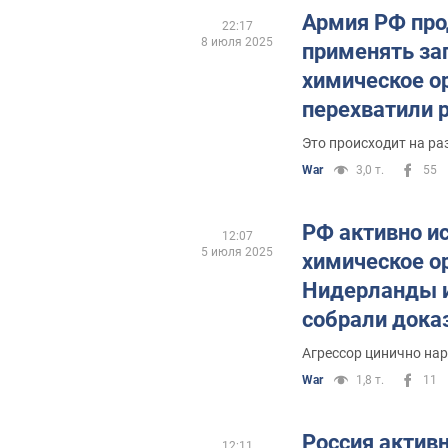
Армия РФ пр
22:17
8 июля 2025
применять з
химическое о
перехватили 
оккупантов
Это происходит на р
War
3,0 т.
55
РФ активно и
12:07
5 июля 2025
химическое о
Нидерланды 
собрали дока
Агрессор цинично на
War
1,8 т.
11
Россия актив
12:11