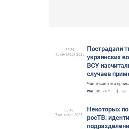
Пострадали т
22:29
15 сентября 2025
украинских во
ВСУ насчитали
случаев прим
россиянами х
Чаще всего это проис
оружия
War
7,6 т.
62
Некоторых по
00:48
7 сентября 2025
росТВ: идент
подразделени