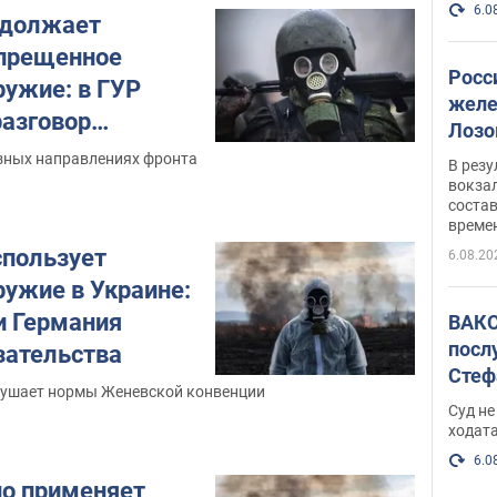
6.0
одолжает
апрещенное
Росс
ружие: в ГУР
желе
разговор
Лозо
есть
азных направлениях фронта
В рез
вокзал
состав
време
спользует
6.08.20
ружие в Украине:
и Германия
ВАКС
посл
зательства
Стеф
рушает нормы Женевской конвенции
деле
Суд н
ходат
6.0
но применяет