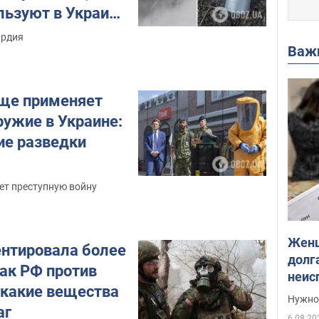
льзуют в Украине
химическое
ардия
Важ
аще применяет
ружие в Украине:
е разведки
ет преступную войну
Женщ
нтировала более
долга
так РФ против
неис
 какие вещества
выне
Нужно 
аг
6.08.20