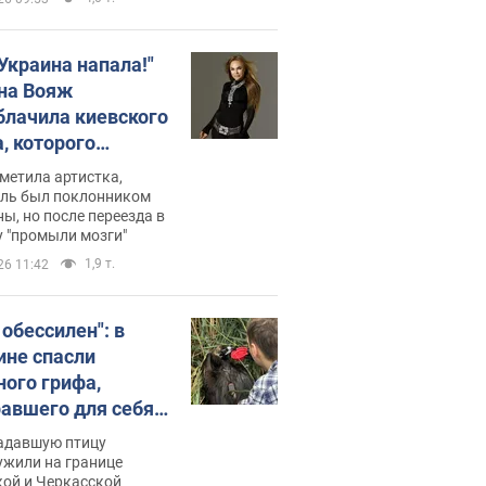
 Украина напала!"
на Вояж
блачила киевского
, которого
омбировали": он
метила артистка,
 русского не знал,
ель был поклонником
ы, но после переезда в
перь хочет
 "промыли мозги"
цида украинцев
1,9 т.
26 11:42
 обессилен": в
ине спасли
ного грифа,
авшего для себя
пичный маршрут.
адавшую птицу
ужили на границе
кой и Черкасской