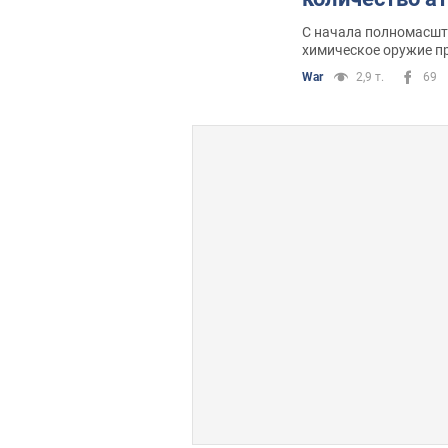
С начала полномасшт
химическое оружие п
War
2,9 т.
69