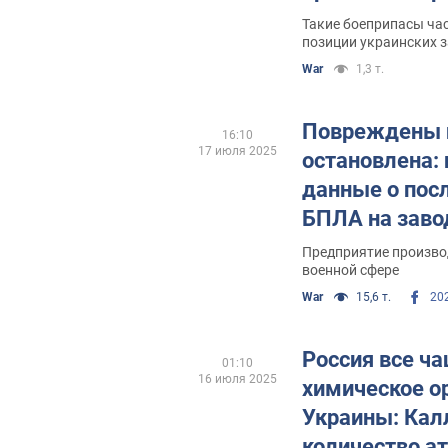
Такие боеприпасы ча
позиции украинских 
War
1,3 т.
Повреждены ц
16:10
17 июля 2025
остановлена:
данные о пос
БПЛА на заво
области. Фото
Предприятие произво
военной сфере
War
15,6 т.
20
Россия все ч
01:10
16 июля 2025
химическое о
Украины: Кал
количество а