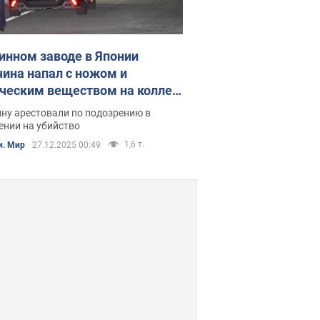
инном заводе в Японии
ина напал с ножом и
ческим веществом на коллег:
радали 15 человек
ну арестовали по подозрению в
ении на убийство
1,6 т.
и. Мир
27.12.2025 00:49