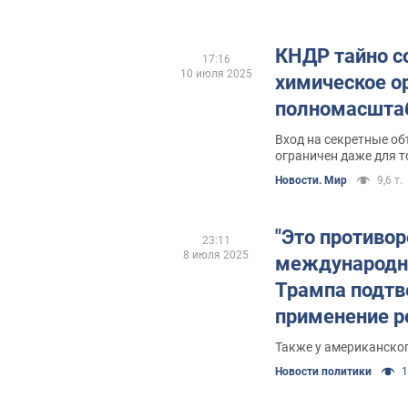
КНДР тайно с
17:16
10 июля 2025
химическое о
полномасштаб
Вход на секретные об
ограничен даже для 
Новости. Мир
9,6 т.
"Это противо
23:11
8 июля 2025
международн
Трампа подтв
применение р
химического 
Также у американско
Украине. Вид
Новости политики
1