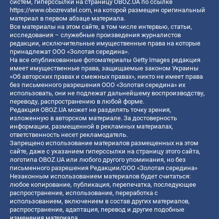
систем, гиперссылки на страницу OBOZ.UA по ссылке
https://www.obozrevatel.com
, на которой размещен оригинальный
материал в первом абзаце материала.
Все материалы на этом сайте, в том числе интервью, статьи,
исследования – служебные произведения журналистов
редакции, исключительные имущественные права на которые
принадлежат ООО «Золотая середина».
На все опубликованные фотоматериалы Getty Images редакция
имеет имущественные права, защищаемые законом Украины
«Об авторских правах и смежных правах», никто не имеет права
без письменного разрешения ООО «Золотая середина» их
использовать, они не подлежат дальнейшему воспроизводству,
переводу, распространению в любой форме.
Редакция OBOZ.UA может не разделять точку зрения,
изложенную в авторском материале. За достоверность
информации, размещенной в рекламных материалах,
ответственность несет рекламодатель.
Запрещено использование материалов размещенных на этом
сайте, даже с указанием гиперссылки на страницу этого сайта,
логотипа OBOZ.UA или любого другого упоминания, но без
письменного разрешения Редакции/ООО «Золотая середина»
Незаконным использованием материалов будет считаться:
любое копирование, публикация, перепечатка, последующее
распространение, использование, переработка с
использованием, включением в состав других материалов,
распространение, адаптация, перевод и другие подобные
изменения материала.