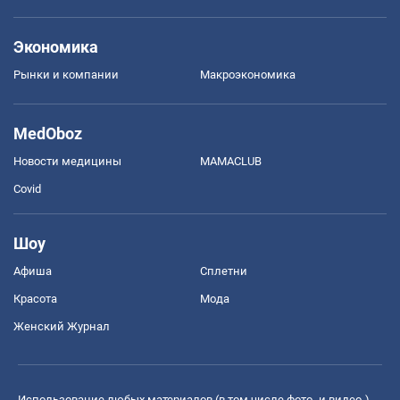
Экономика
Рынки и компании
Mакроэкономика
MedOboz
Новости медицины
MAMACLUB
Covid
Шоу
Афиша
Сплетни
Красота
Мода
Женский Журнал
Использование любых материалов (в том числе фото- и видео-),