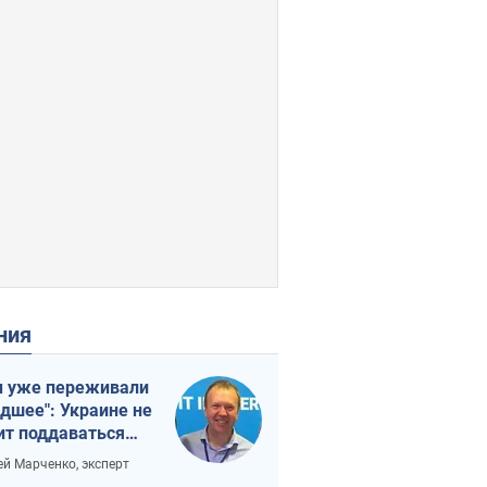
ения
 уже переживали
удшее": Украине не
ит поддаваться
аянию из-за
ей Марченко, эксперт
етного террора