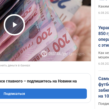
Каким
6.08.20
Укра
Play Video
850 
опер
с эт
Как не
мошен
6.08.20
Самы
рсе главного – подпишитесь на Новини на
футб
заби
Подписаться
на 1
Виде
Поеди