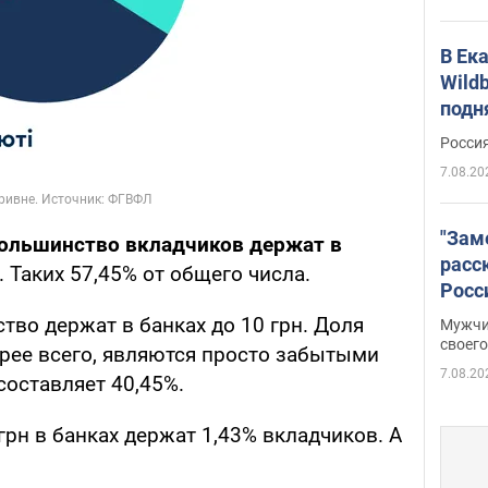
В Ек
Wildb
подн
Росси
7.08.20
"Зам
ольшинство вкладчиков держат в
расс
. Таких 57,45% от общего числа.
Росс
Фото
тво держат в банках до 10 грн. Доля
Мужчи
своего
орее всего, являются просто забытыми
7.08.20
составляет 40,45%.
 грн в банках держат 1,43% вкладчиков. А