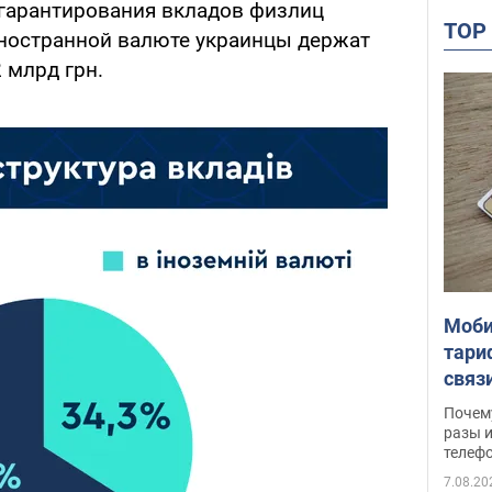
гарантирования вкладов физлиц
TO
иностранной валюте украинцы держат
 млрд грн.
Моби
тари
связ
жало
Почем
разы и
телеф
7.08.20