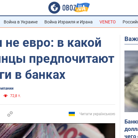
Война в Украине
Война Израиля и Ирана
VENETO
Россий
Важ
 не евро: в какой
инцы предпочитают
ги в банках
омпании
72,8 т.
Читати українською
Банк
долл
чего