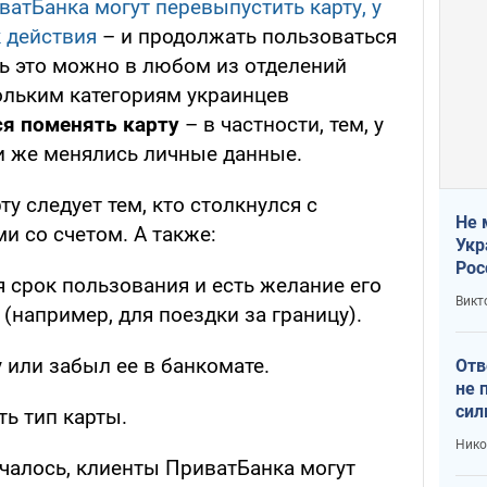
атБанка могут перевыпустить карту, у
к действия
– и продолжать пользоваться
ть это можно в любом из отделений
ольким категориям украинцев
ся поменять карту
– в частности, тем, у
и же менялись личные данные.
у следует тем, кто столкнулся с
Не 
 со счетом. А также:
Укр
Рос
я срок пользования и есть желание его
Викт
(например, для поездки за границу).
у или забыл ее в банкомате.
Отв
не 
сил
ть тип карты.
гос
Нико
ечалось, клиенты ПриватБанка могут