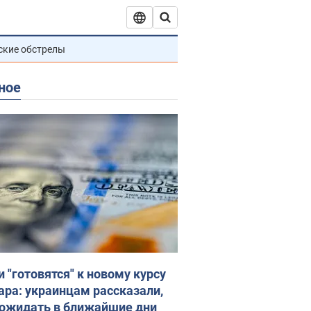
ские обстрелы
ное
и "готовятся" к новому курсу
ара: украинцам рассказали,
 ожидать в ближайшие дни