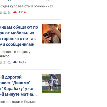
 будет курс валюты в обменниках
151,6 т.
26 22:58
инцам обещают по
грн от мобильных
аторов: что не так
ими сообщениями
 попасть в ловушку
ников
16,3 т.
26 21:02
й дорогой
олист "Динамо"
л "Карабаху" уже
0-й минуте матча.
о
нок проходит в Польше