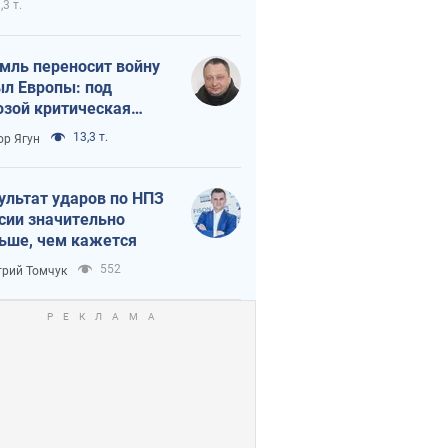
,3 т.
мль переносит войну
ыл Европы: под
озой критическая
истика
13,3 т.
ор Ягун
ультат ударов по НПЗ
сии значительно
ьше, чем кажется
552
рий Томчук