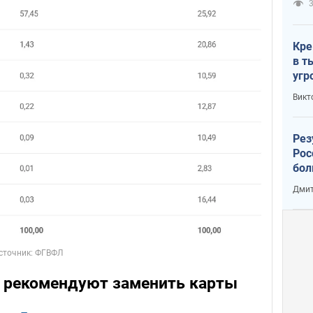
3
Кре
в т
угр
лог
Викт
Рез
Рос
бол
Дмит
 рекомендуют заменить карты