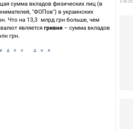
6.08.20
щая сумма вкладов физических лиц (в
инимателей, "ФОПов") в украинских
рн. Что на 13,3 млрд грн больше, чем
 валют является
гривня
– сумма вкладов
рлн грн.
идео дня