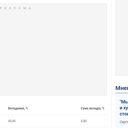
Мн
"Мы
и х
сто
отч
Серг
рак