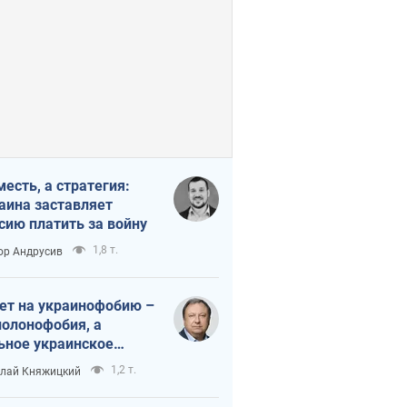
месть, а стратегия:
аина заставляет
сию платить за войну
1,8 т.
ор Андрусив
ет на украинофобию –
полонофобия, а
ьное украинское
ударство
1,2 т.
лай Княжицкий