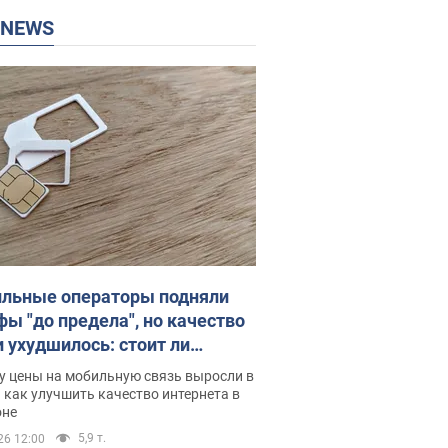
P NEWS
льные операторы подняли
фы "до предела", но качество
и ухудшилось: стоит ли
ваться на цены
у цены на мобильную связь выросли в
 как улучшить качество интернета в
оне
5,9 т.
26 12:00