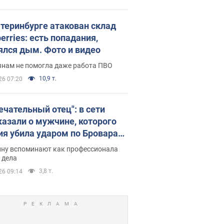
атеринбурге атакован склад
erries: есть попадания,
ялся дым. Фото и видео
янам не помогла даже работа ПВО
10,9 т.
26 07:20
ечательный отец": в сети
казали о мужчине, которого
ия убила ударом по Броварам.
ну вспоминают как профессионала
 дела
3,8 т.
26 09:14