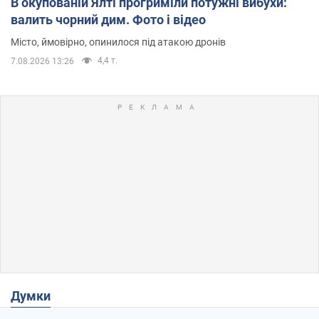
В окупованій Ялті прогриміли потужні вибухи:
валить чорний дим. Фото і відео
Місто, ймовірно, опинилося під атакою дронів
4,4 т.
7.08.2026 13:26
Думки