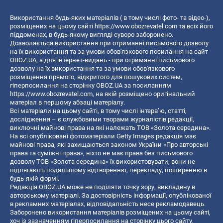
Використання будь-яких матеріалів ( в тому числі фото- та відео-),
розміщених на цьому сайті
https://www.obozrevatel.com
та всіх його
піддоменах, в будь-якому вигляді суворо заборонено.
Дозволяється використання при отриманні письмового дозволу
на їх використання та за умови обов'язкового посилання на сайт
OBOZ.UA, а для інтернет-видань - при отриманні письмового
дозволу на їх використання та за умови обов'язкового
розміщення прямого, відкритого для пошукових систем,
гіперпосилання на сторінку OBOZ.UA за посиланням
https://www.obozrevatel.com
, на якій розміщено оригінальний
матеріал в першому абзаці матеріалу.
Всі матеріали на цьому сайті, в тому числі інтерв’ю, статті,
дослідження – є службовими творами журналістів редакції,
виключні майнові права на які належать ТОВ «Золота середина».
На всі опубліковані фотоматеріали Getty Images редакція має
майнові права, які захищаються законом України «Про авторські
права та суміжні права», ніхто не має права без письмового
дозволу ТОВ «Золота середина» їх використовувати, вони не
підлягають подальшому відтворенню, перекладу, поширенню в
будь-якій формі.
Редакція OBOZ.UA може не поділяти точку зору, викладену в
авторському матеріалі. За достовірність інформації, опублікованої
в рекламних матеріалах, відповідальність несе рекламодавець.
Заборонено використання матеріалів розміщених на цьому сайті,
хоч із зазначенням гіперпосилання на сторінку цього сайту,