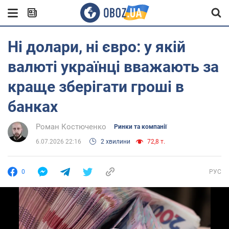
Ні долари, ні євро: у якій
валюті українці вважають за
краще зберігати гроші в
банках
Роман Костюченко
Ринки та компанії
6.07.2026 22:16
2 хвилини
72,8 т.
0
РУС