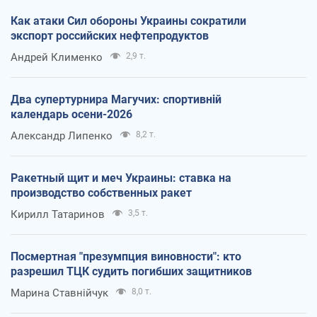
Как атаки Сил обороны Украины сократили
экспорт российских нефтепродуктов
Андрей Клименко
2,9 т.
Два супертурнира Магучих: спортивній
календарь осени-2026
Александр Липенко
8,2 т.
Ракетный щит и меч Украины: ставка на
производство собственных ракет
Кирилл Татаринов
3,5 т.
Посмертная "презумпция виновности": кто
разрешил ТЦК судить погибших защитников
Марина Ставнійчук
8,0 т.