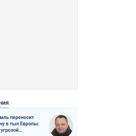
ения
мль переносит
ну в тыл Европы:
 угрозой