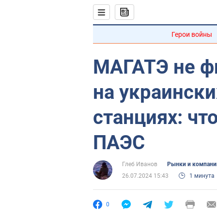
Герои войны
МАГАТЭ не ф
на украинск
станциях: чт
ПАЭС
Глеб Иванов
Рынки и компани
26.07.2024 15:43
1 минута
0