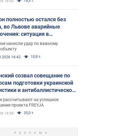
19,3 т.
26 16:00
он полностью остался без
а, во Львове аварийные
ючения: ситуация в
госистеме 6 августа
яне нанесли удар по важному
ообъекту
10,9 т.
8.2026 16:42
нский созвал совещание по
осам подготовки украинской
истики и антибаллистической
раммы FREYJA: какие
ве рассчитывают на успешное
ния готовятся
шение проекта FREYJA
35,0 т.
26 14:58