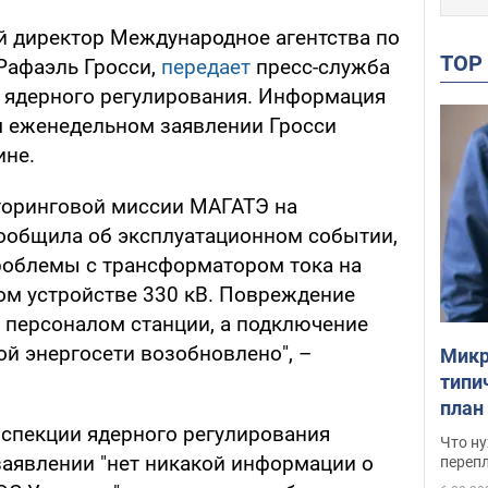
й директор Международное агентства по
TO
Рафаэль Гросси,
передает
пресс-служба
 ядерного регулирования. Информация
м еженедельном заявлении Гросси
ине.
торинговой миссии МАГАТЭ на
ообщила об эксплуатационном событии,
роблемы с трансформатором тока на
м устройстве 330 кВ. Повреждение
 персоналом станции, а подключение
ой энергосети возобновлено", –
Микр
типи
план
нспекции ядерного регулирования
свои
Что ну
заявлении "нет никакой информации о
перепл