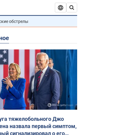
ские обстрелы
ное
уга тяжелобольного Джо
ена назвала первый симптом,
рый сигнализировал о его