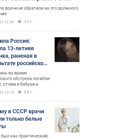
ессивном" раке
а врачи не обратили на это должного
ния
9,5 т.
26 12:46
била Россия:
ла 13-летняя
чка, раненая в
льтате российской
и на Сумскую
день во время
сть. Фото
ского обстрела погибли
т, отчим и бабушка
8,8 т.
26 12:13
му в СССР врачи
ли только белые
ты
 был как практический,