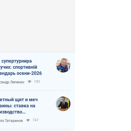
 супертурнира
учих: спортивній
ендарь осени-2026
183
сандр Липенко
етный щит и меч
аины: ставка на
изводство
ственных ракет
747
лл Татаринов