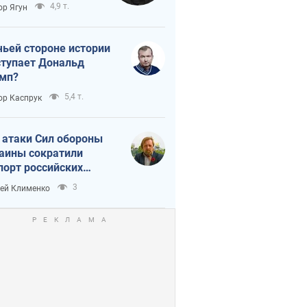
тическая
4,9 т.
ор Ягун
истика
чьей стороне истории
тупает Дональд
мп?
5,4 т.
ор Каспрук
 атаки Сил обороны
аины сократили
порт российских
тепродуктов
3
ей Клименко