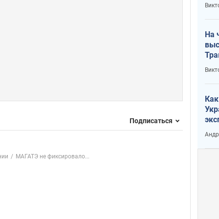
кри
Викт
лог
На 
выс
Тра
Викт
Как
Укр
экс
Подписаться
неф
Андр
нии
МАГАТЭ не фиксировало...