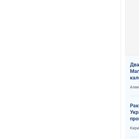
Два
Маг
кал
Алек
Рак
Укр
про
соб
Кири