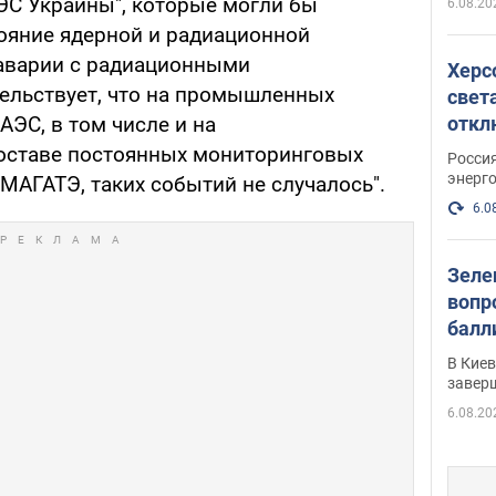
АЭС Украины", которые могли бы
6.08.20
тояние ядерной и радиационной
 аварии с радиационными
Херс
тельствует, что на промышленных
свет
откл
АЭС, в том числе и на
энер
составе постоянных мониторинговых
Росси
энерг
МАГАТЭ, таких событий не случалось".
6.0
Зеле
вопр
балл
прог
В Кие
реше
завер
6.08.20