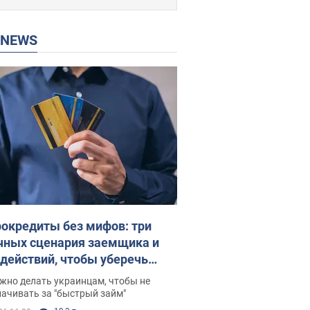
P NEWS
окредиты без мифов: три
чных сценария заемщика и
 действий, чтобы уберечь
 деньги
жно делать украинцам, чтобы не
ачивать за "быстрый займ"