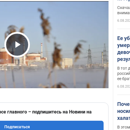
"агр
Сначал
внима
6.08.20
Ее у
умер
дево
Play Video
резу
атак
В тот 
обла
россий
ее бра
6.08.20
Поче
носи
рсе главного – подпишитесь на Новини на
хала
Подписаться
В этом