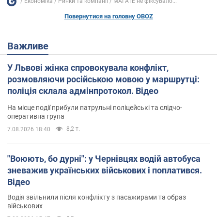
Економіка
Ринки та компанії
МАГАТЕ не фіксувало...
Повернутися на головну OBOZ
Важливе
У Львові жінка спровокувала конфлікт,
розмовляючи російською мовою у маршрутці:
поліція склала адмінпротокол. Відео
На місце події прибули патрульні поліцейські та слідчо-
оперативна група
8,2 т.
7.08.2026 18:40
"Воюють, бо дурні": у Чернівцях водій автобуса
зневажив українських військових і поплатився.
Відео
Водія звільнили після конфлікту з пасажирами та образ
військових