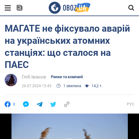
МАГАТЕ не фіксувало аварій
на українських атомних
станціях: що сталося на
ПАЕС
Гліб Іванов
Ринки та компанії
26.07.2024 15:43
1 хвилина
14,2 т.
0
РУС