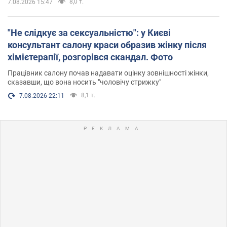
8,0 т.
7.08.2026 15:47
"Не слідкує за сексуальністю": у Києві
консультант салону краси образив жінку після
хімієтерапії, розгорівся скандал. Фото
Працівник салону почав надавати оцінку зовнішності жінки,
сказавши, що вона носить "чоловічу стрижку"
8,1 т.
7.08.2026 22:11