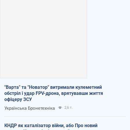
"Варта" та "Новатор" витримали кулеметний
обстріл і удар FPV-дрона, врятувавши життя
офіцеру ЗСУ
Українська Бронетехніка
2,6 т.
КНДР як каталізатор війни, або Про новий