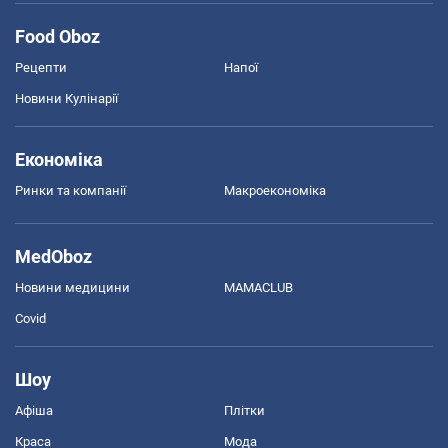
Food Oboz
Рецепти
Напої
Новини Кулінарії
Економіка
Ринки та компанії
Макроекономіка
MedOboz
Новини медицини
MAMACLUB
Covid
Шоу
Афіша
Плітки
Краса
Мода