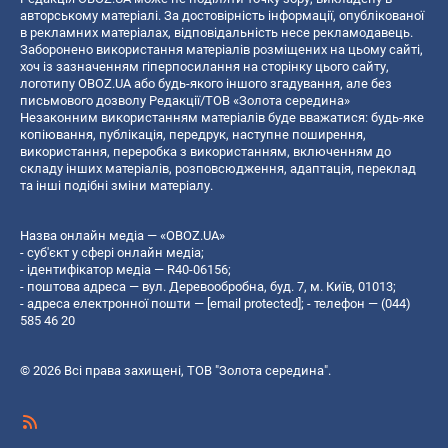
авторському матеріалі. За достовірність інформації, опублікованої
в рекламних матеріалах, відповідальність несе рекламодавець.
Заборонено використання матеріалів розміщених на цьому сайті,
хоч із зазначенням гіперпосилання на сторінку цього сайту,
логотипу OBOZ.UA або будь-якого іншого згадування, але без
письмового дозволу Редакції/ТОВ «Золота середина»
Незаконним використанням матеріалів буде вважатися: будь-яке
копiювання, публiкацiя, передрук, наступне поширення,
використання, переробка з використанням, включенням до
складу інших матеріалів, розповсюдження, адаптація, переклад
та інші подібні зміни матеріалу.
Назва онлайн медіа — «OBOZ.UA»
- суб'єкт у сфері онлайн медіа;
- ідентифікатор медіа — R40-06156;
- поштова адреса — вул. Деревообробна, буд. 7, м. Київ, 01013;
- адреса електронної пошти —
[email protected]
; - телефон — (044)
585 46 20
© 2026 Всі права захищені, ТОВ "Золота середина".