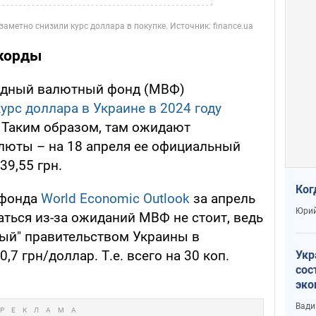
корды
одный валютный фонд (МВФ)
урс доллара в Украине в 2024 году
. Таким образом, там ожидают
люты – на 18 апреля ее официальный
39,55 грн.
Ког
 фонда
World Economic Outlook
за апрель
Юрий
аться из-за ожиданий МВФ не стоит, ведь
ный" правительством Украины в
,7 грн/доллар. Т.е. всего на 30 коп.
Укр
сос
эко
Ест
Вади
тун