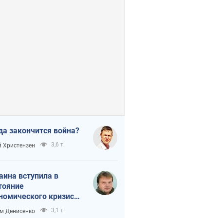
да закончится война?
3,6 т.
 Христензен
аина вступила в
тояние
номического кризиса.
ь ли свет в конце
3,1 т.
м Денисенко
неля?