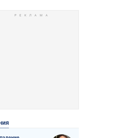
ения
падение