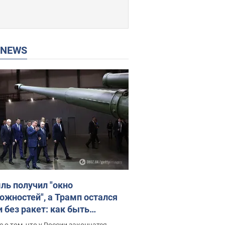
P NEWS
ль получил "окно
ожностей", а Трамп остался
и без ракет: как быть
ине? Интервью с Мельником
 о том, что у России закончатся