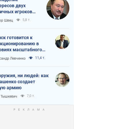
ересов двух
ичных игроков
 тайный план
5,8 т.
ор Швец
мпа и Путина?
ск готовится к
кционированию в
овиях масштабного
нного кризиса
11,4 т.
сандр Левченко
оружия, ни людей: как
ашенко создает
ую армию
7,0 т.
 Тышкевич