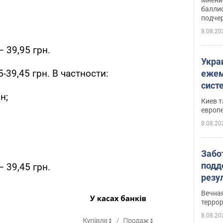
баллис
подче
8.08.20
 39,95 грн.
Укра
-39,45 грн. В частности:
ежем
сист
н;
Зеле
Киев т
европ
8.08.20
Забо
подд
 39,45 грн.
резу
обла
Вечна
киев
терро
8.08.20