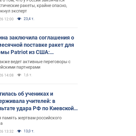
тические ракеты, крайне опасно,
ркнул эксперт
23,4 т.
26 12:00
ина заключила соглашения о
есячной поставке ракет для
емы Patriot из США:
нский раскрыл подробности
акже ведет активные переговоры с
ейскими партнерами
1,6 т.
26 14:08
тилась об учениках и
ерживала учителей: в
льтате удара РФ по Киевской
сти погибли директор
я память жертвам российского
ского лицея, её муж и внук
ра
13,0 т.
26 13:32