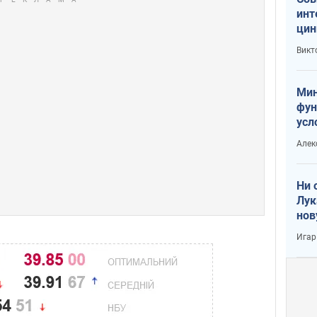
инт
цин
или
Викт
Тра
Мин
фун
усл
вое
Алек
Ни 
Лук
нов
Игар