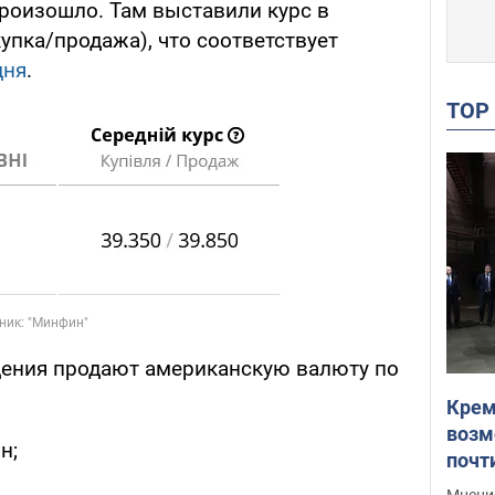
роизошло. Там выставили курс в
купка/продажа), что соответствует
дня
.
TO
дения продают американскую валюту по
Крем
возм
н;
почт
Укра
Мнение