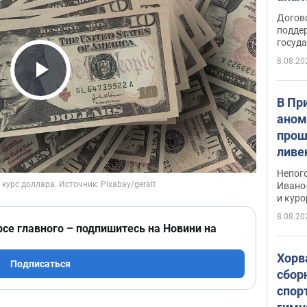
Догов
поддер
госуд
8.08.20
Play Video
В Пр
аном
прош
ливе
прев
Непог
Виде
Ивано
и кур
8.08.20
рсе главного – подпишитесь на Новини на
Хорв
Подписаться
сбор
спор