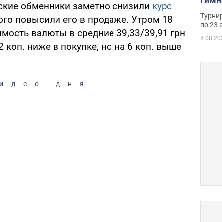
гимн
ские обменники заметно снизили
курс
офиц
Турнир
ого повысили его в продаже. Утром 18
на ч
по 23 
мость валюты в средние 39,33/39,91 грн
осно
8.08.20
2 коп. ниже в покупке, но на 6 коп. выше
идео дня