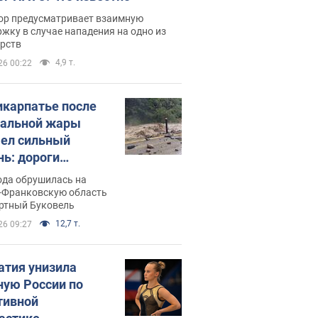
ор предусматривает взаимную
жку в случае нападения на одно из
арств
4,9 т.
26 00:22
икарпатье после
альной жары
ел сильный
нь: дороги
ратились в реки.
ода обрушилась на
о
-Франковскую область
ортный Буковель
12,7 т.
26 09:27
атия унизила
ную России по
тивной