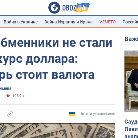
Война в Украине
Война Израиля и Ирана
VENETO
Россий
Важ
обменники не стали
урс доллара:
рь стоит валюта
омика
108,9 т.
Читати українською
Сауд
Паки
анал