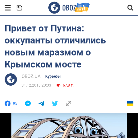
Привет от Путина:
оккупанты отличились
новым маразмом о
Крымском мосте
OBOZ.UA
Курьезы
31.12.2018 20:33
67,8 т.
95