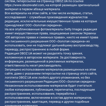
систем, гиперссылки на страницу OBOZ.UA по ссылке
https://www.obozrevatel.com
, на которой размещен оригинальный
материал в первом абзаце материала.
Все материалы на этом сайте, в том числе интервью, статьи,
исследования – служебные произведения журналистов
редакции, исключительные имущественные права на которые
принадлежат ООО «Золотая середина».
На все опубликованные фотоматериалы Getty Images редакция
имеет имущественные права, защищаемые законом Украины
«Об авторских правах и смежных правах», никто не имеет права
без письменного разрешения ООО «Золотая середина» их
использовать, они не подлежат дальнейшему воспроизводству,
переводу, распространению в любой форме.
Редакция OBOZ.UA может не разделять точку зрения,
изложенную в авторском материале. За достоверность
информации, размещенной в рекламных материалах,
ответственность несет рекламодатель.
Запрещено использование материалов размещенных на этом
сайте, даже с указанием гиперссылки на страницу этого сайта,
логотипа OBOZ.UA или любого другого упоминания, но без
письменного разрешения Редакции/ООО «Золотая середина»
Незаконным использованием материалов будет считаться:
любое копирование, публикация, перепечатка, последующее
распространение, использование, переработка с
использованием, включением в состав других материалов,
распространение, адаптация, перевод и другие подобные
изменения материала.