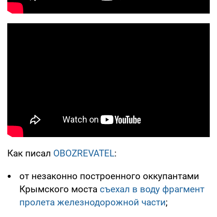
Как писал
OBOZREVATEL
:
от незаконно построенного оккупантами
Крымского моста
съехал в воду фрагмент
пролета железнодорожной части
;