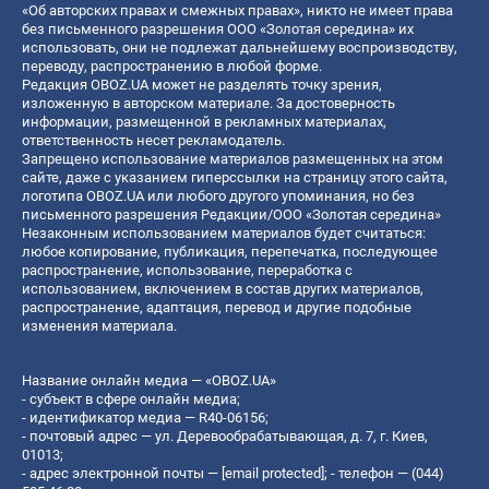
«Об авторских правах и смежных правах», никто не имеет права
без письменного разрешения ООО «Золотая середина» их
использовать, они не подлежат дальнейшему воспроизводству,
переводу, распространению в любой форме.
Редакция OBOZ.UA может не разделять точку зрения,
изложенную в авторском материале. За достоверность
информации, размещенной в рекламных материалах,
ответственность несет рекламодатель.
Запрещено использование материалов размещенных на этом
сайте, даже с указанием гиперссылки на страницу этого сайта,
логотипа OBOZ.UA или любого другого упоминания, но без
письменного разрешения Редакции/ООО «Золотая середина»
Незаконным использованием материалов будет считаться:
любое копирование, публикация, перепечатка, последующее
распространение, использование, переработка с
использованием, включением в состав других материалов,
распространение, адаптация, перевод и другие подобные
изменения материала.
Название онлайн медиа — «OBOZ.UA»
- субъект в сфере онлайн медиа;
- идентификатор медиа — R40-06156;
- почтовый адрес — ул. Деревообрабатывающая, д. 7, г. Киев,
01013;
- адрес электронной почты —
[email protected]
; - телефон — (044)