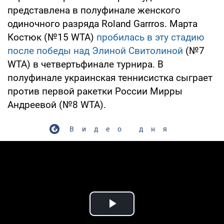
представлена в полуфинале женского
одиночного разряда Roland Garrros. Марта
Костюк (№15 WTA)
пробилась в эту стадию
после победы над Элиной Свитолиной
(№7
WTA) в четвертьфинале турнира. В
полуфинале украинская теннисистка сыграет
против первой ракетки России Мирры
Андреевой (№8 WTA).
Видео дня
Play Video