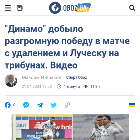
"Динамо" добыло
разгромную победу в матче
с удалением и Луческу на
трибунах. Видео
Максим Иншаков
Спорт Oboz
21.04.2024 19:53
1 минута
11,3 т.
0