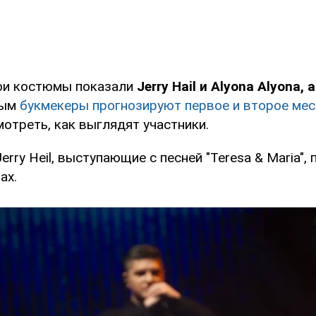
вои костюмы показали
Jerry Hail и Аlyona Аlyona, 
рым
букмекеры прогнозируют первое и второе мес
отреть, как выглядят участники.
Jerry Heil, выступающие с песней "Teresa & Maria",
ах.