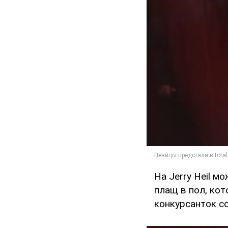
На Jerry Heil м
плащ в пол, ко
конкурсанток со