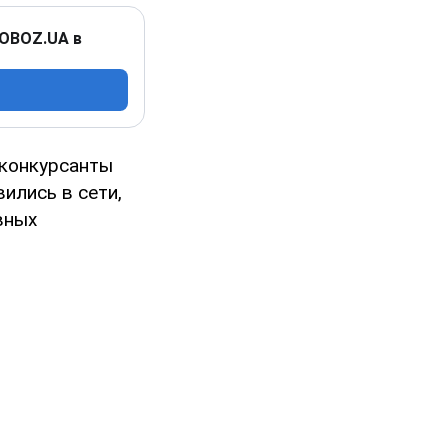
 OBOZ.UA в
 конкурсанты
ились в сети,
вных