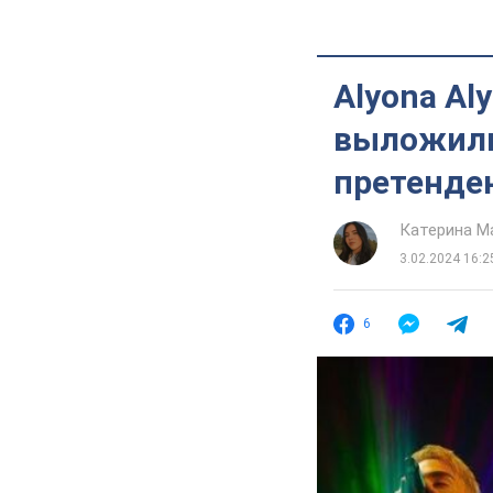
Аlyona Аly
выложили
претенде
Катерина М
3.02.2024 16:2
6