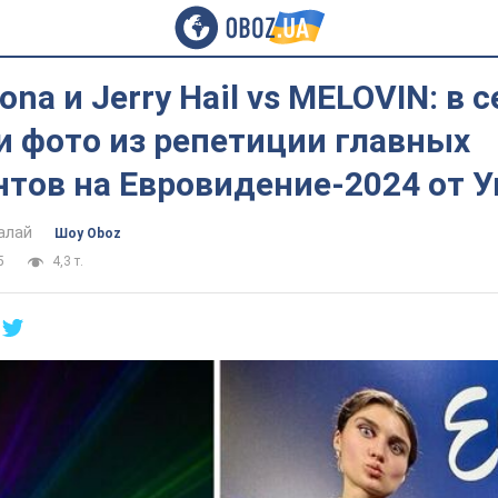
ona и Jerry Hail vs MELOVIN: в с
 фото из репетиции главных
нтов на Евровидение-2024 от 
алай
Шоу Oboz
5
4,3 т.