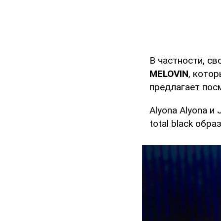
В частности, с
MELOVIN
, кото
предлагает посм
Alyona Аlyona и 
tоtal black образ