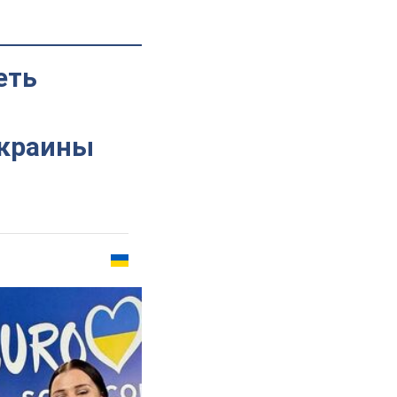
еть
Украины