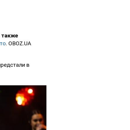
а также
то
. OBOZ.UA
 предстали в