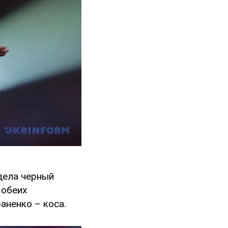
адела черный
 обеих
аненко – коса.