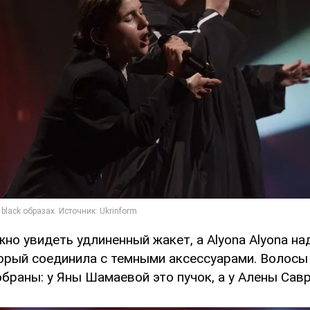
ожно увидеть удлиненный жакет, а Аlyona Аlyona н
торый соединила с темными аксессуарами. Волосы
браны: у Яны Шамаевой это пучок, а у Алены Савр