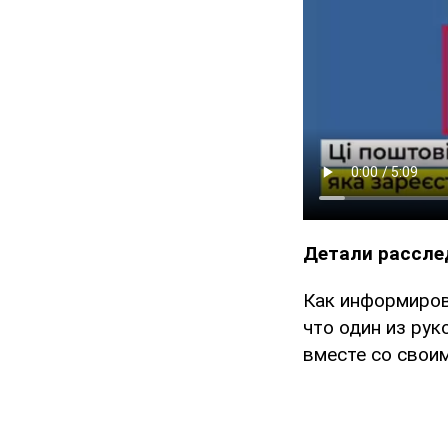
Детали рассле
Как информиров
что один из ру
вместе со свои