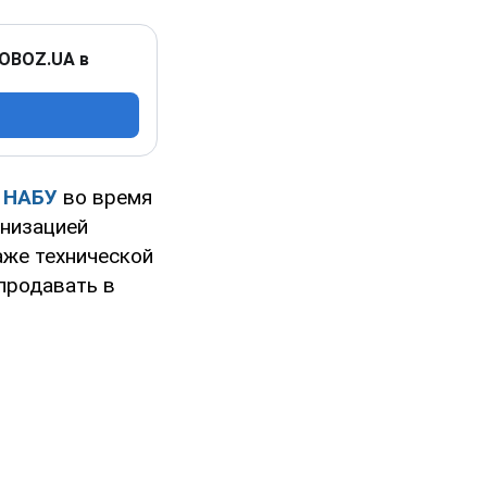
 OBOZ.UA в
в
НАБУ
во время
низацией
аже технической
продавать в