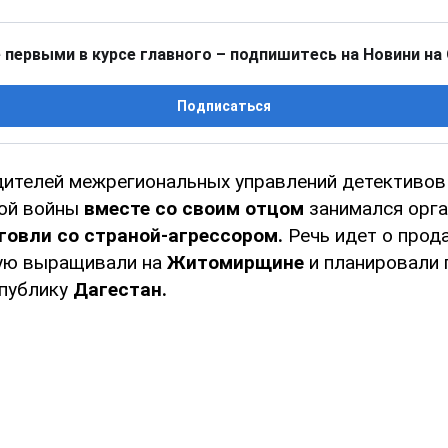
 первыми в курсе главного – подпишитесь на Новини на
Подписаться
дителей межрегиональных управлений детективо
ой войны
вместе со своим отцом
занимался орга
говли со страной-агрессором.
Речь идет о прод
ую выращивали на
Житомирщине
и планировали 
спублику
Дагестан.