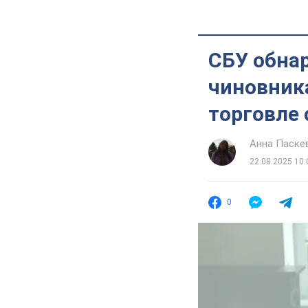
СБУ обна
чиновника
торговле 
Анна Паске
22.08.2025 10:
0