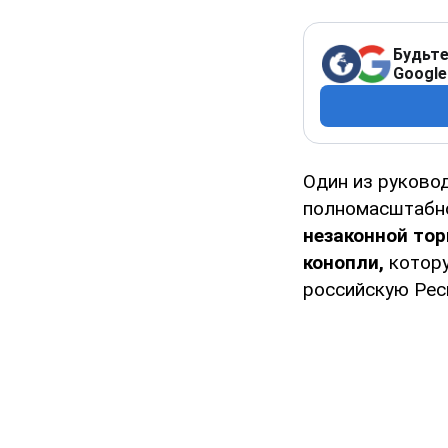
Будьте
Google
Один из руково
полномасштабн
незаконной тор
конопли,
котор
российскую Ре