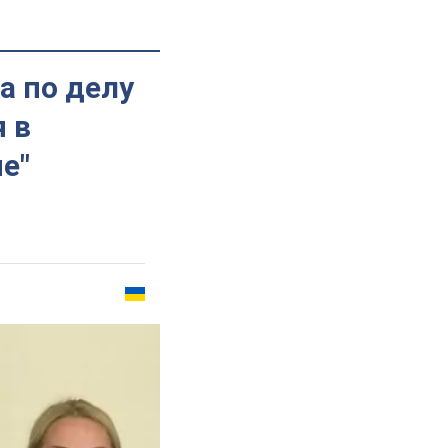
а по делу
 в
ме"