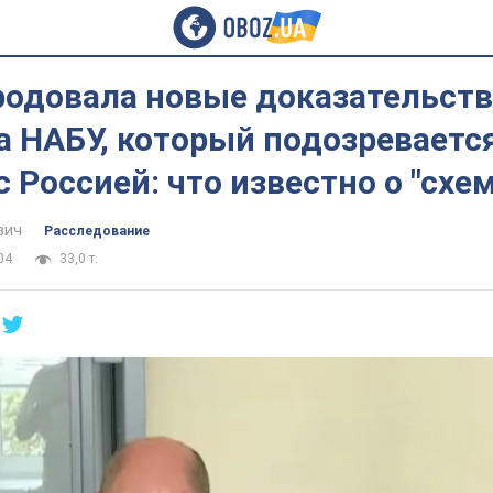
родовала новые доказательств
 НАБУ, который подозревается
с Россией: что известно о "схе
вич
Расследование
04
33,0 т.