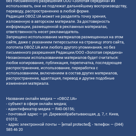
без письменного разрешения ООО «Золотая середина» их
использовать, они не подлежат дальнейшему воспроизводству,
переводу, распространению в любой форме.
Редакция OBOZ.UA может не разделять точку зрения,
изложенную в авторском материале. За достоверность
информации, размещенной в рекламных материалах,
ответственность несет рекламодатель.
Запрещено использование материалов размещенных на этом
сайте, даже с указанием гиперссылки на страницу этого сайта,
логотипа OBOZ.UA или любого другого упоминания, но без
письменного разрешения Редакции/ООО «Золотая середина»
Незаконным использованием материалов будет считаться:
любое копирование, публикация, перепечатка, последующее
распространение, использование, переработка с
использованием, включением в состав других материалов,
распространение, адаптация, перевод и другие подобные
изменения материала.
Название онлайн медиа — «OBOZ.UA»
- субъект в сфере онлайн медиа;
- идентификатор медиа — R40-06156;
- почтовый адрес — ул. Деревообрабатывающая, д. 7, г. Киев,
01013;
- адрес электронной почты —
[email protected]
; - телефон — (044)
585 46 20