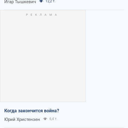
Игар Тышкевич
12,2 т.
Когда закончится война?
Юрий Христензен
6,4 т.