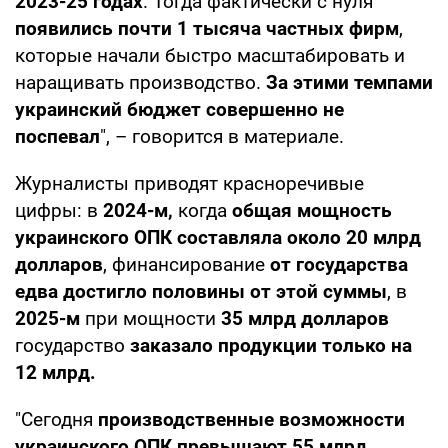
2023-25 годах
. Тогда фактически с нуля
появились почти 1 тысяча частных фирм
,
которые начали быстро масштабировать и
наращивать производство.
За этими темпами
украинский бюджет совершенно не
поспевал
", – говорится в материале.
Журналисты приводят красноречивые
цифры: в
2024-м,
когда
общая мощность
украинского ОПК составляла около 20 млрд
долларов
, финансирование
от государства
едва достигло половины от этой суммы
, в
2025-м
при мощности
35 млрд долларов
государство
заказало продукции только на
12 млрд.
"Сегодня
производственные возможности
украинского ОПК превышают 55 млрд