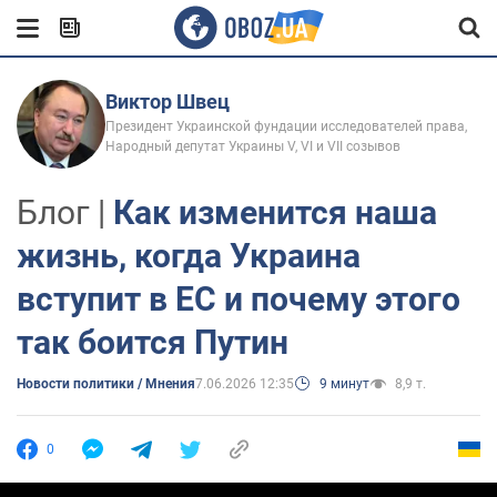
Виктор Швец
Президент Украинской фундации исследователей права,
Народный депутат Украины V, VI и VII созывов
Блог |
Как изменится наша
жизнь, когда Украина
вступит в ЕС и почему этого
так боится Путин
Новости политики / Мнения
7.06.2026 12:35
9 минут
8,9 т.
0