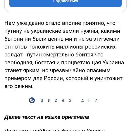
Подписаться
Нам уже давно стало вполне понятно, что
путину не украинские земли нужны, какими
бы они ни были ценными и не за эти земли
он готов положить миллионы российских
солдат - путин смертельно боится что
свободная, богатая и процветающая Украина
станет ярким, но чрезвычайно опасным
примером для России, который и уничтожит
его режим.
Видео дня
Далее текст на языке оригинала
Чого путін найбільше боявся в Україні