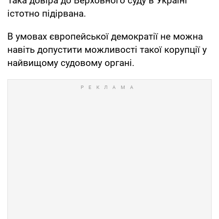
Така довіра до Верховного суду в Україні
істотно підірвана.
В умовах європейської демократії не можна
навіть допустити можливості такої корупції у
найвищому судовому органі.