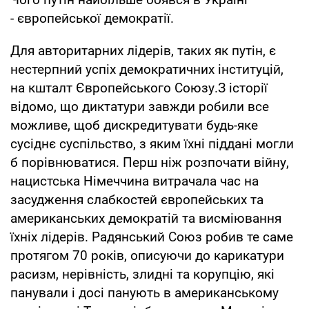
- європейської демократії.
Для авторитарних лідерів, таких як путін, є
нестерпний успіх демократичних інституцій,
на кшталт Європейського Союзу.З історії
відомо, що диктатури завжди робили все
можливе, щоб дискредитувати будь-яке
сусіднє суспільство, з яким їхні піддані могли
б порівнюватися. Перш ніж розпочати війну,
нацистська Німеччина витрачала час на
засудження слабкостей європейських та
американських демократій та висміювання
їхніх лідерів. Радянський Союз робив те саме
протягом 70 років, описуючи до карикатури
расизм, нерівність, злидні та корупцію, які
панували і досі панують в американському