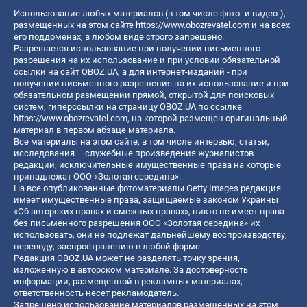
Использование любых материалов (в том числе фото- и видео-),
размещенных на этом сайте
https://www.obozrevatel.com
и на всех
его поддоменах, в любом виде строго запрещено.
Разрешается использование при получении письменного
разрешения на их использование и при условии обязательной
ссылки на сайт OBOZ.UA, а для интернет-изданий - при
получении письменного разрешения на их использование и при
обязательном размещении прямой, открытой для поисковых
систем, гиперссылки на страницу OBOZ.UA по ссылке
https://www.obozrevatel.com
, на которой размещен оригинальный
материал в первом абзаце материала.
Все материалы на этом сайте, в том числе интервью, статьи,
исследования – служебные произведения журналистов
редакции, исключительные имущественные права на которые
принадлежат ООО «Золотая середина».
На все опубликованные фотоматериалы Getty Images редакция
имеет имущественные права, защищаемые законом Украины
«Об авторских правах и смежных правах», никто не имеет права
без письменного разрешения ООО «Золотая середина» их
использовать, они не подлежат дальнейшему воспроизводству,
переводу, распространению в любой форме.
Редакция OBOZ.UA может не разделять точку зрения,
изложенную в авторском материале. За достоверность
информации, размещенной в рекламных материалах,
ответственность несет рекламодатель.
Запрещено использование материалов размещенных на этом