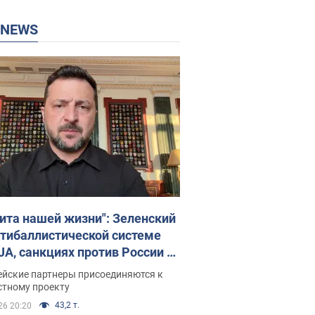
P NEWS
ита нашей жизни": Зеленский
нтибаллистической системе
JA, санкциях против России и
ержке аграриев. Видео
ейские партнеры присоединяются к
стному проекту
43,2 т.
26 20:20