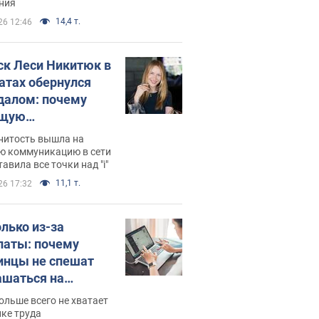
ния
14,4 т.
26 12:46
ск Леси Никитюк в
атах обернулся
далом: почему
ущую
раведливо
нитость вышла на
йтили
ю коммуникацию в сети
тавила все точки над "i"
11,1 т.
26 17:32
олько из-за
латы: почему
инцы не спешат
ашаться на
нсии
ольше всего не хватает
ке труда