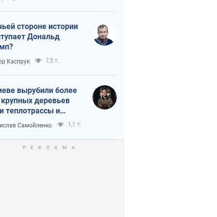
истика
чьей стороне истории
тупает Дональд
мп?
7,5 т.
ор Каспрук
иеве вырубили более
 крупных деревьев
и теплотрассы и
реки Генплану
1,1 т.
ислав Самойленко