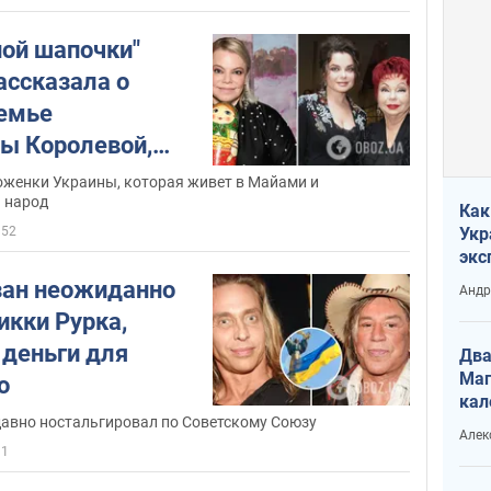
ной шапочки"
ассказала о
семье
ы Королевой,
зошла и-за
оженки Украины, которая живет в Майами и
 народ
ео
Как
52
Укр
экс
неф
зан неожиданно
Андр
кки Рурка,
деньги для
Два
Маг
о
кал
давно ностальгировал по Советскому Союзу
Алек
31