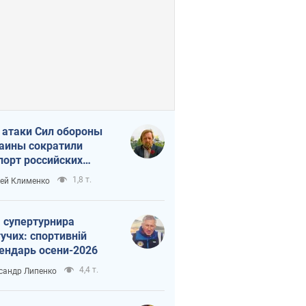
 атаки Сил обороны
аины сократили
порт российских
тепродуктов
1,8 т.
ей Клименко
 супертурнира
учих: спортивній
ендарь осени-2026
4,4 т.
сандр Липенко