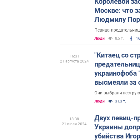
Королевой за
Москве: что з
Людмилу По
"переобуться"
Певица-предательница
Люди
8,5 т.
1
"Китаец со ст
16:31
21 августа 2024
предательниц
украинофоба 
высмеяли за 
на свадьбе с
Они выбрали пеструю
Люди
31,3 т.
Двух певиц-п
18:38
21 июля 2024
Украины допро
убийства Иго