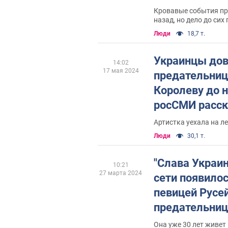
Кровавые события пр
назад, но дело до сих
Люди
18,7 т.
Украинцы до
14:02
17 мая 2024
предательниц
Королеву до н
росСМИ расск
состоянии пе
Артистка уехала на л
Люди
30,1 т.
"Слава Украин
10:21
27 марта 2024
сети появилос
певицей Русей
предательни
Королевой
Она уже 30 лет живет