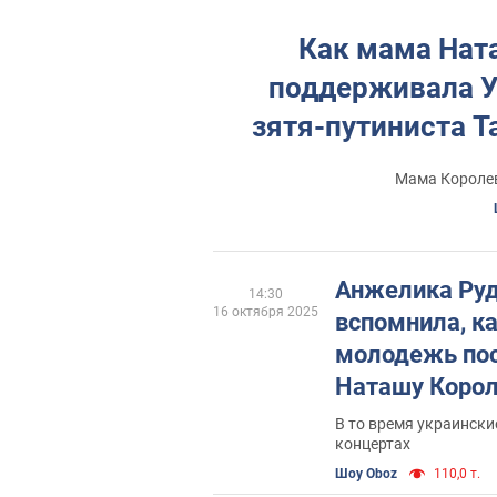
Как мама Нат
поддерживала Ук
зятя-путиниста Т
Мама Королев
Анжелика Ру
14:30
16 октября 2025
вспомнила, к
молодежь пос
Наташу Корол
В то время украински
концертах
Шоу Oboz
110,0 т.