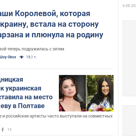
прослушивалась у Игоря Николаева –
6.08.20
и снова успешно.
аши Королевой, которая
раину, встала на сторону
В 1990-м году состоялась премьера
первой песни Королевой под
арзана и плюнула на родину
авторством Игоря Николаева:
Желтые тюльпаны
"
" сделали
ой теперь подружилась с зятем
певицу звездой Советского Союза.
Шоу Oboz
19,1 т.
После этого Наташа Королева
гастролировала по всему миру – от
Израиля до Германии.
дницкая
ак украинская
Принимала участие в различных
тавила на место
телепроектах, среди которых
еву в Полтаве
украинские и российские
"Танцы со
Подари себе жизнь
звездами"
, "
",
е и российские артисты часто выступали на совместных
Время обедать
Королева
"
" и "
прайма
".
15