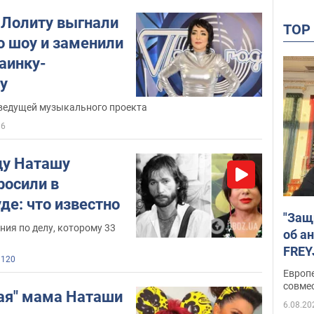
Наташа Королева занялась и бизнесом
Лолиту выгнали
– с 2008-го года работала в сфере
TO
о шоу и заменили
ювелирного дизайна, а в 2009-м и 2011-
м годах Наташа Королева открыла в
аинку-
Москве собственные салоны красоты.
у
 ведущей музыкального проекта
Интимные фото Наташи Королевой
16
Скандал с фотографиями голой
Наташи Королевой и самым
цу Наташу
настоящим "домашним порно" Наташи
росили в
Королевой и Сергея Глушко,
де: что известно
разразился в 2015-м году, когда фото и
"Защ
видео были опубликованы в сети.
ния по делу, которому 33
об а
FREY
Наташа Королева и политика
120
подд
Европ
совме
В 2003-м году Наташа Королева
ая" мама Наташи
вступила в партию
Владимира Путина
6.08.20