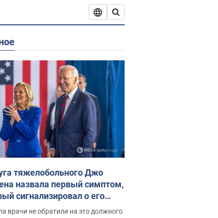
ное
уга тяжелобольного Джо
ена назвала первый симптом,
рый сигнализировал о его
ессивном" раке
а врачи не обратили на это должного