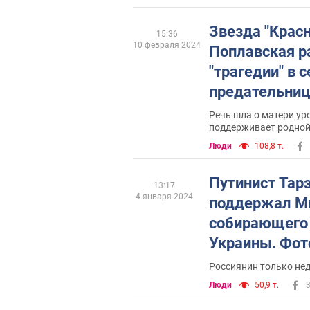
Видео
Звезда "Крас
15:36
10 февраля 2024
Поплавская р
"трагедии" в 
предательниц
которая прои
Речь шла о матери ур
поддерживает родной
Украины. Вид
Люди
108,8 т.
Путинист Тар
13:17
4 января 2024
поддержал Ми
собирающего 
Украины. Фот
Россиянин только не
Люди
50,9 т.