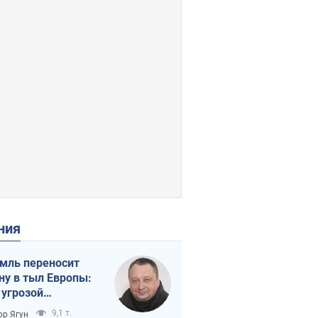
ения
мль переносит
ну в тыл Европы:
 угрозой
тическая
9,1 т.
ор Ягун