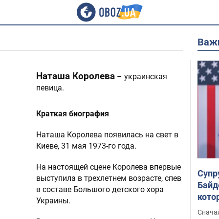
Важ
Наташа Королева
– украинская
певица.
Краткая биография
Наташа Королева появилась на свет в
Киеве, 31 мая 1973-го года.
На настоящей сцене Королева впервые
Супр
выступила в трехлетнем возрасте, спев
Байд
в составе Большого детского хора
кото
Украины.
"агр
Сначал