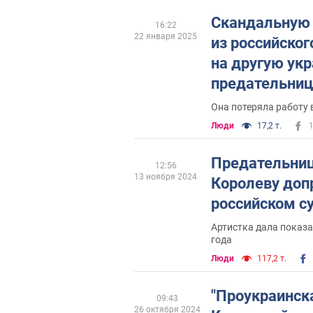
Скандальную 
16:22
22 января 2025
из российског
на другую укр
предательниц
Она потеряла работу
Люди
17,2 т.
Предательни
12:56
13 ноября 2024
Королеву доп
российском су
Артистка дала показа
года
Люди
117,2 т.
"Проукраинск
09:43
26 октября 2024