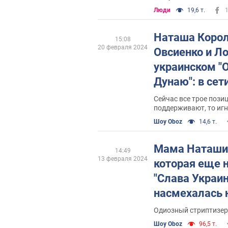
Люди
19,6 т.
Наташа Корол
15:08
20 февраля 2024
Овсиенко и Л
украинском "О
Дунаю": в сет
архивное вид
Сейчас все трое пози
поддерживают, то иг
Шоу Oboz
14,6 т.
Мама Наташи 
14:49
13 февраля 2024
которая еще 
"Слава Украин
насмехалась 
путинистом, п
Одиозный стриптизер 
истинное отно
Шоу Oboz
96,5 т.