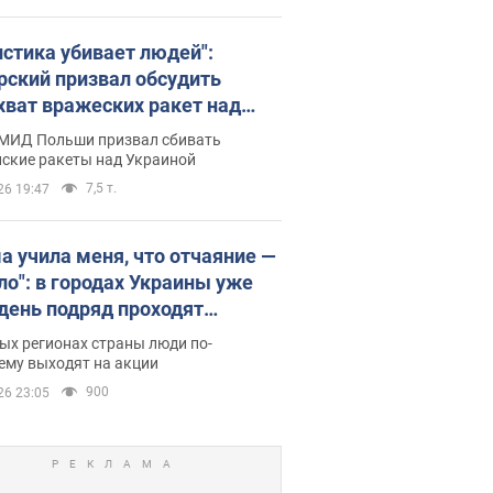
истика убивает людей":
рский призвал обсудить
хват вражеских ракет над
иной
 МИД Польши призвал сбивать
йские ракеты над Украиной
7,5 т.
26 19:47
а учила меня, что отчаяние —
зло": в городах Украины уже
 день подряд проходят
овые митинги за
ых регионах страны люди по-
ращение Федорова. Фото и
ему выходят на акции
о
900
26 23:05