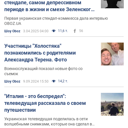
стендапе, самом депрессивном
стендап-клубов Украины.
периоде в жизни и смехе Зеленского,
Была двукратной победительницей шоу "Рассмеши
который принес ей 50 000 грн
Первая украинская стендап-комикесса дала интервью
комика".
OBOZ.UA
11,6 т.
56
Шоу Oboz
3.04.2025 04:00
На фоне популярности начала давать сольные
стендапы по всей Украине.
Участницы "Холостяка"
познакомились с родителями
С 2018 года была сценаристкой и ведущей
Александра Терена. Фото
юмористического шоу на телеканале СТБ "Вечер с
Натальей Гариповой".
Военнослужащий показал новые фото со
съемок
После начала полномасштабного российского
14,2 т.
Шоу Oboz
9.09.2024 15:50
вторжения Гарипова выступает как в Украине, так и в
странах Европы, где собирает деньги на
"Италия - это беспредел":
благотворительность и помощь ВСУ.
телеведущая рассказала о своем
путешествии
Личная жизнь
Украинская телеведущая поделилась в сети
Наталья Гарипова замужем за музыкальным
волшебными снимками, которые она сделал во