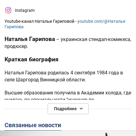
Instagram
Youtube-канал Натальи Гариповой -
youtube.com/@Наталья
Гарипова
Наталья Гарипова
– украинская стендап-комикеса,
продюсер.
Краткая биография
Наталья Гарипова родилась 4 сентября 1984 года в
селе Шаргород Винницкой области.
Высшее образование получила в Академии холода, где
училась по специальности "инженер по
нетрадиционным источникам энергии".
Подробнее
Впоследствии вместе с подругой создала команду КВН
Связанные новости
"Кто остался после цирка?" Команда выступала в
Украине и соседних странах, пока не получила место в