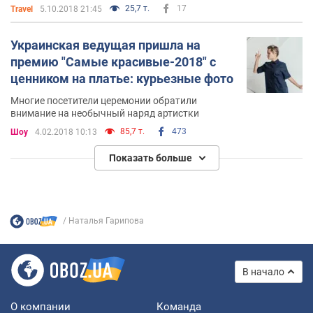
продюсером Антоном Азизбекяном. Пара воспитывает
время путешествия по Италии
25,7 т.
17
Travel
5.10.2018 21:45
дочь Полину.
Украинская ведущая пришла на
премию "Самые красивые-2018" с
ценником на платье: курьезные фото
Многие посетители церемонии обратили
внимание на необычный наряд артистки
85,7 т.
473
Шоу
4.02.2018 10:13
Показать больше
Наталья Гарипова
В начало
О компании
Команда